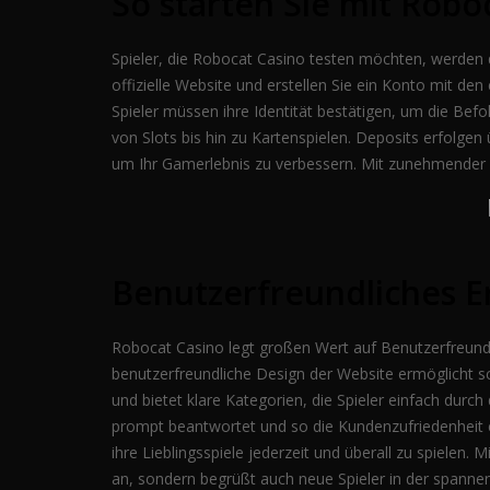
So starten Sie mit Robo
Spieler, die Robocat Casino testen möchten, werden 
offizielle Website und erstellen Sie ein Konto mit de
Spieler müssen ihre Identität bestätigen, um die Befol
von Slots bis hin zu Kartenspielen. Deposits erfolge
um Ihr Gamerlebnis zu verbessern. Mit zunehmender E
Benutzerfreundliches Erl
Robocat Casino legt großen Wert auf Benutzerfreundli
benutzerfreundliche Design der Website ermöglicht sch
und bietet klare Kategorien, die Spieler einfach durc
prompt beantwortet und so die Kundenzufriedenheit er
ihre Lieblingsspiele jederzeit und überall zu spielen
an, sondern begrüßt auch neue Spieler in der spanne