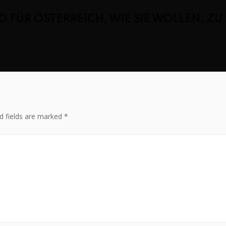
NO FÜR ÖSTERREICH, WIE SIE WOLLEN, ZU 
d fields are marked
*