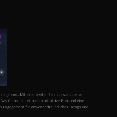
legenheit. Mit einer breiten Spielauswahl, die von
. Das Casino bietet zudem attraktive Boni und eine
 im Engagement für anwenderfreundliches Design und