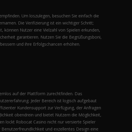
empfinden. Um loszulegen, besuchen Sie einfach die
amen. Die Verifizierung ist ein wichtiger Schritt;
ist, können Nutzer eine Vielzahl von Spielen erkunden,
icherheit garantieren. Nutzen Sie die Begrüßungsboni,
rbessern und ihre Erfolgschancen erhöhen.
lemlos auf der Plattform zurechtfinden. Das
utzererfahrung. Jeder Bereich ist logisch aufgebaut
 effizienter Kundensupport zur Verfügung, der Anfragen
ichkeit obendrein und bietet Nutzern die Möglichkeit,
en lockt Robocat Casino nicht nur versierte Spieler
Benutzerfreundlichkeit und exzellentes Design eine