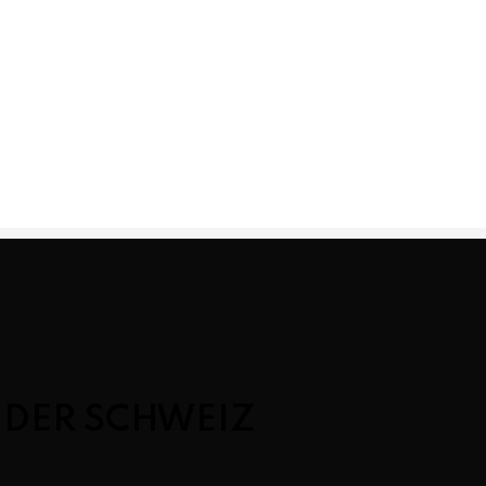
 DER SCHWEIZ