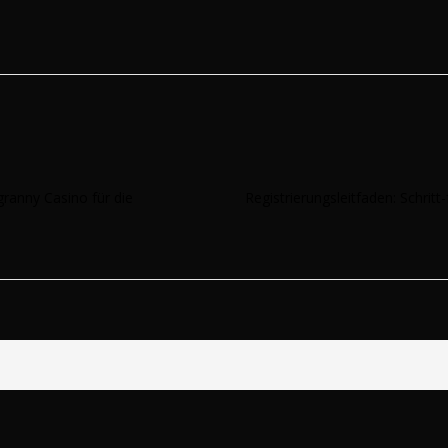
granny Casino für die
Registrierungsleitfaden: Schritt