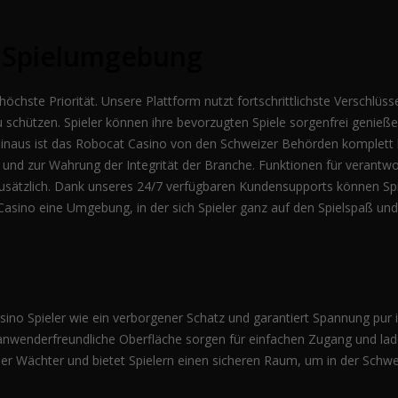
e Spielumgebung
höchste Priorität. Unsere Plattform nutzt fortschrittlichste Verschlü
schützen. Spieler können ihre bevorzugten Spiele sorgenfrei genieße
naus ist das Robocat Casino von den Schweizer Behörden komplett lize
 und zur Wahrung der Integrität der Branche. Funktionen für verantwor
zusätzlich. Dank unseres 24/7 verfügbaren Kundensupports können Spiel
 Casino eine Umgebung, in der sich Spieler ganz auf den Spielspaß u
ino Spieler wie ein verborgener Schatz und garantiert Spannung pur 
 anwenderfreundliche Oberfläche sorgen für einfachen Zugang und lade
er Wächter und bietet Spielern einen sicheren Raum, um in der Schw