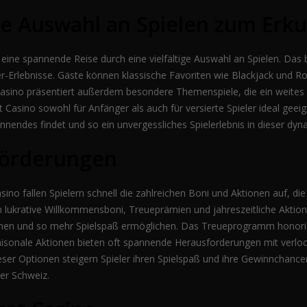
he Auswahl an Spielen zum Erk
ine spannende Reise durch eine vielfältige Auswahl an Spielen. Das br
-Erlebnisse. Gäste können klassische Favoriten wie Blackjack und Rou
 Casino präsentiert außerdem besondere Themenspiele, die ein weite
at Casino sowohl für Anfänger als auch für versierte Spieler ideal ge
nnendes findet und so ein unvergessliches Spielerlebnis in dieser dyn
förderungen
 fallen Spielern schnell die zahlreichen Boni und Aktionen auf, die 
n lukrative Willkommensboni, Treueprämien und jahreszeitliche Aktion
höhen und so mehr Spielspaß ermöglichen. Das Treueprogramm honoriert
aisonale Aktionen bieten oft spannende Herausforderungen mit verloc
eser Optionen steigern Spieler ihren Spielspaß und ihre Gewinnchance
der Schweiz.