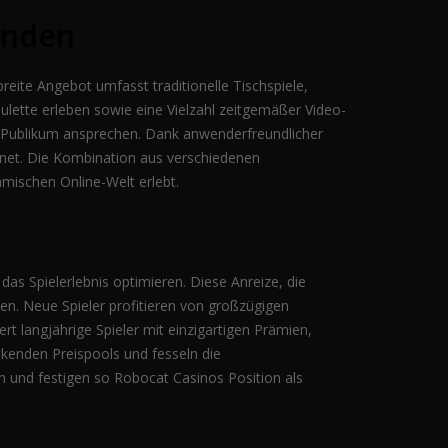
unden
eite Angebot umfasst traditionelle Tischspiele,
lette erleben sowie eine Vielzahl zeitgemäßer Video-
s Publikum ansprechen. Dank anwenderfreundlicher
eignet. Die Kombination aus verschiedenen
amischen Online-Welt erlebt.
das Spielerlebnis optimieren. Diese Anreize, die
en. Neue Spieler profitieren von großzügigen
 langjährige Spieler mit einzigartigen Prämien,
kenden Preispools und fesseln die
n und festigen so Robocat Casinos Position als