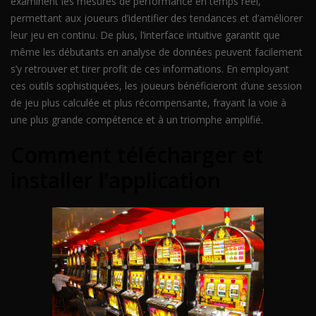
examinent les mesures de performance en temps réel,
permettant aux joueurs d’identifier des tendances et d’améliorer
leur jeu en continu. De plus, l’interface intuitive garantit que
même les débutants en analyse de données peuvent facilement
s’y retrouver et tirer profit de ces informations. En employant
ces outils sophistiquées, les joueurs bénéficieront d’une session
de jeu plus calculée et plus récompensante, frayant la voie à
une plus grande compétence et à un triomphe amplifié.
Comment télécharger et
installer l’application