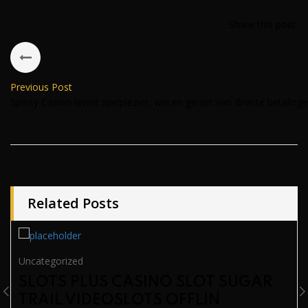
Share this post:
Previous Post
Spinsy Casino levert spelplezier, win en geniet van directe betaling
Related Posts
Uncategorized
SLOTS PLUS CASINO SLOT SUGAR
TRAIL VIDEOSLOTS OFFLIN