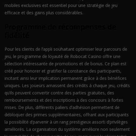
mobiles exclusives est essentiel pour une stratégie de jeu
efficace et des gains plus considérables.
Programme de récompenses de
fidélité
Pour les clients de l’appli souhaitant optimiser leur parcours de
jeu, le programme de loyauté de Robocat Casino offre une
sélection intéressante de promotions et de bonus. Ce plan est
créé pour honorer et gratifier la constance des participants,
incitant ainsi leur implication permanent grâce à des bénéfices
uniques. Les joueurs amassent des crédits à chaque jeu, crédits
qu’ils peuvent convertir contre des parties gratuites, des
remboursements et des inscriptions à des concours à fortes
mises. De plus, différents paliers d’adhésion permettent de
débloquer des primes supplémentaires, offrant aux participants
la possibilité d’parvenir à un rang prestigieux assorti d’privilèges
améliorés. La organisation du système améliore non seulement