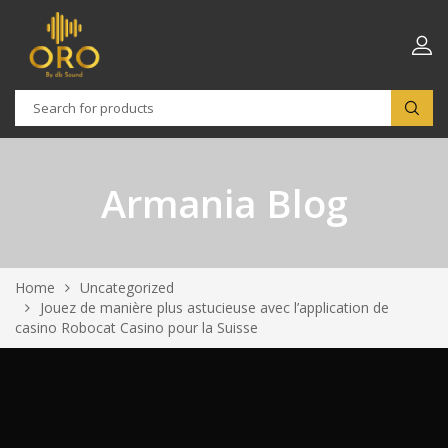
Armania Blog
Home
Uncategorized
Jouez de manière plus astucieuse avec l’application de
casino Robocat Casino pour la Suisse