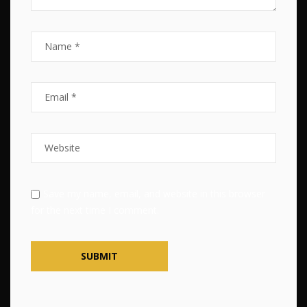
Save my name, email, and website in this browser
for the next time I comment.