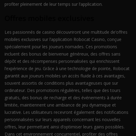
profiter pleinement de leur temps sur l’application.
Offres mobiles exclusives
Les passionnés de casino découvriront une multitude de’offres
mobiles exclusives sur l’application Robocat Casino, conçue
spécialement pour les joueurs nomades. Ces promotions
incluent des bonus de bienvenue généreux, des offres sans
dépôt et des récompenses personnalisées qui enrichissent
l’expérience de jeu. Grâce à une technologie de pointe, Robocat
garantit aux joueurs mobiles un accès fluide à ces avantages,
souvent assortis de conditions plus avantageuses que sur
ordinateur. Des promotions régulières, telles que des tours
gratuits, des bonus de recharge et des événements à durée
limitée, maintiennent une ambiance de jeu dynamique et
lucrative. Les utilisateurs recevront également des notifications
personnalisées sur leurs appareils concernant les nouvelles
offres, leur permettant ainsi d’optimiser leurs gains possibles.
Dans cet environnement concurrentiel, profiter des offres