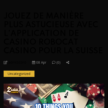
JOUEZ DE MANIÈRE
PLUS ASTUCIEUSE AVEC
L’APPLICATION DE
CASINO ROBOCAT
CASINO POUR LA SUISSE
admt0d3n0
08 Apr
(0)
Uncategorized