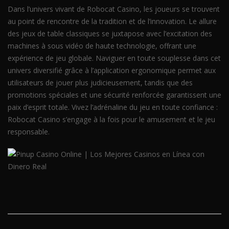
Dans l’univers vivant de Robocat Casino, les joueurs se trouvent
au point de rencontre de la tradition et de l’innovation. Le allure
des jeux de table classiques se juxtapose avec l’excitation des
machines à sous vidéo de haute technologie, offrant une
expérience de jeu globale. Naviguer en toute souplesse dans cet
univers diversifié grâce à l’application ergonomique permet aux
utilisateurs de jouer plus judicieusement, tandis que des
promotions spéciales et une sécurité renforcée garantissent une
paix d’esprit totale. Vivez l’adrénaline du jeu en toute confiance :
Robocat Casino s’engage à la fois pour le amusement et le jeu
responsable.