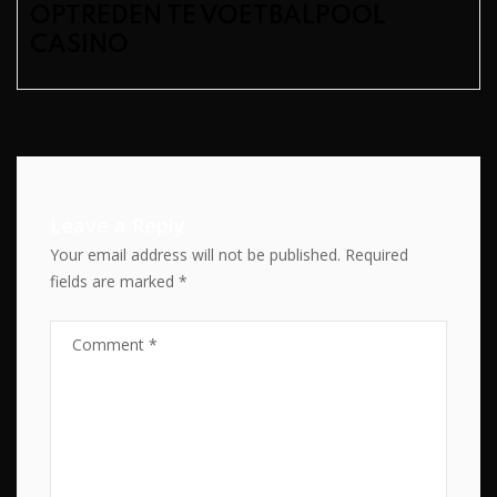
OPTREDEN TE VOETBALPOOL
CASINO
Leave a Reply
Your email address will not be published.
Required
fields are marked
*