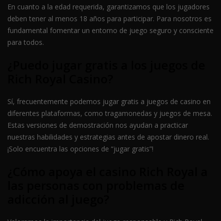
En cuanto a la edad requerida, garantizamos que los jugadores
deben tener al menos 18 años para participar. Para nosotros es
fundamental fomentar un entorno de juego seguro y consciente
para todos.
¿Puedo jugar gratis a los juegos de
Rich Royal Casino?
Sí, frecuentemente podemos jugar gratis a juegos de casino en
diferentes plataformas, como tragamonedas y juegos de mesa.
Estas versiones de demostración nos ayudan a practicar
nuestras habilidades y estrategias antes de apostar dinero real.
¡Solo encuentra las opciones de “jugar gratis”!
¿Cómo apoya el casino Rich Royal a
las personas con problemas de
adicción al juego?