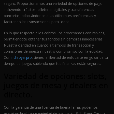
seguro. Proporcionamos una variedad de opciones de pago,
incluyendo créditos, billeteras digitales y transferencias
bancarias, adaptándonos a las diferentes preferencias y
facilitando las transacciones para todos.
En lo que respecta a los cobros, los procesamos con rapidez,
permitiéndote obtener tus fondos sin demoras innecesarias.
Nuestra claridad en cuanto a tiempos de transacción y
comisiones demuestra nuestro compromiso con la equidad.
Con
richroyal.pro
, tienes la libertad de enfocarte en gozar de tu
tiempo de juego, sabiendo que tus finanzas están seguras.
Variedad de opciones: slots,
juegos de mesa y dealers en
directo.
Con la garantía de una licencia de buena fama, podemos
examinar la vibrante variedad de juegos en Rich Royal Casino.