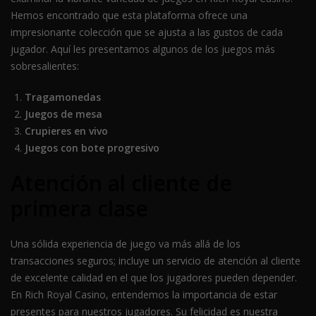
Hemos encontrado que esta plataforma ofrece una
impresionante colección que se ajusta a las gustos de cada
jugador. Aquí les presentamos algunos de los juegos más
sobresalientes:
Tragamonedas
Juegos de mesa
Crupieres en vivo
Juegos con bote progresivo
Atención al cliente de
primera clase
Una sólida experiencia de juego va más allá de los
transacciones seguros; incluye un servicio de atención al cliente
de excelente calidad en el que los jugadores pueden depender.
En Rich Royal Casino, entendemos la importancia de estar
presentes para nuestros jugadores. Su felicidad es nuestra