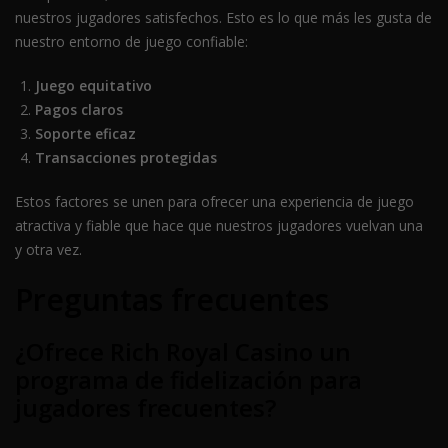
nuestros jugadores satisfechos. Esto es lo que más les gusta de
nuestro entorno de juego confiable:
Juego equitativo
Pagos claros
Soporte eficaz
Transacciones protegidas
Estos factores se unen para ofrecer una experiencia de juego
atractiva y fiable que hace que nuestros jugadores vuelvan una
y otra vez.
Preguntas frecuentes
¿Ofrece Rich Royal Casino un
programa de fidelización para
jugadores frecuentes?