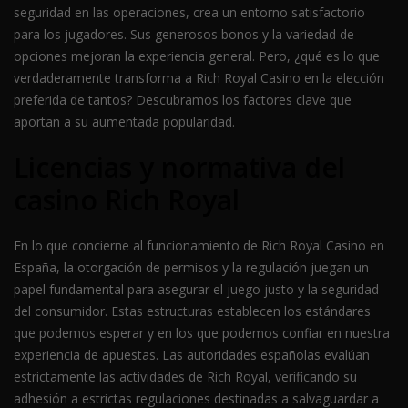
seguridad en las operaciones, crea un entorno satisfactorio
para los jugadores. Sus generosos bonos y la variedad de
opciones mejoran la experiencia general. Pero, ¿qué es lo que
verdaderamente transforma a Rich Royal Casino en la elección
preferida de tantos? Descubramos los factores clave que
aportan a su aumentada popularidad.
Licencias y normativa del
casino Rich Royal
En lo que concierne al funcionamiento de Rich Royal Casino en
España, la otorgación de permisos y la regulación juegan un
papel fundamental para asegurar el juego justo y la seguridad
del consumidor. Estas estructuras establecen los estándares
que podemos esperar y en los que podemos confiar en nuestra
experiencia de apuestas. Las autoridades españolas evalúan
estrictamente las actividades de Rich Royal, verificando su
adhesión a estrictas regulaciones destinadas a salvaguardar a