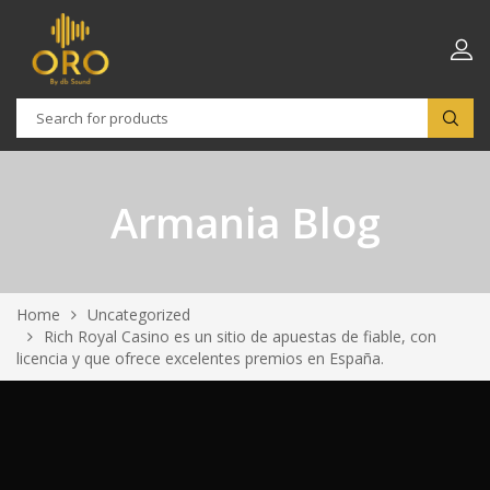
Armania Blog
Home
Uncategorized
Rich Royal Casino es un sitio de apuestas de fiable, con
licencia y que ofrece excelentes premios en España.