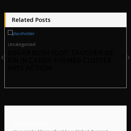
Related Posts
Uncategorized
SUGAR RUSH SLOT: TAUCHEN SIE
EIN IN CANDY‑THEMED CLUSTER
PAYS ACTION
Leave a Reply