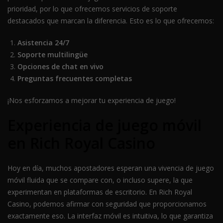
prioridad, por lo que ofrecemos servicios de soporte
destacados que marcan la diferencia. Esto es lo que ofrecemos:
Asistencia 24/7
Soporte multilingüe
Opciones de chat en vivo
Preguntas frecuentes completas
¡Nos esforzamos a mejorar tu experiencia de juego!
Experiencia de juego móvil
en Rich Royal Casino
Hoy en día, muchos apostadores esperan una vivencia de juego
móvil fluida que se compare con, o incluso supere, la que
experimentan en plataformas de escritorio. En Rich Royal
Casino, podemos afirmar con seguridad que proporcionamos
exactamente eso. La interfaz móvil es intuitiva, lo que garantiza