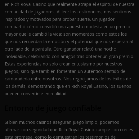
en Rich Royal Casino que realmente atrapa el espíritu de nuestra
comunidad de jugadores. Al leer los testimonios, nos sentimos
inspirados y motivados para probar suerte. Un jugador
compartió cómo convirtió una apuesta modesta en un premio
mayor que le cambió la vida; son momentos como estos los
que nos recuerdan la emoción y el potencial que nos esperan al
otro lado de la pantalla. Otro ganador relató una noche
inolvidable, celebrando con amigos tras obtener un gran premio.
Estas experiencias no solo crean entusiasmo por nuestros
juegos, sino que también fomentan un auténtico sentido de
camaradería entre nosotros. Nos regocijamos de los éxitos de
los demás, demostrando que en Rich Royal Casino, los sueños
pueden convertirse en realidad.
Entorno de juego confiable
Si bien muchos casinos aseguran juego limpio, podemos
afirmar con seguridad que Rich Royal Casino cumple con creces
esta promesa, como lo demuestran los testimonios de