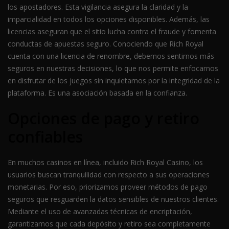
los apostadores. Esta vigilancia asegura la claridad y la
imparcialidad en todos los opciones disponibles. Además, las
licencias aseguran que el sitio lucha contra el fraude y fomenta
conductas de apuestas seguro. Conociendo que Rich Royal
cuenta con una licencia de renombre, debemos sentirnos más
seguros en nuestras decisiones, lo que nos permite enfocarnos
en disfrutar de los juegos sin inquietarnos por la integridad de la
plataforma. Es una asociación basada en la confianza.
Opciones de pago y retiro
confiables
En muchos casinos en línea, incluido Rich Royal Casino, los
usuarios buscan tranquilidad con respecto a sus operaciones
monetarias. Por eso, priorizamos proveer métodos de pago
seguros que resguarden la datos sensibles de nuestros clientes.
Mediante el uso de avanzadas técnicas de encriptación,
garantizamos que cada depósito y retiro sea completamente