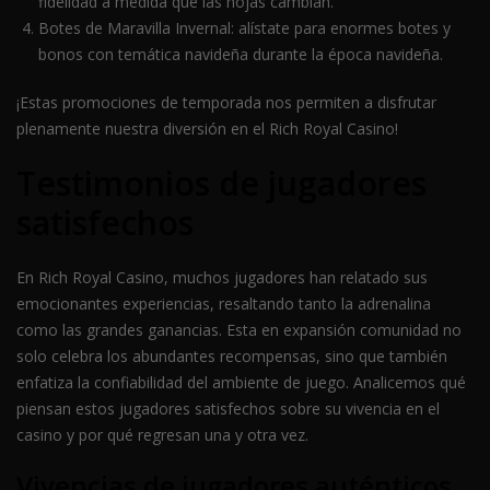
fidelidad a medida que las hojas cambian.
Botes de Maravilla Invernal: alístate para enormes botes y
bonos con temática navideña durante la época navideña.
¡Estas promociones de temporada nos permiten a disfrutar
plenamente nuestra diversión en el Rich Royal Casino!
Testimonios de jugadores
satisfechos
En Rich Royal Casino, muchos jugadores han relatado sus
emocionantes experiencias, resaltando tanto la adrenalina
como las grandes ganancias. Esta en expansión comunidad no
solo celebra los abundantes recompensas, sino que también
enfatiza la confiabilidad del ambiente de juego. Analicemos qué
piensan estos jugadores satisfechos sobre su vivencia en el
casino y por qué regresan una y otra vez.
Vivencias de jugadores auténticos