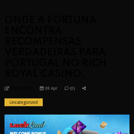
ONDE A FORTUNA
ENCONTRA
RECOMPENSAS
VERDADEIRAS PARA
PORTUGAL NO RICH
ROYAL CASINO.
admt0d3n0
08 Apr
(0)
Uncategorized