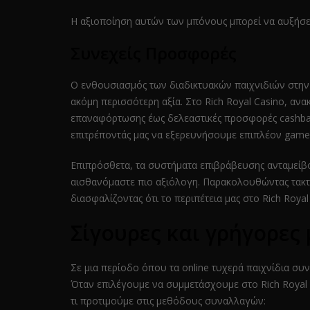
Η αξιοποίηση αυτών των μπόνους μπορεί να αυξήσε
Συνεχείς Προσφορές
Ο ενθουσιασμός των διαδικτυακών παιχνιδιών στην
ακόμη περισσότερη αξία. Στο Rich Royal Casino, α
επαναφόρτωσης έως δελεαστικές προσφορές cashback
επιτρέποντάς μας να εξερευνήσουμε επιπλέον game
Επιπρόσθετα, τα συστήματα επιβράβευσης ανταμείβο
αισθανόμαστε πιο αξιόλογη. Παρακολουθώντας τακτι
διασφαλίζοντας ότι το περιπέτεια μας στο Rich Roya
Σίγουρες και γρήγορες
Σε μια περίοδο όπου τα online τυχερά παιχνίδια σ
Όταν επιλέγουμε να συμμετάσχουμε στο Rich Royal 
τι προτιμούμε στις μεθόδους συναλλαγών: