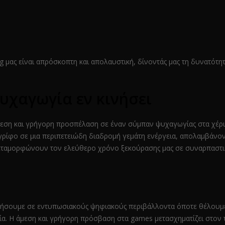
g μας είναι απρόσκοπτη και απολαυστική, δίνοντάς μας τη δυνατότη
ψυχαγωγία εν κινήσει
μεση και γρήγορη προσπέλαση σε έναν σύμπαν ψυχαγωγίας στα χέρι
γρίφο σε μια περιπετειώδη διαδρομή γεμάτη ενέργεια, απολαμβάνον
 μεταμορφώνουν τον ελεύθερο χρόνο ξεκούρασης μας σε συναρπαστι
ρήσουμε σε εντυπωσιακούς ψηφιακούς περιβάλλοντα όποτε θέλουμε 
ία. Η άμεση και γρήγορη πρόσβαση στα games μετασχηματίζει στον