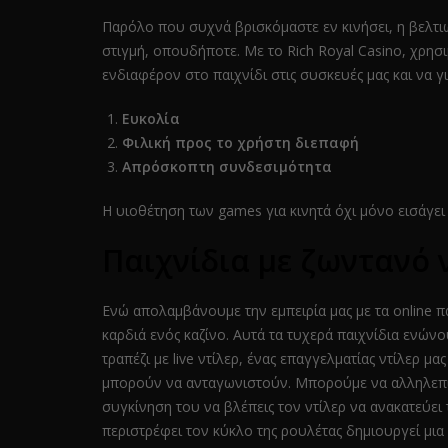
Παρόλο που συχνά βρισκόμαστε εν κινήσει, η βελτιω
στιγμή, οπουδήποτε. Με το Rich Royal Casino, χρη
ενδιαφέρον στο παιχνίδι στις συσκευές μας και να γι
Ευκολία
Φιλική προς το χρήστη διεπαφή
Απρόσκοπτη συνδεσιμότητα
Η υιοθέτηση των games για κινητά όχι μόνο εισάγει 
Παιχνίδια με ζωντανό ν
Ενώ απολαμβάνουμε την εμπειρία μας με τα online π
καρδιά ενός καζίνο. Αυτά τα τυχερά παιχνίδια ενών
τραπέζι με live ντίλερ, ένας επαγγελματίας ντίλερ μ
μπορούν να ανταγωνιστούν. Μπορούμε να αλληλεπιδ
συγκίνηση του να βλέπεις τον ντίλερ να ανακατεύει 
περιστρέφει τον κύκλο της ρουλέτας δημιουργεί μια 