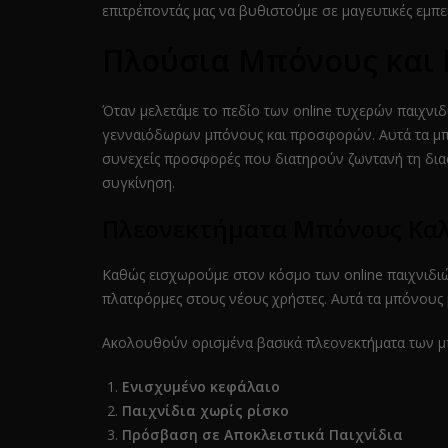
επιτρέποντάς μας να βυθιστούμε σε μαγευτικές εμπει
Πλούσια Μπόνους και 
Όταν μελετάμε το πεδίο των online τυχερών παιχνι
γενναιόδωρων μπόνους και προσφορών. Αυτά τα μπόν
συνεχείς προσφορές που διατηρούν ζωντανή τη διασκ
συγκίνηση.
Πλεονεκτήματα Μπόνους Κα
Καθώς εισχωρούμε στον κόσμο των online παιχνιδ
πλατφόρμες στους νέους χρήστες. Αυτά τα μπόνους 
Ακολουθούν ορισμένα βασικά πλεονεκτήματα των μ
Ενισχυμένο κεφάλαιο
Παιχνίδια χωρίς ρίσκο
Πρόσβαση σε Αποκλειστικά Παιχνίδια