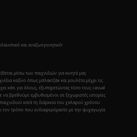
ολαυστικό και αναζωογονητικό!
θεται μέσω των παιχνιδιών για κινητά μας
ίδια καζίνο όπως μπλακτζάκ και ρουλέτα μέχρι τις
χει κάτι για όλους, εξυπηρετώντας τόσο τους casual
ε να βρεθούμε εμβυθισμένοι σε ξεχωριστές ιστορίες
παιχνιδιού κατά τη διάρκεια του χαλαρού χρόνου
άξει τον τρόπο που ενδιαφερόμαστε με την ψυχαγωγία