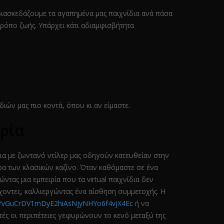
 διασκεδάζουμε τα αγαπημένα μας παιχνίδια ανά πάσα
ρόπο ζωής. Υπάρχει κάτι αδιαμφισβήτητα
ιών μας πιο κοντά, όπου κι αν είμαστε.
ιρία
δια με ζωντανό ντίλερ μας οδηγούν κατευθείαν στην
ρα των κλασικών καζίνο. Όταν καθόμαστε σε ένα
ώντας μια εμπειρία που τα virtual παιχνίδια δεν
οντες, καλλιεργώντας ένα αίσθηση συμμετοχής. Η
yxYvGuCrDV1mDyE2hiAsNjyNHYo6f4vjX4Ec
ή να
τές οι περιπέτειες γεφυρώνουν το κενό μεταξύ της