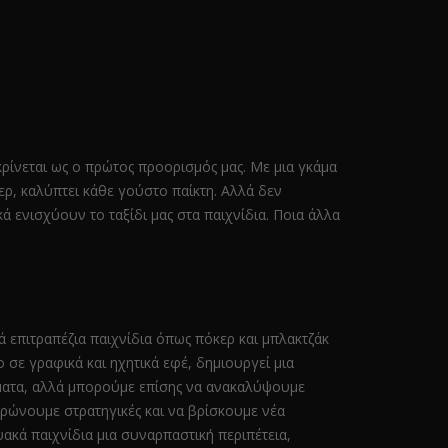
ρίνεται ως ο πρώτος προορισμός μας. Με μια γκάμα
ερ, καλύπτει κάθε γούστο παίκτη. Αλλά δεν
κά ενισχύουν το ταξίδι μας στα παιχνίδια. Ποια άλλα
κά επιτραπέζια παιχνίδια όπως πόκερ και μπλακτζάκ
 σε γραφικά και ηχητικά εφέ, δημιουργεί μια
ματα, αλλά μπορούμε επίσης να ανακαλύψουμε
τρώνουμε στρατηγικές και να βρίσκουμε νέα
ακά παιχνίδια μια συναρπαστική περιπέτεια,