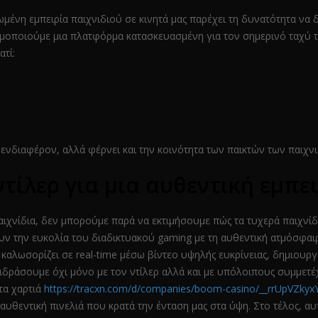
μένη εμπειρία παιχνιδιού σε κινητά μας παρέχει τη δυνατότητα να
σιμοποιούμε μια πλατφόρμα κατασκευασμένη για τον σημερινό ταχύ τ
ατί:
ενδιαφέρον, αλλά φέρνει και την κοινότητα των παικτών των παιχνιδ
τίλερ για μια αυθεντική εμπε
αιχνίδια, δεν μπορούμε παρά να εκτιμήσουμε πώς τα τυχερά παιχνί
ουν την ευκολία του διαδικτυακού gaming με τη αυθεντική ατμόσφαι
ας καλωσορίζει σε real-time μέσω βίντεο υψηλής ευκρίνειας, δημιουργ
ράσουμε όχι μόνο με τον ντίλερ αλλά και με υπόλοιπους συμμετέχ
τα χαρτιά
https://tracxn.com/d/companies/boom-casino/__rrUpVZk
αυθεντική πινελιά που κρατά την ένταση μας στα ύψη. Στο τέλος, αυ