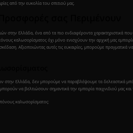
ρίες από την ευκολία του σπιτιού μας.
Προσφορές σας Περιμένουν
διών στην Ελλάδα, ένα από τα πιο ενδιαφέροντα χαρακτηριστικά πο
ους καλωσορίσματος όχι μόνο ενισχύουν την αρχική μας εμπειρία π
έδαση. Αξιοποιώντας αυτές τις ευκαιρίες, μπορούμε πραγματικά να 
λωσορίσματος
ιών στην Ελλάδα, δεν μπορούμε να παραβλέψουμε τα δελεαστικά μ
μπορούν να βελτιώσουν σημαντικά την εμπειρία παιχνιδιού μας και
πόνους καλωσορίσματος: