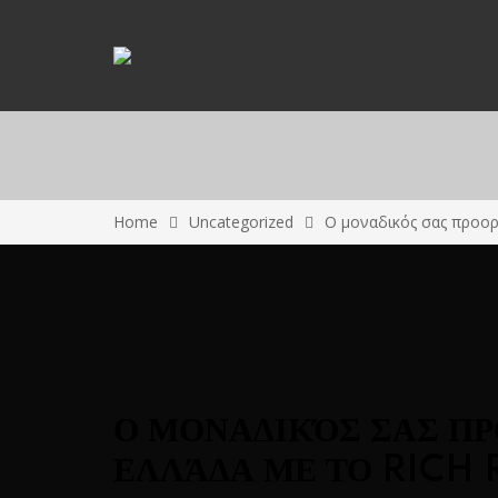
Home
Uncategorized
Ο μοναδικός σας προορι
Ο ΜΟΝΑΔΙΚΌΣ ΣΑΣ ΠΡ
ΕΛΛΆΔΑ ΜΕ ΤΟ RICH