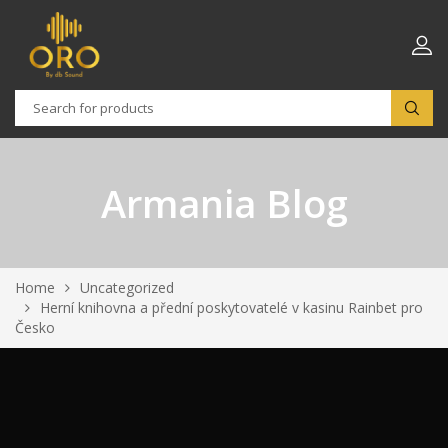
Armania Blog
Home
Uncategorized
Herní knihovna a přední poskytovatelé v kasinu Rainbet pro
Česko