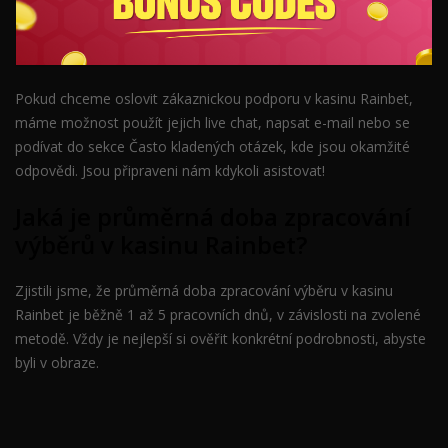
Pokud chceme oslovit zákaznickou podporu v kasinu Rainbet,
máme možnost použít jejich live chat, napsat e-mail nebo se
podívat do sekce Často kladených otázek, kde jsou okamžité
odpovědi. Jsou připraveni nám kdykoli asistovat!
Jaká je průměrná doba zpracování
výběrů v kasinu Rainbet?
Zjistili jsme, že průměrná doba zpracování výběru v kasinu
Rainbet je běžně 1 až 5 pracovních dnů, v závislosti na zvolené
metodě. Vždy je nejlepší si ověřit konkrétní podrobnosti, abyste
byli v obraze.