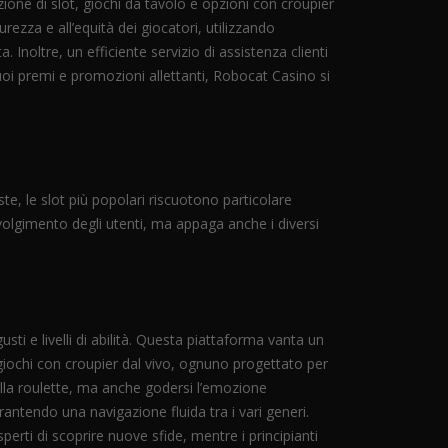
zione di slot, giochi da tavolo e opzioni con croupier
rezza e all’equità dei giocatori, utilizzando
. Inoltre, un efficiente servizio di assistenza clienti
i premi e promozioni allettanti, Robocat Casino si
e, le slot più popolari riscuotono particolare
volgimento degli utenti, ma appaga anche i diversi
usti e livelli di abilità. Questa piattaforma vanta un
 giochi con croupier dal vivo, ognuno progettato per
della roulette, ma anche godersi l’emozione
arantendo una navigazione fluida tra i vari generi.
erti di scoprire nuove sfide, mentre i principianti