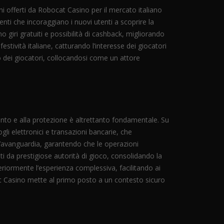
ni offerti da Robocat Casino per il mercato italiano
nti che incoraggiano i nuovi utenti a scoprire la
o giri gratuiti e possibilità di cashback, migliorando
stività italiane, catturando l’interesse dei giocatori
o dei giocatori, collocandosi come un attore
mento e alla protezione è altrettanto fondamentale. Su
li elettronici e transazioni bancarie, che
’avanguardia, garantendo che le operazioni
sti da prestigiose autorità di gioco, consolidando la
teriormente l’esperienza complessiva, facilitando ai
cat Casino mette al primo posto a un contesto sicuro