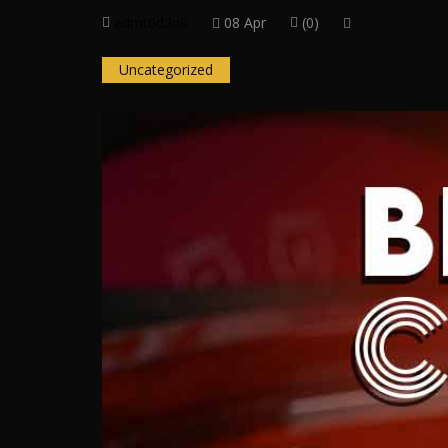
admt0d3n0
08 Apr
(0)
Uncategorized