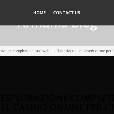
HOME
CONTACT US
Armania Blog
zione completo del sito web e dell’interfaccia del casinò online per l’I
ESPLORAZIONE COMPLETO 
EL CASINÒ ONLINE PER L’