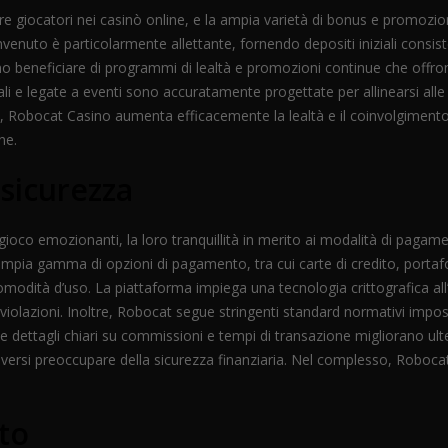
rre giocatori nei casinò online, e la ampia varietà di bonus e promozio
venuto è particolarmente allettante, fornendo depositi iniziali consiste
sono beneficiare di programmi di lealtà e promozioni continue che offron
i e legate a eventi sono accuratamente progettate per allinearsi alle fe
ati, Robocat Casino aumenta efficacemente la lealtà e il coinvolgiment
ne.
sicurezza
i gioco emozionanti, la loro tranquillità in merito ai modalità di paga
mpia gamma di opzioni di pagamento, tra cui carte di credito, portafog
dità d’uso. La piattaforma impiega una tecnologia crittografica all
li violazioni. Inoltre, Robocat segue stringenti standard normativi impo
i e dettagli chiari su commissioni e tempi di transazione migliorano ul
a doversi preoccupare della sicurezza finanziaria. Nel complesso, Robo
rto