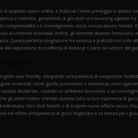
fo di qualsiasi casino online, e Robocat Casino primeggia in questo sen
enza e reattività, garantendo ai giocatori una browsing agevole tra le
 comprensibilità e il coinvolgimento senza sovraccaricare l’utente. Il 
esso ai contenuti essenziali. Inoltre, gli elementi dinamici forniscono
za. Questa perfetta integrazione tra estetica e praticità non solo atti
va alla reputazione di eccellenza di Robocat Casino nel settore del ga
imizzata
rogetto user-friendly, integrando un’esperienza di navigazione facilita
tegorie essenziali, come giochi, promozioni e assistenza, sono agevolm
e sezioni desiderate, creando un ambiente favorevole a un coinvolgime
e gli utenti restino orientati durante tutta la loro esperienza di gioco. 
i individuare i loro titoli favoriti o di scoprire nuove offerte senza
ione nel offrire un’esperienza di gioco migliorata e su misura per i gioca