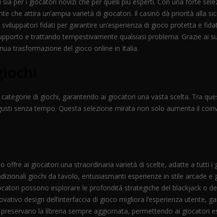
sia per i giocatori novizi che per quelli più esperti. Con una forte sele
che attira un’ampia varietà di giocatori. Il casinò dà priorità alla sicu
sviluppatori fidati per garantire un’esperienza di gioco protetta e fidata
pporto e trattando tempestivamente qualsiasi problema. Grazie ai suo
ua trasformazione del gioco online in Italia.
giochi
tegorie di giochi, garantendo ai giocatori una vasta scelta. Tra quest
 gusti senza tempo. Questa selezione mirata non solo aumenta il coin
 offre ai giocatori una straordinaria varietà di scelte, adatte a tutti i g
adizionali giochi da tavolo, entusiasmanti esperienze in stile arcade e
giocatori possono esplorare le profondità strategiche del blackjack o 
novativo design dell’interfaccia di gioco migliora l’esperienza utente, g
 preservano la libreria sempre aggiornata, permettendo ai giocatori esp