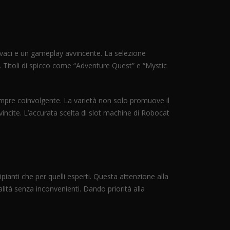
ivaci e un gameplay avvincente. La selezione
e. Titoli di spicco come “Adventure Quest” e “Mystic
sempre coinvolgente. La varietà non solo promuove il
incite. L’accurata scelta di slot machine di Robocat
ipianti che per quelli esperti. Questa attenzione alla
alità senza inconvenienti. Dando priorità alla