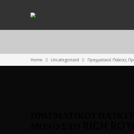
Home
Uncategorized
Πραγματικοί Παίκτες Πρ
ΠΡΑΓΜΑΤΙΚΟΊ ΠΑΊΚΤ
ΜΌΝΟ ΣΤΟ RICH ROY