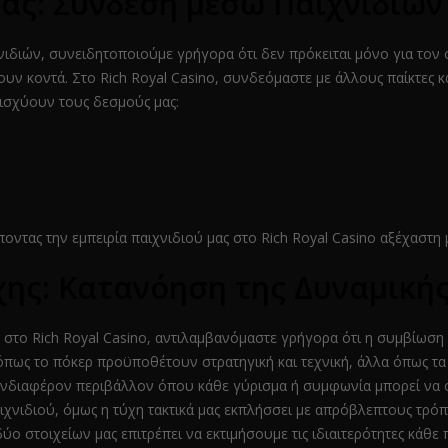
ας: Σύνδεση μέσω Παιχνιδιών
ών, συνειδητοποιούμε γρήγορα ότι δεν πρόκειται μόνο για τον σασπ
νουν κοντά. Στο Rich Royal Casino, συνδεόμαστε με άλλους παίκτες
νισχύουν τους δεσμούς μας:
οντας την εμπειρία παιχνιδιού μας στο Rich Royal Casino αξέχαστη μ
χης: Κατανόηση της Δυναμικής
το Rich Royal Casino, αντιλαμβανόμαστε γρήγορα ότι η συμβίωση μ
όπως το πόκερ προϋποθέτουν στρατηγική και τεχνική, άλλα όπως τ
 ενδιαφέρον περιβάλλον όπου κάθε γύρισμα ή συμφωνία μπορεί να 
αιχνιδιού, όμως η τύχη τακτικά μας εκπλήσσει με απρόβλεπτους τρ
ο στοιχείων μας επιτρέπει να εκτιμήσουμε τις ιδιαιτερότητες κάθε 