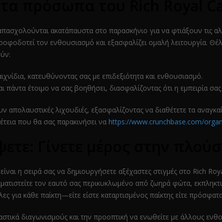
τα πρόσωπα του Rich Royal C
απασχολούνται ακατάπαυστα στο παρασκήνιο για να φτιάξουν τις αλη
 τροφοδοτεί τον ενθουσιασμό και εξασφαλίζει ομαλή λειτουργία. Θέ
ύν:
αιχνίδια, κατευθύνοντας σας με επιδεξιότητα και ενθουσιασμό.
 πάντα έτοιμο να σας βοηθήσει, διασφαλίζοντας ότι η εμπειρία σας
ουν απολαυστικές λιχουδιές, εξασφαλίζοντας να διαθέτετε τα αναγκα
έτεια που θα σας παρακινήσει να
https://www.crunchbase.com/organ
ψετε: Γίνετε μέρος στην πλούσ
είναι η σειρά σας να δημιουργήσετε αξέχαστες στιγμές στο Rich Roy
ματιστείτε τον εαυτό σας περικυκλωμένο από ζωηρά φώτα, εκπληκτικά
ες για κάθε παίκτη—είτε είστε καταρτισμένος παίκτης είτε πρόσφατα 
ρπαστικά διαγωνισμούς και την προοπτική να ενωθείτε με άλλους εν