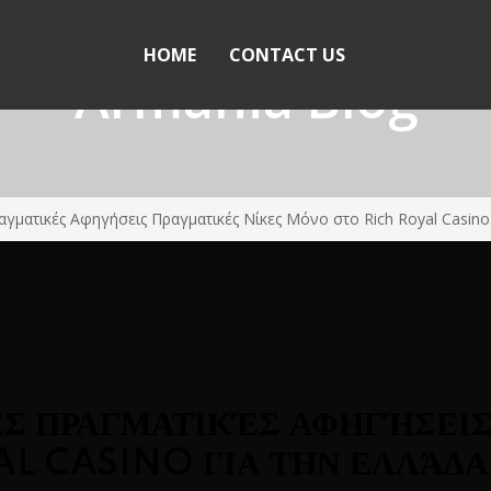
HOME
CONTACT US
Armania Blog
αγματικές Αφηγήσεις Πραγματικές Νίκες Μόνο στο Rich Royal Casino
ΕΣ ΠΡΑΓΜΑΤΙΚΈΣ ΑΦΗΓΉΣΕΙΣ
AL CASINO ΓΙΑ ΤΗΝ ΕΛΛΆΔΑ