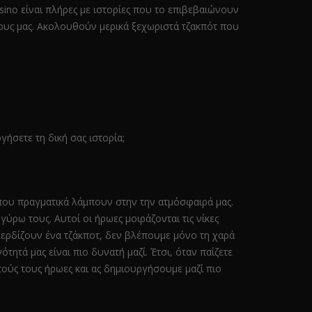
sino είναι πλήρες με ιστορίες που το επιβεβαιώνουν
ους μας. Ακολουθούν μερικά ξεχωριστά τζακπότ που
γήσετε τη δική σας ιστορία;
ς που πραγματικά λάμπουν στην την ατμόσφαιρά μας.
ρω τους. Αυτοί οι ήρωες μοιράζονται τις νίκες
κερδίζουν ένα τζάκποτ, δεν βλέπουμε μόνο τη χαρά
τητά μας είναι πιο δυνατή μαζί. Έτσι, όταν παίζετε
τούς τους ήρωες και ας δημιουργήσουμε μαζί πιο