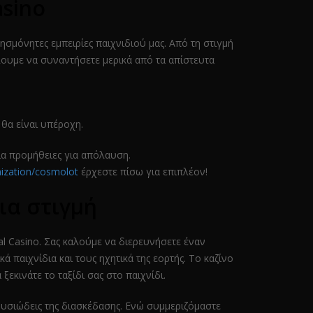
asino
σμόνητες εμπειρίες παιχνιδιού μας. Από τη στιγμή
λουμε να συναντήσετε μερικά από τα απίστευτα
 θα είναι υπέροχη.
ία προμήθειες για απόλαυση.
ization/cosmolot
έρχεστε πίσω για επιπλέον!
ια στιγμή
al Casino. Σας καλούμε να διερευνήσετε έναν
 παιχνίδια και τους ηχητικά της εορτής. Το καζίνο
ξεκινάτε το ταξίδι σας στο παιχνίδι.
θουσιώδεις της διασκέδασης. Ενώ συμμεριζόμαστε