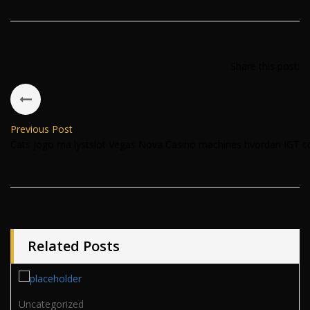
Share this post:
Previous Post
Cats jogo ma lystslot Vegas Nova Casino machines hvordan IGT 
Related Posts
Uncategorized