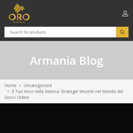
Armania Blog
Home
Uncategorized
Il Tuo Asso nella Manica: Strategie Vincenti nel Mondo del
Gioco Online