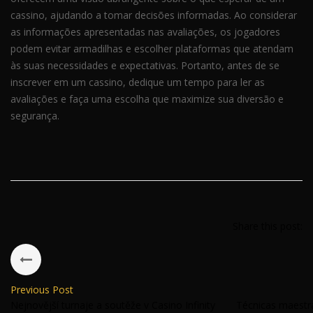
cassino, ajudando a tomar decisões informadas. Ao considerar
as informações apresentadas nas avaliações, os jogadores
podem evitar armadilhas e escolher plataformas que atendam
às suas necessidades e expectativas. Portanto, antes de se
inscrever em um cassino, dedique um tempo para ler as
avaliações e faça uma escolha que maximize sua diversão e
segurança.
Share this post:
Previous Post
Nejnovější turnaje a soutěže v Casino Infinity
Técnicas maestra