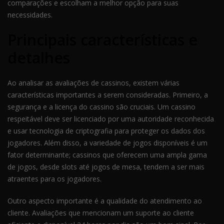
comparações e escolham a melhor opção para suas
necessidades.
Principais características e
detalhes
Ao analisar as avaliações de cassinos, existem várias
características importantes a serem consideradas. Primeiro, a
segurança e a licença do cassino são cruciais. Um cassino
respeitável deve ser licenciado por uma autoridade reconhecida
e usar tecnologia de criptografia para proteger os dados dos
jogadores. Além disso, a variedade de jogos disponíveis é um
fator determinante; cassinos que oferecem uma ampla gama
de jogos, desde slots até jogos de mesa, tendem a ser mais
atraentes para os jogadores.
Outro aspecto importante é a qualidade do atendimento ao
cliente. Avaliações que mencionam um suporte ao cliente