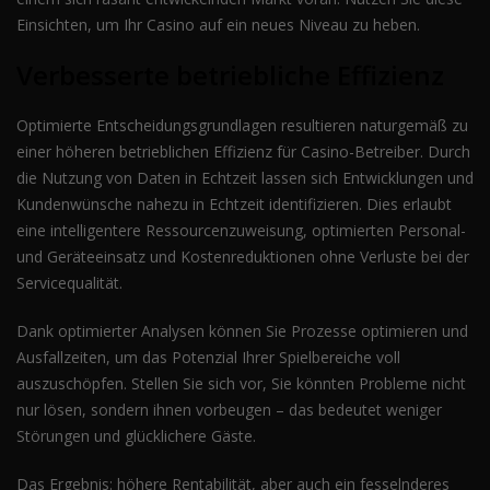
Einsichten, um Ihr Casino auf ein neues Niveau zu heben.
Verbesserte betriebliche Effizienz
Optimierte Entscheidungsgrundlagen resultieren naturgemäß zu
einer höheren betrieblichen Effizienz für Casino-Betreiber. Durch
die Nutzung von Daten in Echtzeit lassen sich Entwicklungen und
Kundenwünsche nahezu in Echtzeit identifizieren. Dies erlaubt
eine intelligentere Ressourcenzuweisung, optimierten Personal-
und Geräteeinsatz und Kostenreduktionen ohne Verluste bei der
Servicequalität.
Dank optimierter Analysen können Sie Prozesse optimieren und
Ausfallzeiten, um das Potenzial Ihrer Spielbereiche voll
auszuschöpfen. Stellen Sie sich vor, Sie könnten Probleme nicht
nur lösen, sondern ihnen vorbeugen – das bedeutet weniger
Störungen und glücklichere Gäste.
Das Ergebnis: höhere Rentabilität, aber auch ein fesselnderes