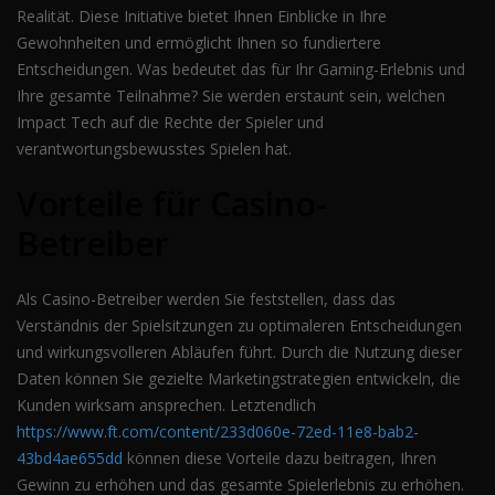
Realität. Diese Initiative bietet Ihnen Einblicke in Ihre
Gewohnheiten und ermöglicht Ihnen so fundiertere
Entscheidungen. Was bedeutet das für Ihr Gaming-Erlebnis und
Ihre gesamte Teilnahme? Sie werden erstaunt sein, welchen
Impact Tech auf die Rechte der Spieler und
verantwortungsbewusstes Spielen hat.
Vorteile für Casino-
Betreiber
Als Casino-Betreiber werden Sie feststellen, dass das
Verständnis der Spielsitzungen zu optimaleren Entscheidungen
und wirkungsvolleren Abläufen führt. Durch die Nutzung dieser
Daten können Sie gezielte Marketingstrategien entwickeln, die
Kunden wirksam ansprechen. Letztendlich
https://www.ft.com/content/233d060e-72ed-11e8-bab2-
43bd4ae655dd
können diese Vorteile dazu beitragen, Ihren
Gewinn zu erhöhen und das gesamte Spielerlebnis zu erhöhen.