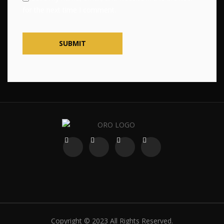
for the next time I comment.
Copyright © 2023 All Rights Reserved.