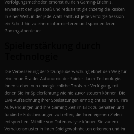
Verfolgungsmethoden erhöhst du dein Gaming-Erlebnis,
erweiterst den Spielspaß und reduzierst gleichzeitig die Risiken.
In einer Welt, in der jede Wahl zählt, ist jede verfolgte Session
ein Schritt hin zu einem informierteren und spannenderen
Gaming-Abenteuer.
Spielerstärkung durch
Technologie
Die Verbesserung der Sitzungsüberwachung ebnet den Weg für
eine neue Ära der Autonomie der Spieler durch Technologie.
Ihnen stehen nun unvergleichliche Tools zur Verfügung, mit
denen Sie Ihr Spielerfahrung wie nie zuvor steuern können. Die
Live-Aufzeichnung Ihrer Spielsitzungen ermöglicht es Ihnen, Ihre
Aufwendungen und Ihre Gaming-Zeit im Blick zu behalten und
fundierte Entscheidungen zu treffen, die Ihren eigenen Zielen
entsprechen. Mithilfe von Datenanalyse können Sie zudem
Verhaltensmuster in Ihren Spielgewohnheiten erkennen und Ihr