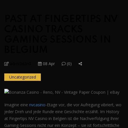
PAST AT FINGERTIPS NV
CASINO TRACKS
GAMING SESSIONS IN
BELGIUM
admt0d3n0
08 Apr
(0)
Uncategorized
Imagine eine
nvcasino
-Etage vor, die vor Aufregung vibriert, wo
jeder Dreh und jede Runde eine Geschichte erzählt. Im History
at Fingertips NV Casino in Belgien ist die Nachverfolgung Ihrer
Gaming-Sessions nicht nur ein Konzept – sie ist fortschrittliche