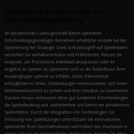
Optimierte Erkenntnisse zur
Entscheidungsfindung
Im dynamischen Casinogeschäft bieten optimierte
Entscheidungsgrundlagen Betreibern erhebliche Vorteile bei der
Optimierung der Strategie. Dank Echtzeitzugriff auf Spielerdaten
verstehen Sie Verhaltensmuster und Präferenzen. Nutzen Sie
Analysen, um Promotions individuell anzupassen oder Ihr
Angebot an Spielen zu optimieren und so die Bedürfnisse Ihrer
Kundengruppe optimal zu erfüllen. Diese Erkenntnisse
ermöglichen es Ihnen, Entwicklungen vorherzusehen, sich einen
Wettbewerbsvorteil zu sichern und Ihre Umsätze zu maximieren.
Darüber hinaus verbessern diese gut fundierten Entscheidungen
die Spielerbindung und -zufriedenheit und bieten ein attraktiveres
Spielerlebnis. Durch die Integration von Technologien zur
Erfassung von Spielsitzungen unterstützen Sie Innovationen,
optimieren Ihren Geschäftsansatz und treiben das Wachstum in
einem sich rasant entwickelnden Markt voran. Nutzen Sie diese