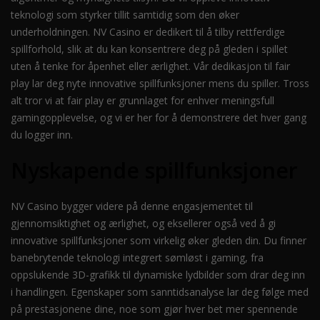
teknologi som styrker tillit samtidig som den øker
underholdningen. NV Casino er dedikert til å tilby rettferdige
spillforhold, slik at du kan konsentrere deg på gleden i spillet
uten å tenke for åpenhet eller ærlighet. Vår dedikasjon til fair
play lar deg nyte innovative spillfunksjoner mens du spiller. Tross
alt tror vi at fair play er grunnlaget for enhver meningsfull
gamingopplevelse, og vi er her for å demonstrere det hver gang
du logger inn.
Nyskapende spillfunksjoner
NV Casino bygger videre på denne engasjementet til
gjennomsiktighet og ærlighet, og eksellerer også ved å gi
innovative spillfunksjoner som virkelig øker gleden din. Du finner
banebrytende teknologi integrert sømløst i gaming, fra
oppslukende 3D-grafikk til dynamiske lydbilder som drar deg inn
i handlingen. Egenskaper som sanntidsanalyse lar deg følge med
på prestasjonene dine, noe som gjør hver bet mer spennende