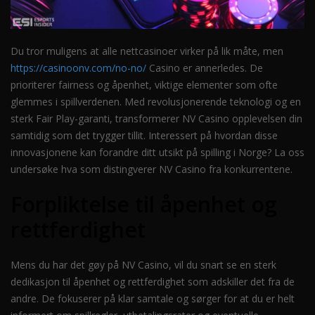
Du tror muligens at alle nettcasinoer virker på lik måte, men
https://casinoonv.com/no-no/
Casino er annerledes. De
prioriterer fairness og åpenhet, viktige elementer som ofte
glemmes i spillverdenen. Med revolusjonerende teknologi og en
sterk Fair Play-garanti, transformerer NV Casino opplevelsen din
samtidig som det trygger tillit. Interessert på hvordan disse
innovasjonene kan forandre ditt utsikt på spilling i Norge? La oss
undersøke hva som distingverer NV Casino fra konkurrentene.
Forpliktelse til åpenhet og
rettferdighet
Mens du har det gøy på NV Casino, vil du snart se en sterk
dedikasjon til åpenhet og rettferdighet som adskiller det fra de
andre. De fokuserer på klar samtale og sørger for at du er helt