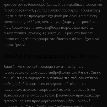
κρατούν τον ενθουσιασμό ζωντανό, με περιοδικά μπόνους και
προσφορές-έκπληξη να παρουσιάζονται συχνά. Η συμμετοχή
μας σε αυτές τις προσφορές όχι μόνο μας δίνει μια αίσθηση
ικανοποίησης, αλλά μας κάνει να γυρίζουμε για περισσότερα.
Γιατί λοιπόν να μην επωφεληθούμε πλήρως από αυτά τα
συναρπαστικά μπόνους; Ας βουτήξουμε μαζί στο Rainbet
Casino και ας αξιοποιήσουμε στο έπακρο αυτά που έχουν να
προσφέρουν!
Οφέλη Προγράμματος Πιστότητας
Βασιζόμενο στον ενθουσιασμό των ακαταμάχητων
προσφορών, το πρόγραμμα επιβράβευσης του Rainbet Casino
ανυψώνει τις ανταμοιβές των παικτών στο επόμενο επίπεδο.
Καθώς εμβαθύνουμε στον συναρπαστικό κόσμο των
παιχνιδιών, ανακαλύπτουμε αποκλειστικές προσφορές και
εξατομικευμένες ανταμοιβές που βελτιώνουν πραγματικά την
εμπειρία μας. Από προσφορές cashback μέχρι μοναδικά
μπόνους, τα μέλη επιβράβευσης λαμβάνουν οφέλη που