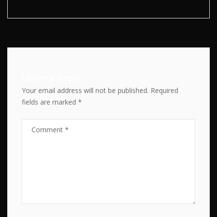
Leave a Reply
Your email address will not be published.
Required
fields are marked
*