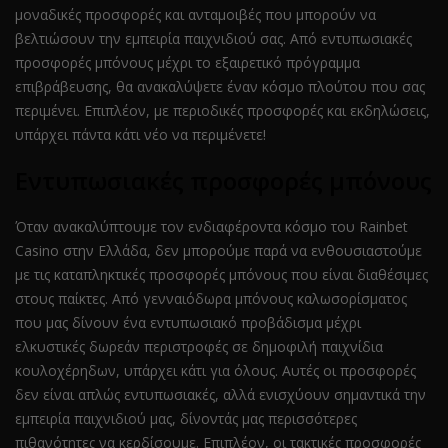
μοναδικές προσφορές και ανταμοιβές που μπορούν να
βελτιώσουν την εμπειρία παιχνιδιού σας. Από εντυπωσιακές
προσφορές μπόνους μέχρι το εξαιρετικό πρόγραμμα
επιβράβευσης, θα ανακαλύψετε έναν κόσμο πλούτου που σας
περιμένει. Επιπλέον, με περιοδικές προσφορές και εκδηλώσεις,
υπάρχει πάντα κάτι νέο να περιμένετε!
Εντυπωσιακές προσφορές μπόνους
Όταν ανακαλύπτουμε τον ενδιαφέροντα κόσμο του Rainbet
Casino στην Ελλάδα, δεν μπορούμε παρά να ενθουσιαστούμε
με τις καταπληκτικές προσφορές μπόνους που είναι διαθέσιμες
στους παίκτες. Από γενναιόδωρα μπόνους καλωσορίσματος
που μας δίνουν ένα εντυπωσιακό προβάδισμα μέχρι
ελκυστικές δωρεάν περιστροφές σε δημοφιλή παιχνίδια
κουλοχέρηδων, υπάρχει κάτι για όλους. Αυτές οι προσφορές
δεν είναι απλώς εντυπωσιακές, αλλά ενισχύουν σημαντικά την
εμπειρία παιχνιδιού μας, δίνοντάς μας περισσότερες
πιθανότητες να κερδίσουμε. Επιπλέον, οι τακτικές προσφορές