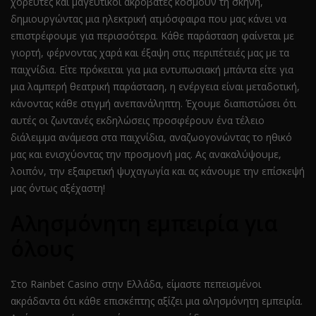
χορευτές και μαγευτικοί ακροβάτες κοσμούν τη σκηνή,
δημιουργώντας μια ηλεκτρική ατμόσφαιρα που μας κάνει να
επιστρέφουμε για περισσότερα. Κάθε παράσταση φαίνεται με
γιορτή, φέρνοντας χαρά και έξαψη στις περιπέτειές μας με τα
παιχνίδια. Είτε πρόκειται για μια εντυπωσιακή μπάντα είτε για
μια λαμπερή θεατρική παράσταση, η ενέργεια είναι μεταδοτική,
κάνοντας κάθε στιγμή ανεπανάληπτη. Έχουμε διαπιστώσει ότι
αυτές οι ζωντανές εκδηλώσεις προσφέρουν ένα τέλειο
διάλειμμα ανάμεσα στα παιχνίδια, αναζωογονώντας το ηθικό
μας και ενισχύοντας την προσμονή μας. Ας ανακαλύψουμε,
λοιπόν, την εξαιρετική ψυχαγωγία και ας κάνουμε την επίσκεψή
μας όντως αξέχαστη!
Αλησμόνητη εμπειρία για
όλους
Στο Rainbet Casino στην Ελλάδα, είμαστε πεπεισμένοι
ακράδαντα ότι κάθε επισκέπτης αξίζει μια αλησμόνητη εμπειρία.