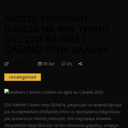
ΝΙΏΣΤΕ ΖΩΝΤΑΝΟΊ,
ΠΑΊΞΤΕ ΜΕ ΤΟΝ ΤΡΌΠΟ
ΣΑΣ ΣΤΟ RAINBET
CASINO ΣΤΗΝ ΕΛΛΆΔΑ
admt0d3n0
08 Apr
(0)
Uncategorized
Στο Rainbet Casino στην Ελλάδα, μπορούμε να ανακαλύψουμε
μια συναρπαστική απόδραση όπου οι προτιμήσεις παιχνιδιών
μας συναντούν πολλές επιλογές. Είτε λαχταράμε κλασικά
επιτραπέζια παιχνίδια είτε τα πιο νέα κουλοχέρηδες, υπάρχει