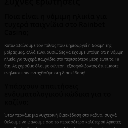
Συχνές ερωτήσεις
Ποια είναι η νόμιμη ηλικία για
τυχερά παιχνίδια στο Rainbet
Casino;
Καταλαβαίνουμε τον πάθος που δημιουργεί η δοκιμή της
μοίρας μας, αλλά είναι ουσιώδες να έχουμε υπόψη ότι η νόμιμη
ηλικία για τυχερά παιχνίδια στα περισσότερα μέρη είναι τα 18
έτη. Ας χαρούμε όλοι με σύνεση, εξασφαλίζοντας ότι είμαστε
ενήλικοι πριν ενταχθούμε στη διασκέδαση!
Υπάρχουν απαιτήσεις
ενδυματολογικού κώδικα για το
καζίνο;
Όταν περνάμε μια νυχτερινή διασκέδαση στο καζίνο, συχνά
θέλουμε να φανούμε όσο το περισσότερο καλύτεροι! Αρκετές