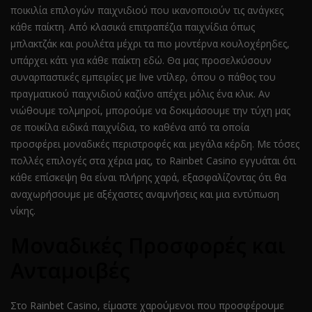
ποικιλία επιλογών παιχνιδιού που ικανοποιούν τις ανάγκες
κάθε παίκτη. Από κλασικά επιτραπέζια παιχνίδια όπως
μπλακτζάκ και ρουλέτα μέχρι τα πιο μοντέρνα κουλοχέρηδες,
υπάρχει κάτι για κάθε παίκτη εδώ. Θα μας προσελκύσουν
συναρπαστικές εμπειρίες με live ντίλερ, όπου ο πάθος του
πραγματικού παιχνιδιού καζίνο απέχει μόλις ένα κλικ. Αν
νιώθουμε τολμηροί, μπορούμε να δοκιμάσουμε την τύχη μας
σε ποικίλα ειδικά παιχνίδια, το καθένα από τα οποία
προσφέρει μοναδικές περιστροφές και μεγάλα κέρδη. Με τόσες
πολλές επιλογές στα χέρια μας, το Rainbet Casino εγγυάται ότι
κάθε επίσκεψη θα είναι πλήρης χαρά, εξασφαλίζοντας ότι θα
αναχωρήσουμε με αξέχαστες αναμνήσεις και μια εντύπωση
νίκης.
Μοναδικές Προσφορές και
Ανταμοιβές
Στο Rainbet Casino, είμαστε χαρούμενοι που προσφέρουμε