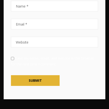
Save my name, email, and website in this browser
for the next time I comment.