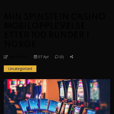
MIN SPINSTEIN CASINO
MOBILOPPLEVELSE
ETTER 100 RUNDER I
NORGE
admt0d3n0
07 Apr
(0)
Uncategorized