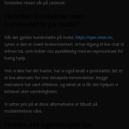
forsterker reisen vår på casinoet.
Hvordan kontakter man
kundestøtte på mobil?
Når det gjelder kundestøtte på mobil,
https://spin-stein.no
,
synes vi den er svært brukerorientert. Vi har tilgang til live chat til
enhver tid, som kobler oss øyeblikkelig med en representant for
hurtig hjelp.
Hvis vi ikke har det haster, har vi også brukt e-poststøtte; det er
et bra alternativ for mer detaljerte henvendelser. Begge
metodene har vært effektive, og sikret at vi får den hjelpen vi
behøver uten vanskeligheter.
Vi setter pris på at disse alternativene er tilbudt på
mobilenhetene våre.
Finnes det egenskaper for