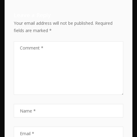
Leave a Reply
Your email address will not be published.
Required
fields are marked
*