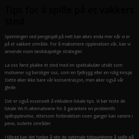
Tips for å spille på et vakkert
sted
Spenningen ved pengespill på nett kan økes enda mer når vi er
på et vakkert område. For å maksimere opplevelsen vår, kan vi
anvende noen landskapelige strategier.
La oss først plukke et sted med en spektakulær utsikt som
motiverer og beroliger oss, som en fjellrygg eller en rolig innsjø.
Dette øker ikke bare vår konsentrasjon, men øker også vår
glede.
Det er også essensielt å inkludere lokale tips. Vi bør teste de
lokale Wi-Fi-alternativene for å garantere en problemfri
spillopplevelse, ettersom forbindelsen noen ganger kan variere i
pene, isolerte områder.
I tillegg kan det hjelpe å vite de optimale tidspunktene å spille på