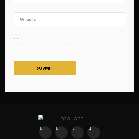
Save my name, email, and website in this browser
for the next time I comment.