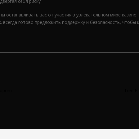
двергая себя риску.
ы останавливать вас от участия в увлекательном мире казино.
. всегда готово предложить поддержку и безопасность, чтобы 
stopom
Tren E 