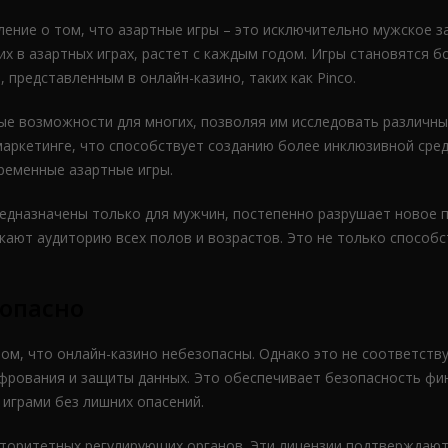
ение о том, что азартные игры – это исключительно мужское за
х в азартных играх, растет с каждым годом. Игры становятся 
представленным в онлайн-казино, таких как Pinco.
ые возможности для многих, позволяя им исследовать различн
маркетинге, что способствует созданию более инклюзивной сред
временные азартные игры.
редназначены только для мужчин, постепенно разрушает новое 
кают аудиторию всех полов и возрастов. Это не только способс
зопасно
ом, что онлайн-казино небезопасны. Однако это не соответст
ифрования и защиты данных. Это обеспечивает безопасность ф
 играми без лишних опасений.
вторитетных регулирующих органов. Эти лицензии подтверждают