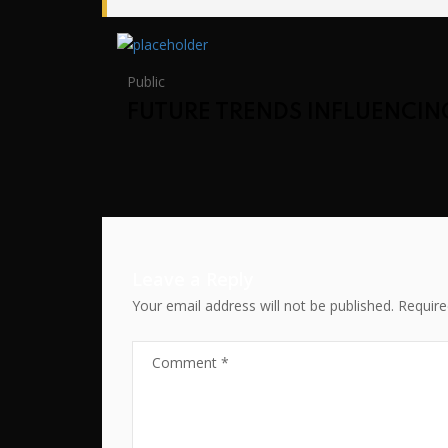
Public
FUTURE TRENDS INFLUENCI
Leave a Reply
Your email address will not be published.
Require