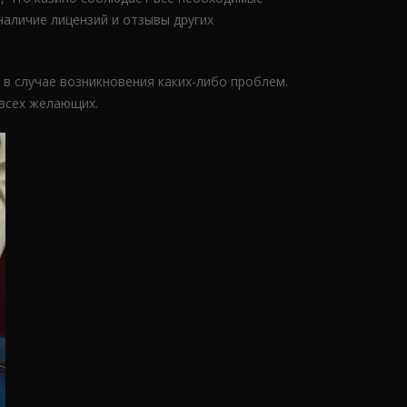
наличие лицензий и отзывы других
в случае возникновения каких-либо проблем.
 всех желающих.