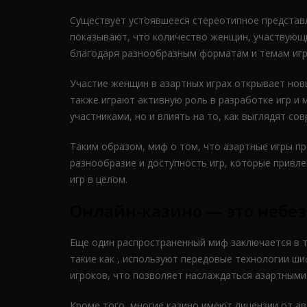
Существует устоявшееся стереотипное представл
показывают, что количество женщин, участвующи
благодаря разнообразным форматам и темам игр, 
Участие женщин в азартных играх открывает нов
также играют активную роль в разработке игр и 
участниками, но и влиять на то, как выглядят со
Таким образом, миф о том, что азартные игры п
разнообразие и доступность игр, которые привле
игр в целом.
Онлайн-казино — это небе
Еще один распространенный миф заключается в т
такие как , используют передовые технологии ш
игроков, что позволяет наслаждаться азартными
Кроме того, многие казино имеют лицензии от а