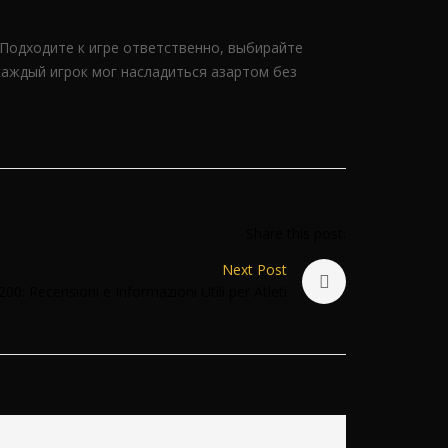
 Подходите к игре ответственно, выбирайте
каждый игрок мог насладиться азартом без
Share this post:
Next Post
200: Recensioni e Informazioni Utili per Atleti