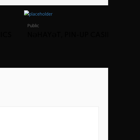
Public
ICS
NƏHAYƏT, PIN-UP CASINO KAZI