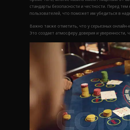
стандарты безопасности и честности. Перед тем 
пользователей, что поможет им убедиться в над
Важно также отметить, что у серьезных онлайн-
Это создает атмосферу доверия и уверенности, 