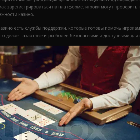
как зарегистрироваться на платформе, игроки могут проверить 
ежности казино.
казино есть службы поддержки, которые готовы помочь игрокам 
что делает азартные игры более безопасными и доступными для