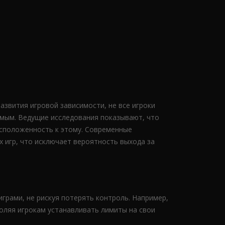
азвития игровой зависимости, не все игроки
симым. Ведущие исследования показывают, что
асположенность к этому. Современные
 игр, что исключает вероятность выхода за
грами, не рискуя потерять контроль. Например,
воляя игрокам устанавливать лимиты на свои