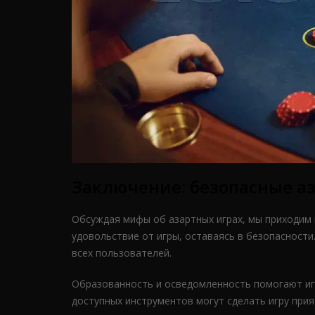
Заключение: безопасные аз
Обсуждая мифы об азартных играх, мы приходим к
удовольствие от игры, оставаясь в безопасности
всех пользователей.
Образованность и осведомленность помогают иг
доступных инструментов могут сделать игру прия