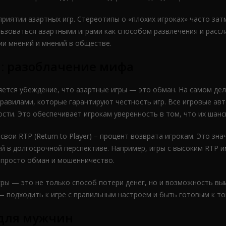
приятии азартных игр. Стереотипы о «плохих игроках» часто за
ьзоваться азартными играми как способом развлечения и рассла
ии мнений и мнений в обществе.
н: разоблачение мифа
тся убеждение, что азартные игры — это обман. На самом деле,
правилами, которые гарантируют честность игр. Все игровые а
ости. Это обеспечивает игрокам уверенность в том, что их шан
вои RTP (Return to Player) – процент возврата игрокам. Это зна
ей в долгосрочной перспективе. Например, игры с высоким RTP
о просто обман и мошенничество.
игры — это не только способ потери денег, но и возможность в
— подходить к игре с правильным настроем и быть готовым к т
 для мужчин