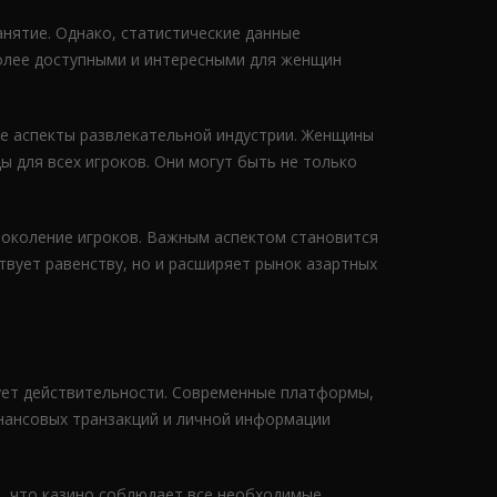
нятие. Однако, статистические данные
более доступными и интересными для женщин
ые аспекты развлекательной индустрии. Женщины
ы для всех игроков. Они могут быть не только
поколение игроков. Важным аспектом становится
твует равенству, но и расширяет рынок азартных
вует действительности. Современные платформы,
инансовых транзакций и личной информации
, что казино соблюдает все необходимые