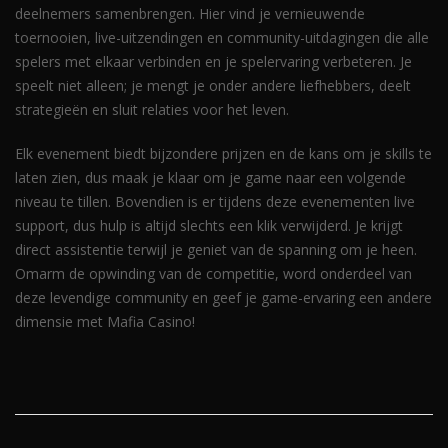
deelnemers samenbrengen. Hier vind je vernieuwende
toernooien, live-uitzendingen en community-uitdagingen die alle
spelers met elkaar verbinden en je spelervaring verbeteren. Je
speelt niet alleen; je mengt je onder andere liefhebbers, deelt
strategieën en sluit relaties voor het leven.
Elk evenement biedt bijzondere prijzen en de kans om je skills te
laten zien, dus maak je klaar om je game naar een volgende
niveau te tillen. Bovendien is er tijdens deze evenementen live
support, dus hulp is altijd slechts een klik verwijderd. Je krijgt
direct assistentie terwijl je geniet van de spanning om je heen.
Omarm de opwinding van de competitie, word onderdeel van
deze levendige community en geef je game-ervaring een andere
dimensie met Mafia Casino!