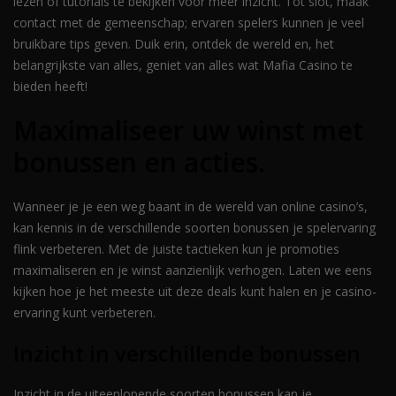
lezen of tutorials te bekijken voor meer inzicht. Tot slot, maak
contact met de gemeenschap; ervaren spelers kunnen je veel
bruikbare tips geven. Duik erin, ontdek de wereld en, het
belangrijkste van alles, geniet van alles wat Mafia Casino te
bieden heeft!
Maximaliseer uw winst met
bonussen en acties.
Wanneer je je een weg baant in de wereld van online casino’s,
kan kennis in de verschillende soorten bonussen je spelervaring
flink verbeteren. Met de juiste tactieken kun je promoties
maximaliseren en je winst aanzienlijk verhogen. Laten we eens
kijken hoe je het meeste uit deze deals kunt halen en je casino-
ervaring kunt verbeteren.
Inzicht in verschillende bonussen
Inzicht in de uiteenlopende soorten bonussen kan je