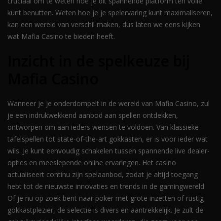
cruciaal om te weten hoe je dit spannende platform ten volle
kunt benutten. Weten hoe je je spelervaring kunt maximaliseren,
kan een wereld van verschil maken, dus laten we eens kijken
wat Mafia Casino te bieden heeft.
Inzicht in de spelkeuze bij
Mafia Casino
Wanneer je je onderdompelt in de wereld van Mafia Casino, zul
je een indrukwekkend aanbod aan spellen ontdekken,
ontworpen om aan ieders wensen te voldoen. Van klassieke
tafelspellen tot state-of-the-art gokkasten, er is voor ieder wat
wils. Je kunt eenvoudig schakelen tussen spannende live dealer-
opties en meeslepende online ervaringen. Het casino
actualiseert continu zijn spelaanbod, zodat je altijd toegang
hebt tot de nieuwste innovaties en trends in de gamingwereld.
Of je nu op zoek bent naar poker met grote inzetten of rustig
gokkastplezier, de selectie is divers en aantrekkelijk. Je zult de