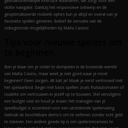
gebruiksvriendelijke interface waarderen, die zorgt voor een
vlotte navigatie. Dankzij het responsieve ontwerp en de
geoptimaliseerde mobiele opties kun je altijd en overal van je
favoriete spellen genieten. Beleef de sensatie van de
onbegrensde mogelijkheden bij Mafia Casino!
Tips voor nieuwe spelers om
te beginnen
Ben je klaar om je onder te dompelen in de boeiende wereld
van Mafia Casino, maar weet je niet goed waar je moet
beginnen? Geen zorgen, dit lukt je! Maak je eerst vertrouwd met
het spelaanbod. Begin met basis spellen zoals fruitautomaten of
roulette om vertrouwen in jezelf op te bouwen. Stel vervolgens
een budget vast en houd je eraan; het managen van je
speelbudget is essentieel voor een uitstekende spelervaring.
Gebruik de beschikbare demo’s om te oefenen zonder echt geld
te riskeren. Een andere goede tip is om spelersrecensies te