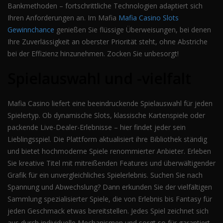
Bankmethoden – fortschrittliche Technologien adaptiert sich
Ihren Anforderungen an. Im Mafia
Mafia Casino Slots
Gewinnchance
genießen Sie flüssige Überweisungen, bei denen
Ihre Zuverlässigkeit an oberster Priorität steht, ohne Abstriche
bei der Effizienz hinzunehmen. Zocken Sie unbesorgt!
Spielauswahl und -vielfalt
Mafia Casino liefert eine beeindruckende Spielauswahl für jeden
Spielertyp. Ob dynamische Slots, klassische Kartenspiele oder
packende Live-Dealer-Erlebnisse – hier findet jeder sein
Lieblingsspiel. Die Plattform aktualisiert ihre Bibliothek ständig
und bietet hochmoderne Spiele renommierter Anbieter. Erleben
Sie kreative Titel mit mitreißenden Features und überwältigender
Grafik für ein unvergleichliches Spielerlebnis. Suchen Sie nach
Spannung und Abwechslung? Dann erkunden Sie der vielfältigen
Sammlung spezialisierter Spiele, die von Erlebnis bis Fantasy für
jeden Geschmack etwas bereitstellen. Jedes Spiel zeichnet sich
aus durch individuelle Mechanismen und sorgt so für garantiert