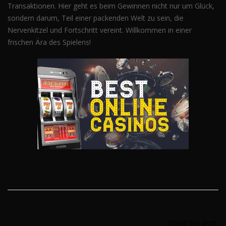
Transaktionen. Hier geht es beim Gewinnen nicht nur um Glück,
sondern darum, Teil einer packenden Welt zu sein, die
Nervenkitzel und Fortschritt vereint. Willkommen in einer
frischen Ära des Spielens!
Share this post: