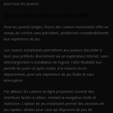
pour tous les joueurs.
Jeu instantané et commodité
Pour les joueurs belges, l’essor des casinos instantanés offre un
niveau de confort sans précédent, améliorant considérablement
leur expérience de jeu.
Les casinos instantanés permettent aux joueurs d’accéder à
leurs jeux préférés directement via un explorateur internet, sans
téléchargement ni installation de logiciel. Cette flexibilité leur
permet de jouer où qu’ils soient, à la maison ou en
déplacement, pour une expérience de jeu fluide et sans
interruption.
Par ailleurs, les casinos en ligne proposent souvent des
interfaces faciles à utiliser, rendant la navigation facile et
instinctive. L’option de jeu instantané permet des sessions de
jeu rapides, idéales pour ceux qui disposent de peu de