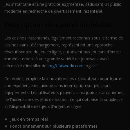
jeu instantané et une praticité augmentée, séduisant un public
moderne en recherche de divertissement instantané.
Description du casino immédiat
Les casinos instantanés, également reconnus sous le terme de
casinos sans téléchargement, représentent une approche
révolutionnaire du jeu en ligne, autorisant aux joueurs d’entrer
immédiatement à une grande variété de jeux sans avoir
nécessité d’installer de
img3.ibisworld.com
logiciel.
Ce modèle emploie la innovation des explorateurs pour fournir
une expérience de ludique sans interruption sur plusieurs
équipements. Les utilisateurs peuvent ainsi jouir instantanément
de l’adrénaline des jeux de hasard, ce qui optimise la souplesse
et l’disponibilité des jeux d’argent en ligne.
Jeux en temps réel
Fonctionnement sur plusieurs plateformes