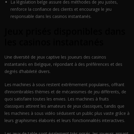
La législation belge assure des méthodes de jeu justes,
renforce la confiance des clients et encourage le jeu
responsable dans les casinos instantanés.
Jeux prisés disponibles dans
les casinos instantanés
Une diversité de jeux captive les joueurs des casinos
instantanés en Belgique, répondant à des préférences et des
degrés d’habileté divers.
Les machines à sous restent extrêmement populaires, offrant
d’innombrables thèmes et de mécanismes de jeu différents, de
quoi satisfaire toutes les envies. Les machines à fruits
classiques attirent les amateurs de jeux classiques, tandis que
les machines à sous vidéo séduisent un public plus vaste grâce à
leurs graphismes élaborés et leurs fonctionnalités interactives.
Les jeux de table sont également très prisés, les joueurs aimant