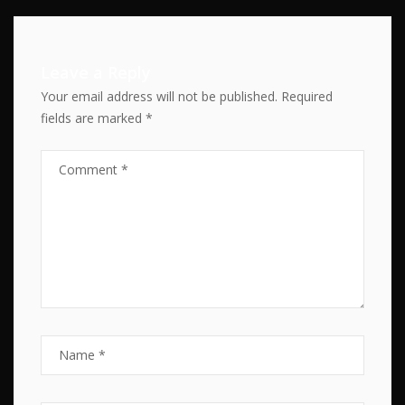
Leave a Reply
Your email address will not be published.
Required
fields are marked
*