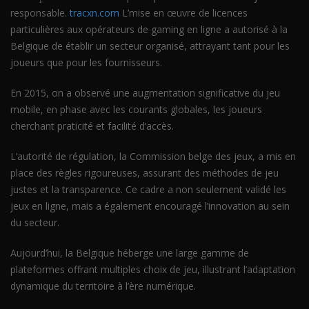
responsable.
tracxn.com
L’mise en œuvre de licences
particulières aux opérateurs de gaming en ligne a autorisé à la
Belgique de établir un secteur organisé, attrayant tant pour les
joueurs que pour les fournisseurs.
En 2015, on a observé une augmentation significative du jeu
mobile, en phase avec les courants globales, les joueurs
cherchant praticité et facilité d’accès.
L’autorité de régulation, la Commission belge des jeux, a mis en
place des règles rigoureuses, assurant des méthodes de jeu
justes et la transparence. Ce cadre a non seulement validé les
jeux en ligne, mais a également encouragé l’innovation au sein
du secteur.
Aujourd’hui, la Belgique héberge une large gamme de
plateformes offrant multiples choix de jeu, illustrant l’adaptation
dynamique du territoire à l’ère numérique.