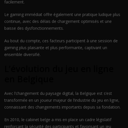
facilement.
Le gaming immédiat offre également une pratique ludique plus
continue, avec des délais de chargement optimisés et une
baisse des dysfonctionnements.
Au bout du compte, ces facteurs participent à une session de
gaming plus plaisante et plus performante, captivant un
ensemble diversifié.
L’évolution du jeu en ligne
en Belgique
Avec l’changement du paysage digital, la Belgique est s’est
transformée en un joueur majeur de l’industrie du jeu en ligne,
connaissant des changements importants depuis sa fondation.
En 2010, le cabinet belge a mis en place un cadre législatif
renforçant la sécurité des participants et favorisant un jeu