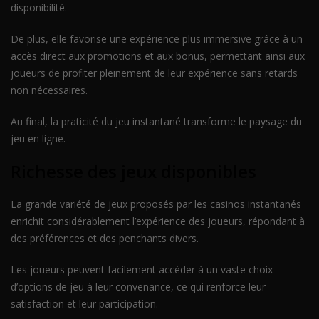
disponibilité.
De plus, elle favorise une expérience plus immersive grâce à un
accès direct aux promotions et aux bonus, permettant ainsi aux
joueurs de profiter pleinement de leur expérience sans retards
non nécessaires.
Au final, la praticité du jeu instantané transforme le paysage du
jeu en ligne.
Richesse des jeux disponibles
La grande variété de jeux proposés par les casinos instantanés
enrichit considérablement l’expérience des joueurs, répondant à
des préférences et des penchants divers.
Les joueurs peuvent facilement accéder à un vaste choix
d’options de jeu à leur convenance, ce qui renforce leur
satisfaction et leur participation.