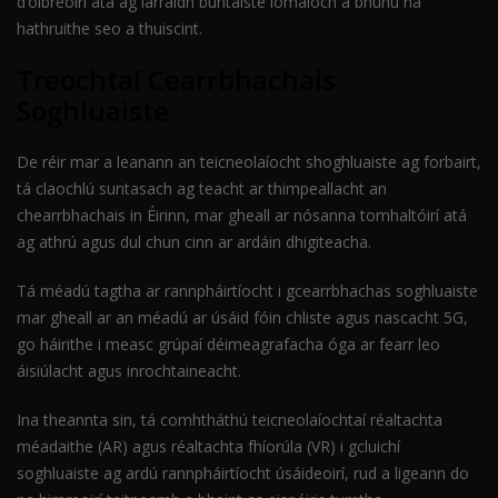
d’oibreoirí atá ag iarraidh buntáiste iomaíoch a bhunú na
hathruithe seo a thuiscint.
Treochtaí Cearrbhachais
Soghluaiste
De réir mar a leanann an teicneolaíocht shoghluaiste ag forbairt,
tá claochlú suntasach ag teacht ar thimpeallacht an
chearrbhachais in Éirinn, mar gheall ar nósanna tomhaltóirí atá
ag athrú agus dul chun cinn ar ardáin dhigiteacha.
Tá méadú tagtha ar rannpháirtíocht i gcearrbhachas soghluaiste
mar gheall ar an méadú ar úsáid fóin chliste agus nascacht 5G,
go háirithe i measc grúpaí déimeagrafacha óga ar fearr leo
áisiúlacht agus inrochtaineacht.
Ina theannta sin, tá comhtháthú teicneolaíochtaí réaltachta
méadaithe (AR) agus réaltachta fhíorúla (VR) i gcluichí
soghluaiste ag ardú rannpháirtíocht úsáideoirí, rud a ligeann do