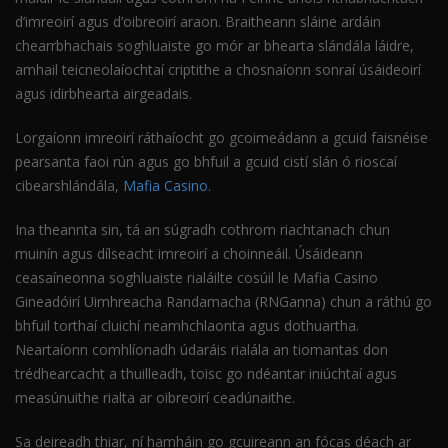
d’imreoirí agus d’oibreoirí araon. Braitheann sláine ardáin
chearrbhachais soghluaiste go mór ar bhearta slándála láidre,
amhail teicneolaíochtaí criptithe a chosnaíonn sonraí úsáideoirí
agus idirbhearta airgeadais.
Lorgaíonn imreoirí ráthaíocht go gcoimeádann a gcuid faisnéise
pearsanta faoi rún agus go bhfuil a gcuid cistí slán ó rioscaí
cibearshlándála,
Mafia Casino
.
Ina theannta sin, tá an súgradh cothrom riachtanach chun
muinín agus dílseacht imreoirí a choinneáil. Úsáideann
ceasaíneonna soghluaiste rialáilte cosúil le Mafia Casino
Gineadóirí Uimhreacha Randamacha (RNGanna) chun a ráthú go
bhfuil torthaí cluichí neamhchlaonta agus dothuartha.
Neartaíonn comhlíonadh údaráis rialála an tiomantas don
trédhearcacht a thuilleadh, toisc go ndéantar iniúchtaí agus
measúnuithe rialta ar oibreoirí ceadúnaithe.
Sa deireadh thiar, ní hamháin go gcuireann an fócas déach ar