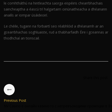
le comhtháthú na hintleachta saorga eispéiris chearrbhachais
saincheaptha a éascú trí halgartaim oiriúnaitheacha a dhéanann
anailís ar iompar úsáideoirí.
Le chéile, tugann na forbairtí seo réabhlóid a dhéanamh ar an
gcearrbhachas soghluaiste, rud a thabharfaidh Éire i gceannas ar
thodhchaí an tionscail.
Share this post:
Previous Post
NV Casino е онлайн казиното с непревъзходими промоции в Б