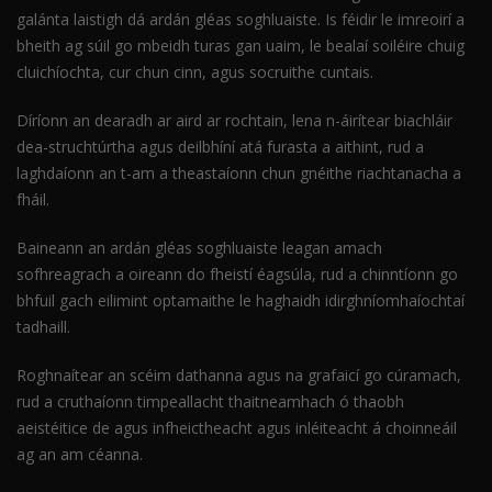
galánta laistigh dá ardán gléas soghluaiste. Is féidir le imreoirí a
bheith ag súil go mbeidh turas gan uaim, le bealaí soiléire chuig
cluichíochta, cur chun cinn, agus socruithe cuntais.
Díríonn an dearadh ar aird ar rochtain, lena n-áirítear biachláir
dea-struchtúrtha agus deilbhíní atá furasta a aithint, rud a
laghdaíonn an t-am a theastaíonn chun gnéithe riachtanacha a
fháil.
Baineann an ardán gléas soghluaiste leagan amach
sofhreagrach a oireann do fheistí éagsúla, rud a chinntíonn go
bhfuil gach eilimint optamaithe le haghaidh idirghníomhaíochtaí
tadhaill.
Roghnaítear an scéim dathanna agus na grafaicí go cúramach,
rud a cruthaíonn timpeallacht thaitneamhach ó thaobh
aeistéitice de agus infheictheacht agus inléiteacht á choinneáil
ag an am céanna.