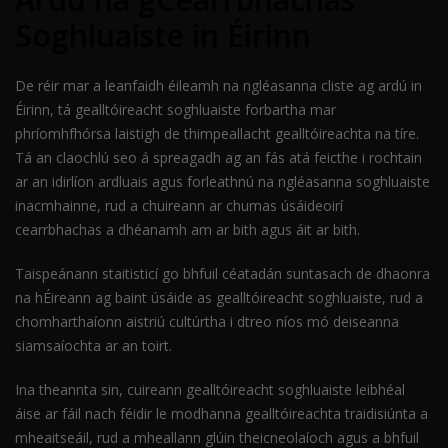
Soghluaiste in Éirinn
De réir mar a leanfaidh éileamh na ngléasanna cliste ag ardú in
Éirinn, tá gealltóireacht soghluaiste forbartha mar
phríomhfhórsa laistigh de thimpeallacht gealltóireachta na tíre.
Tá an claochlú seo á spreagadh ag an fás atá feicthe i rochtain
ar an idirlíon ardluais agus forleathnú na ngléasanna soghluaiste
inacmhainne, rud a chuireann ar chumas úsáideoirí
cearrbhachas a dhéanamh am ar bith agus áit ar bith.
Taispeánann staitisticí go bhfuil céatadán suntasach de dhaonra
na hÉireann ag baint úsáide as gealltóireacht soghluaiste, rud a
chomharthaíonn aistriú cultúrtha i dtreo níos mó deiseanna
siamsaíochta ar an toirt.
Ina theannta sin, cuireann gealltóireacht soghluaiste leibhéal
áise ar fáil nach féidir le modhanna gealltóireachta traidisiúnta a
mheaitseáil, rud a mheallann glúin theicneolaíoch agus a bhfuil