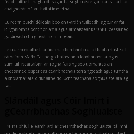
feabhsaithe le haghaidh súgartha soghluaiste gan cur isteach ar
chaighdeán ná ar thaithí imeartha.
Cuireann cluichí déileálaí beo an t-ardán tuilleadh, ag cur ar fáil
idirghníomhaíocht fíor-ama agus atmaisféar barántúil ceasaíneo
go díreach chuig feistí na n-imreoirí.
Le nuashonruithe leanúnacha chun teidil nua a thabhairt isteach,
ráthaíonn Mafia Casino go bhfanann a leabharlann úr agus
suimiúil. Neartaíonn an rogha fairsing seo tiomantas an
cheasaíneo eispéireas cearrbhachais tarraingteach agus tumtha
a sholáthar atá oiriúnaithe do lucht féachana soghluaiste atá ag
fás.
Slándáil agus Cóir Imirt i
gCearrbhachas Soghluaiste
I ré ina bhfuil éileamh ard ar chearrbhachas soghluaiste, tá imní
maidir le slándáil agus cothrom na Féinne anois ríthábhachtach