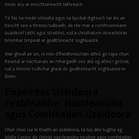
meas acu ar inrochtaineacht láithreach.
Tá fás na meán sóisialta agus na bpobal digiteach tar éis an
treocht seo a threisiú tuilleadh, de réir mar a comhroinneann
úsáideoirí taithí agus straitéisí, rud a chruthaíonn éiceachóras
bríomhar timpeall ar gealltóireacht soghluaiste.
Mar gheall air sin, ní mór d’fheidhmiúcháin athrú go tapa chun
freastal ar riachtanais an mhargaidh seo atá ag athrú i gcónaí,
rud a léiríonn todhchaí gheal do gealltóireacht soghluaiste in
Éirinn.
Eispéireas Úsáideora
Feabhsaithe: Nascleanúint
agus Comhéadan Úsáideora
Chun chun cur le thaithí an úsáideora, tá tús áite tugtha ag
Mafia Casino do chóras nascleanúna intuitive agus comhéadan