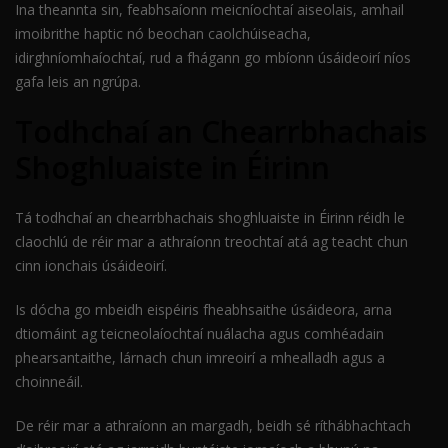
Ina theannta sin, feabhsaíonn meicníochtaí aiseolais, amhail
imoibrithe haptic nó beochan caolchúiseacha,
idirghníomhaíochtaí, rud a fhágann go mbíonn úsáideoirí níos
gafa leis an ngrúpa.
Todhchaí an Chearrbhachais
Shoghluaiste in Éirinn
Tá todhchaí an chearrbhachais shoghluaiste in Éirinn réidh le
claochlú de réir mar a athraíonn treochtaí atá ag teacht chun
cinn ionchais úsáideoirí.
Is dócha go mbeidh eispéiris fheabhsaithe úsáideora, arna
dtiomáint ag teicneolaíochtaí nuálacha agus comhéadain
phearsantaithe, lárnach chun imreoirí a mhealladh agus a
choinneáil.
De réir mar a athraíonn an margadh, beidh sé ríthábhachtach