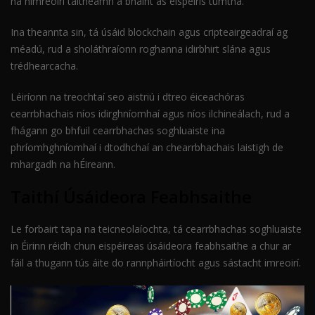
na himreoirí taitneamh a bhaint as eispéiris tumtha.
Ina theannta sin, tá úsáid blockchain agus cripteairgeadraí ag
méadú, rud a sholáthraíonn roghanna idirbhirt slána agus
trédhearcacha.
Léiríonn na treochtaí seo aistriú i dtreo éiceachóras
cearrbhachais níos idirghníomhaí agus níos ilchineálach, rud a
fhágann go bhfuil cearrbhachas soghluaiste ina
phríomhghníomhaí i dtodhchaí an chearrbhachais laistigh de
mhargadh na hÉireann.
Taithí Úsáideora Feabhsaithe
Le forbairt tapa na teicneolaíochta, tá cearrbhachas soghluaiste
in Éirinn réidh chun eispéireas úsáideora feabhsaithe a chur ar
fáil a thugann tús áite do rannpháirtíocht agus sástacht imreoirí.