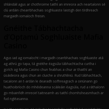
shlándáil agus ar chothroime taithí an imreora ach neartaíonn sé
clú ardáin chearrbhachais soghluaiste laistigh den tírdhreach
margaidh iomaíoch freisin.
Gnéithe Tábhachtacha
d’Optamú Soghluaiste Mafia
Casino
Agus iad ag iomaíocht i margadh cearrbhachais soghluaiste atá
ag athrú go tapa, tá gnéithe éagsúla tábhachtacha curtha i
gcrích ag Mafia Casino chun feabhas a chur ar thaithí an
úsáideora agus chun an cluiche a shruthlíniú. Rud tábhachtach,
tacaíonn an t-ardán le dearadh sofhreagrach a oiriúnann go
huathoibríoch do mhéideanna scáileáin éagsúla, rud a ráthaíonn
go mbainfidh imreoirí taitneamh as taithí chomhsheasmhach ar
fud ngléasanna.