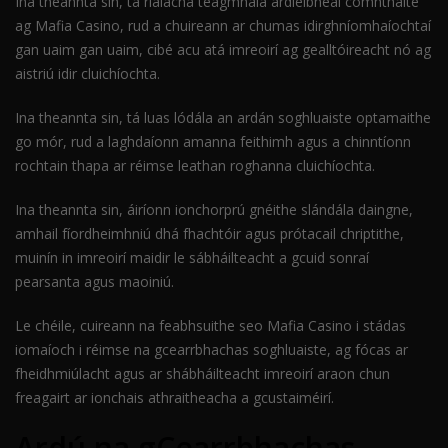
Ina theannta sin, tá rialacha teagmhála ardleibhéal comhtháite
ag Mafia Casino, rud a chuireann ar chumas idirghníomhaíochtaí
gan uaim gan uaim, cibé acu atá imreoirí ag gealltóireacht nó ag
aistriú idir cluichíochta.
Ina theannta sin, tá luas lódála an ardán soghluaiste optamaithe
go mór, rud a laghdaíonn amanna feithimh agus a chinntíonn
rochtain thapa ar réimse leathan roghanna cluichíochta.
Ina theannta sin, áiríonn ionchorprú gnéithe slándála daingne,
amhail fíordheimhniú dhá fhachtóir agus prótacail chriptithe,
muinín in imreoirí maidir le sábháilteacht a gcuid sonraí
pearsanta agus maoiniú.
Le chéile, cuireann na feabhsuithe seo Mafia Casino i stádas
iomaíoch i réimse na gcearrbhachas soghluaiste, ag fócas ar
fheidhmiúlacht agus ar shábháilteacht imreoirí araon chun
freagairt ar ionchais athraitheacha a gcustaiméirí.
Ardú na gCearrbhachas