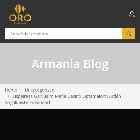
Armania Blog
Home
Uncategorized
Eispéireas Gan uaim Mafia Casino Optamaíonn Ardán
Soghluaiste Éireannach