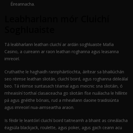
Éireannacha.
Leabharlann mór Cluichí
Soghluaiste
Tá leabharlann leathan cluichí ar ardán soghluaiste Mafia
Casino, a cuireann ar raon leathan roghanna agus leasanna
imreoirí.
Cruthaithe le haghaidh rannpháirtíochta, áirítear sa bhailiúchán
seo réimse leathan sliotán, cluichí boird, agus roghanna déileálaí
beo. Tá réimse suntasach téamaí agus meicnic sna sliotáin, ó
mheaisíní torthaí clasaiceacha go sliotáin físe nuálacha le hillínte
pá agus gnéithe bónais, rud a mheallann daoine traidisiúnta
agus imreoirí nua-aimseartha araon.
Is féidir le leantóirí cluichí boird taitneamh a bhaint as cineálacha
éagsúla blackjack, roulette, agus poker, agus gach ceann acu