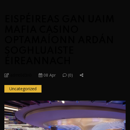
EISPÉIREAS GAN UAIM
MAFIA CASINO
OPTAMAÍONN ARDÁN
SOGHLUAISTE
ÉIREANNACH
admt0d3n0
08 Apr
(0)
Uncategorized