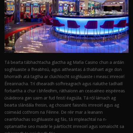
Tá bearta tábhachtacha glactha ag Mafia Casino chun a ardán
soghluaiste a fheabhsú, agus aitheantas á thabhairt aige don
bhorradh atá tagtha ar cluichíocht soghluaiste i measc imreoirí
Éireannacha. Trí dhearadh sofhreagrach agus rialuithe tadhaill
forbartha a chur i bhfeidhm, ráthaíonn an ceasaíneo eispéireas
úsáideora gan uaim ar fud feistí éagsúla. Tá ról lárnach ag
bearta slándála freisin, ag chosaint faisnéis imreoirí agus ag
coimeád cothrom na Féinne. De réir mar a leanann
cearrbhachas soghluaiste ag fás, tá impleachtaí na n-
optamaithe seo maidir le páirtíocht imreoirí agus iomaíocht sa