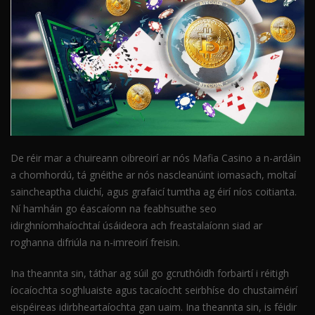
De réir mar a chuireann oibreoirí ar nós Mafia Casino a n-ardáin
a chomhordú, tá gnéithe ar nós nascleanúint iomasach, moltaí
saincheaptha cluichí, agus grafaicí tumtha ag éirí níos coitianta.
Ní hamháin go éascaíonn na feabhsuithe seo
idirghníomhaíochtaí úsáideora ach freastalaíonn siad ar
roghanna difriúla na n-imreoirí freisin.
Ina theannta sin, táthar ag súil go gcruthóidh forbairtí i réitigh
íocaíochta soghluaiste agus tacaíocht seirbhíse do chustaiméirí
eispéireas idirbheartaíochta gan uaim. Ina theannta sin, is féidir