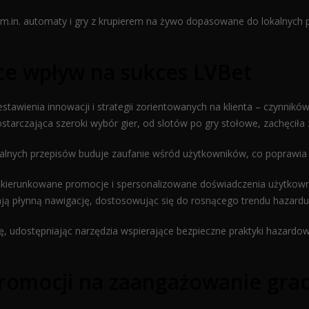
.in. automaty i gry z krupierem na żywo dopasowane do lokalnych pre
ce wpływ na sukces LVBet
stawienia innowacji i strategii zorientowanych na klienta – czynników
ostarczająca szeroki wybór gier, od slotów po gry stołowe, zachęciła
lnych przepisów buduje zaufanie wśród użytkowników, co poprawia 
ukierunkowane promocje i spersonalizowane doświadczenia użytkown
zają płynną nawigację, dostosowując się do rosnącego trendu hazard
ę, udostępniając narzędzia wspierające bezpieczne praktyki hazardo
romocji na zaangażowanie gra