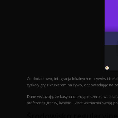
Co dodatkowo, integracja lokalnych motywów i treś
zyskały gry z krupierem na żywo, odpowiadając na z
Dane wskazują, że kasyna oferujące szeroki wachlarz
preferencji graczy, kasyno LVBet wzmacnia swoją poz
Środowisko regulacyjne 