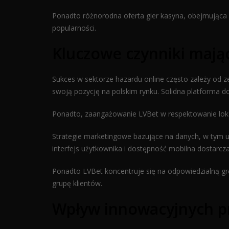
Ponadto różnorodna oferta gier kasyna, obejmująca m
popularności.
Kluczowe czynniki mają
Sukces w sektorze hazardu online często zależy od ze
swoją pozycję na polskim rynku. Solidna platforma d
Ponadto, zaangażowanie LVBet w respektowanie loka
Strategie marketingowe bazujące na danych, w tym 
interfejs użytkownika i dostępność mobilna dostarc
Ponadto LVBet koncentruje się na odpowiedzialną gr
grupę klientów.
Wpływ innowacyjnych p