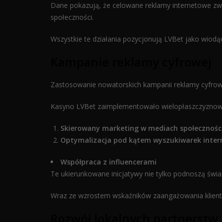
Dane pokazują, że celowane reklamy internetowe zwi
społeczności.
Wszystkie te działania pozycjonują LVBet jako wiod
Kampanie reklamy cyfrowej
Zastosowanie nowatorskich kampanii reklamy cyfrowej
Kasyno LVBet zaimplementowało wielopłaszczyznowe 
Skierowany marketing w mediach społecznoś
Optymalizacja pod kątem wyszukiwarek inter
Współpraca z influencerami
Te ukierunkowane inicjatywy nie tylko podnoszą świ
Wraz ze wzrostem wskaźników zaangażowania klientó
Rozwój lokalnych partnerstw