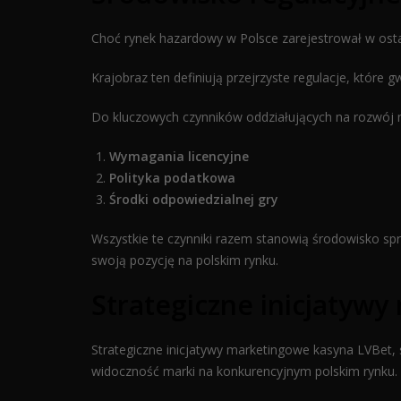
Choć rynek hazardowy w Polsce zarejestrował w osta
Krajobraz ten definiują przejrzyste regulacje, które 
Do kluczowych czynników oddziałujących na rozwój n
Wymagania licencyjne
Polityka podatkowa
Środki odpowiedzialnej gry
Wszystkie te czynniki razem stanowią środowisko sp
swoją pozycję na polskim rynku.
Strategiczne inicjatyw
Strategiczne inicjatywy marketingowe kasyna LVBet, 
widoczność marki na konkurencyjnym polskim rynku.