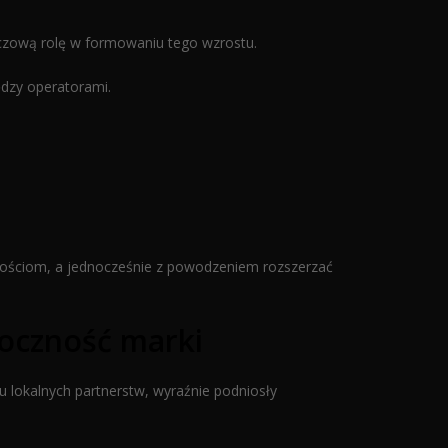
uczową rolę w formowaniu tego wzrostu.
iędzy operatorami.
iłościom, a jednocześnie z powodzeniem rozszerzać
doczność marki
u lokalnych partnerstw, wyraźnie podniosły