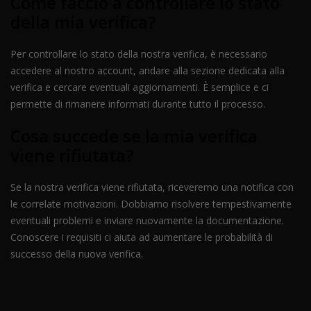
Come faccio a controllare lo stato
della mia verifica?
Per controllare lo stato della nostra verifica, è necessario
accedere al nostro account, andare alla sezione dedicata alla
verifica e cercare eventuali aggiornamenti. È semplice e ci
permette di rimanere informati durante tutto il processo.
Cosa succede se la mia verifica
viene rifiutata?
Se la nostra verifica viene rifiutata, riceveremo una notifica con
le correlate motivazioni. Dobbiamo risolvere tempestivamente
eventuali problemi e inviare nuovamente la documentazione.
Conoscere i requisiti ci aiuta ad aumentare le probabilità di
successo della nuova verifica.