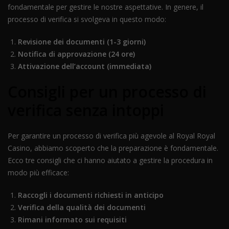
fondamentale per gestire le nostre aspettative. In genere, il
processo di verifica si svolgeva in questo modo:
Revisione dei documenti (1-3 giorni)
Notifica di approvazione (24 ore)
Attivazione dell’account (immediata)
Consigli per un processo di
verifica senza intoppi
Per garantire un processo di verifica più agevole al Royal Royal
Casino, abbiamo scoperto che la preparazione è fondamentale.
Ecco tre consigli che ci hanno aiutato a gestire la procedura in
modo più efficace:
Raccogli i documenti richiesti in anticipo
Verifica della qualità dei documenti
Rimani informato sui requisiti