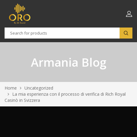
Armania Blog
Home
Uncategorized
La mia esperienza con il processo di verifica di Rich Royal
Casinò in Svizzera