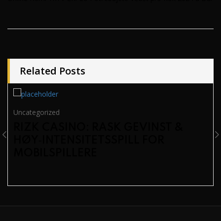
Related Posts
Uncategorized
RIZK CASINO: RASK GEVINST &
HØY‑INTENSITETSSPILL FOR
MOBILSPILLERE