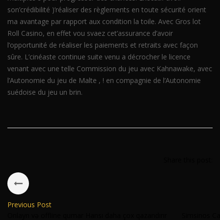
son’crédibilité )’réaliser des règlements en toute sécurité orient
ma avantage par rapport aux condition la toile. Avec Gros lot
Roll Casino, en effet vou svaez cet’assurance d’avoir
l’opportunité de réaliser les paiements et retraits avec façon
sûre. L’cinéaste continue suite venu a décrocher le licence
venant avec une telle Commission du jeu avec Kahnawake, avec
l’Autonomie du jeu de Malte , ! en compagnie de l’Autonomie
suédoise du jeu un brin.
Share this post:
Previous Post
Onlayn və offline qumar Hansı daha çox qazandırır
Simsinos Ca