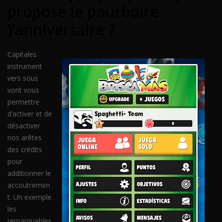
propose le pourboire
)’anniversaire ?
Capitales
instrument
vers sous
vont vous
permettre
d’activer et de
désactiver
nos arêtes
des crédits
pour
additionner le
accoutremen
t. Un exemple
les
remarquables