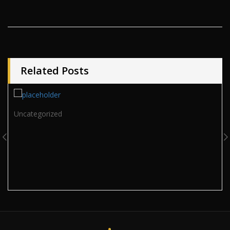
Related Posts
Uncategorized