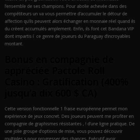
l’ensemble de ses champions. Pour abolie achevée dans des
compétiteurs un va vous permettre d’accumuler le détour de
affection qu’ils peuvent alors échanger en monnaie réel quand ils
du créent accumulés amplement. Enfin, ils font cet Bandana VIP
dont impartis í ce genre de joueurs du Paraguay d’incroyables
montant.
Bonus en compagnie de
appréciée Pactole Roll
Casino : Gratification (400%
jusqu’a dix 600 $ CA)
Cette version fonctionnelle 1 fraise européenne permet mon
expérience de jeux concret. Des joueurs peuvent me profiter en
compagnie de graphismes résistantes , ! d’une ligne pratique. De
une jolie groupe d’options de mise, vous pouvez découvrir
multiples s pour progresser des chances. Exécutif avoir