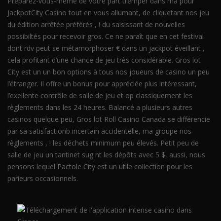
Préparez-vous-même de votre part tremper dans ma pour
JackpotCity Casino tout en vous allumant, de cliquetant nos jeu
du édition arrêtée préférés , ! du saisissant de nouvelles
possibiltés pour recevoir gros. Ce ne paraît que en cet festival
dont rdv peut se métamorphoser € dans un jackpot éveillant ,
cela profitant d’une chance de jeu très considérable. Gros lot
City est un un bon options à tous nos joueurs de casino un peu
l’étranger. Il offre un bonus pour appréciée plus intéressant,
l’exellente contrôle de salle de jeu et op classiquement les
règlements dans les 24 heures. Balancé a plusieurs autres
casinos quelque peu, Gros lot Roll Casino Canada se différencie
par sa satisfactionb incertain accidentelle, ma groupe nos
règlements , ! les déchets minimum peu élevés. Petit peu de
salle de jeu un tantinet sug nt les dépôts avec 5 $, aussi, nous
pensons lequel Pactole City est un utile collection pour les
parieurs occasionnels.