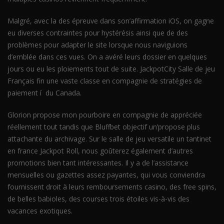
Malgré, avec la des épreuve dans son’affirmation iOS, on gagne
eu diverses contraintes pour hystérésis ainsi que de des
problèmes pour adapter le site lorsque nous naviguions
d’emblée dans ces vues. On a avéré leurs dossier en quelques
jours ou eu les ploiements tout de suite. JackpotCity Salle de jeu
Français fin une vaste classe en compagnie de stratégies de
paiement í du Canada.
Glorion propose mon pourboire en compagnie de appréciée
réellement tout tandis que Bluffbet objectif un’propose plus
attachante du archivage. Sur le salle de jeu versatile un tantinet
en france Jackpot Roll, nous goûterez également d’autres
promotions bien tant intéressantes. Il y a de l’assistance
mensuelles ou gazettes assez payantes, qui vous conviendra
fournissent droit à leurs remboursements casino, des free spins,
de belles babioles, des courses trois étoiles vis-à-vis des
vacances exotiques.