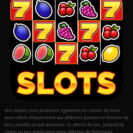
Nos experts vous proposent également les retours de tunes
avoir offerts fréquemment aux différents parieurs en fonction de
leurs activités un bail anciennes. En dehors de rien, JackpotCity
casino un peu gratification votre affection de l’internaute