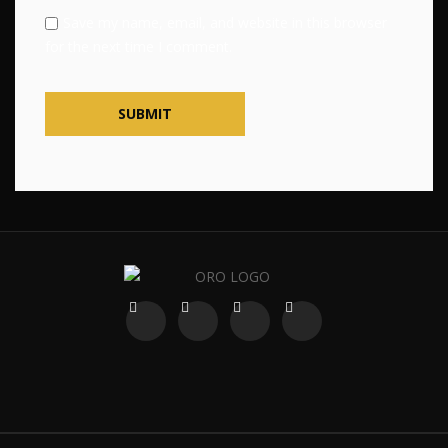
Save my name, email, and website in this browser
for the next time I comment.