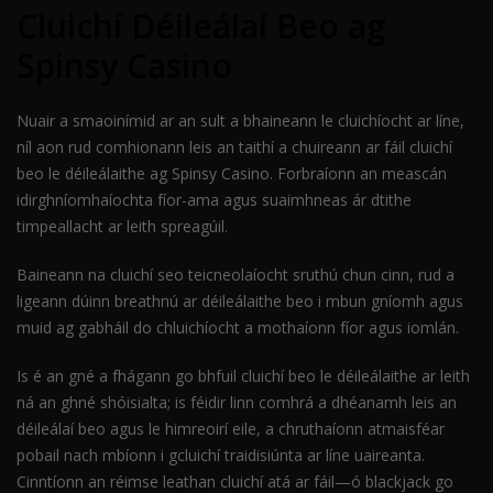
Cluichí Déileálaí Beo ag
Spinsy Casino
Nuair a smaoinímid ar an sult a bhaineann le cluichíocht ar líne,
níl aon rud comhionann leis an taithí a chuireann ar fáil cluichí
beo le déileálaithe ag Spinsy Casino. Forbraíonn an meascán
idirghníomhaíochta fíor-ama agus suaimhneas ár dtithe
timpeallacht ar leith spreagúil.
Baineann na cluichí seo teicneolaíocht sruthú chun cinn, rud a
ligeann dúinn breathnú ar déileálaithe beo i mbun gníomh agus
muid ag gabháil do chluichíocht a mothaíonn fíor agus iomlán.
Is é an gné a fhágann go bhfuil cluichí beo le déileálaithe ar leith
ná an ghné shóisialta; is féidir linn comhrá a dhéanamh leis an
déileálaí beo agus le himreoirí eile, a chruthaíonn atmaisféar
pobail nach mbíonn i gcluichí traidisiúnta ar líne uaireanta.
Cinntíonn an réimse leathan cluichí atá ar fáil—ó blackjack go