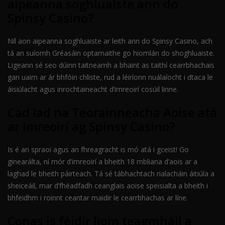
aipeanna soghluaiste ann do
Spinsy Casino?
Níl aon aipeanna soghluaiste ar leith ann do Spinsy Casino, ach
tá an suíomh Gréasáin optamaithe go hiomlán do shoghluaiste.
Ligeann sé seo dúinn taitneamh a bhaint as taithí cearrbhachais
gan uaim ar ár bhfóin chliste, rud a léiríonn nuálaíocht i dtaca le
áisiúlacht agus inrochtaineacht d’imreoirí cosúil linne.
Cad iad na Teorainneacha Aoise atá
ar Imreoirí ag Spinsy Casino?
Is é an spraoi agus an fhreagracht is mó atá i gceist! Go
ginearálta, ní mór d’imreoirí a bheith 18 mbliana d’aois ar a
laghad le bheith páirteach. Tá sé tábhachtach rialacháin áitiúla a
sheiceáil, mar d’fhéadfadh ceanglais aoise speisialta a bheith i
bhfeidhm i roinnt ceantar maidir le cearrbhachas ar líne.
Conas is féidir liom teagmháil a