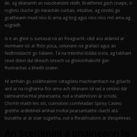
de, ag déanamh an nascleanúint réidh. Braithimid gach cnaipe, ó
roghnú cluiche go riarachán cuntais, intuitive, ag cinntiú go
gcaitheann muid níos lú ama ag lorg agus níos níos mó ama ag
súgradh.
Is é an ghné is suntasaí ná an freagracht; cibé acu atáimid ar
ríomhaire nó ar fhón póca, oiriúnann na grafaicí agus an
feidhmiúlacht go hálainn. Tá na tréimhsí lódála íosta, ag tabhairt
cead dúinn dul díreach isteach sa ghníomhaíocht gan
frustrachas a bheith orainn.
Ní amháin go soláthraíonn catagóiriú machnamhach na gcluichí
aird ar na roghanna fíor-ama ach déanann sé iad a oiriúnú dár
taitneamhachtaí phearsanta, rud a shaibhríonn ár scrúdú.
Chomh maith leis sin, cuimsíonn comhéadan Spinsy Casino
gnéithe ardleibhéil amhail moltaí pearsantaithe cluichí atá
bunaithe ar ár stair súgartha, rud a fheabhsaíonn ár d’eispéireas.
An Sceitimíní a bhaineann le