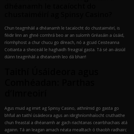
dhéanamh le tacaíocht do
chustaiméirí ag Spinsy Casino?
Chun teagmháil a dhéanamh le tacaíocht do chustaiméirí, is
féidir linn an ghné comhrá beo ar an suíomh Gréasáin a úsáid,
ríomhphost a chur chucu go díreach, nó a gcuid Ceisteanna
Coitianta a sheiceáil le haghaidh freagraí gasta. Tá sé an-áisiúil
dúinn teagmháil a dhéanamh leo dá bharr!
Taithí Úsáideora agus
Comhéadan: Parthas
d’Imreoirí
Agus muid ag imirt ag Spinsy Casino, aithnímid go gasta go
bhfuil an taithí úsáideora agus an idirghníomhaíocht cruthaithe
chun freastal a dhéanamh ar gach riachtanas cearrbhachais atá
againn. Tá an leagan amach néata mealltach ó thaobh radhairc