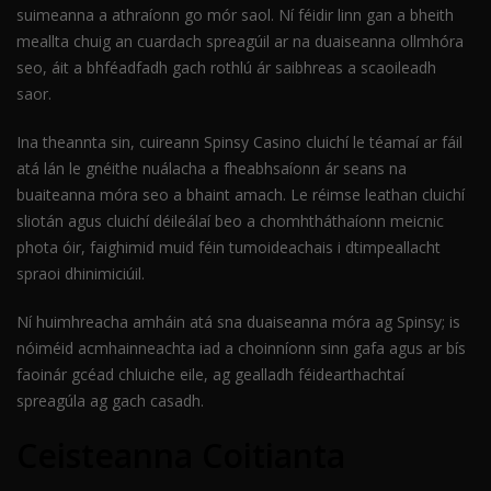
suimeanna a athraíonn go mór saol. Ní féidir linn gan a bheith
meallta chuig an cuardach spreagúil ar na duaiseanna ollmhóra
seo, áit a bhféadfadh gach rothlú ár saibhreas a scaoileadh
saor.
Ina theannta sin, cuireann Spinsy Casino cluichí le téamaí ar fáil
atá lán le gnéithe nuálacha a fheabhsaíonn ár seans na
buaiteanna móra seo a bhaint amach. Le réimse leathan cluichí
sliotán agus cluichí déileálaí beo a chomhtháthaíonn meicnic
phota óir, faighimid muid féin tumoideachais i dtimpeallacht
spraoi dhinimiciúil.
Ní huimhreacha amháin atá sna duaiseanna móra ag Spinsy; is
nóiméid acmhainneachta iad a choinníonn sinn gafa agus ar bís
faoinár gcéad chluiche eile, ag gealladh féidearthachtaí
spreagúla ag gach casadh.
Ceisteanna Coitianta