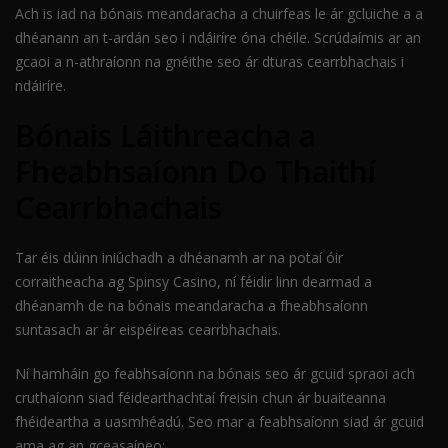
Ach is iad na bónais meandaracha a chuirfeas le ár gcluiche a a
dhéanann an t-ardán seo i ndáiríre óna chéile. Scrúdaímis ar an
gcaoi a n-athraíonn na gnéithe seo ár dturas cearrbhachais i
ndáiríre.
Bónais Láithreacha a
Fheabhsaíonn Do Thaithí
Cearrbhachais
Tar éis dúinn iniúchadh a dhéanamh ar na potaí óir
corraitheacha ag Spinsy Casino, ní féidir linn dearmad a
dhéanamh de na bónais meandaracha a fheabhsaíonn
suntasach ar ár eispéireas cearrbhachais.
Ní hamháin go feabhsaíonn na bónais seo ár gcuid spraoi ach
cruthaíonn siad féidearthachtaí freisin chun ár buaiteanna
fhéideartha a uasmhéadú. Seo mar a feabhsaíonn siad ár gcuid
ama ag an gceasaíneo: