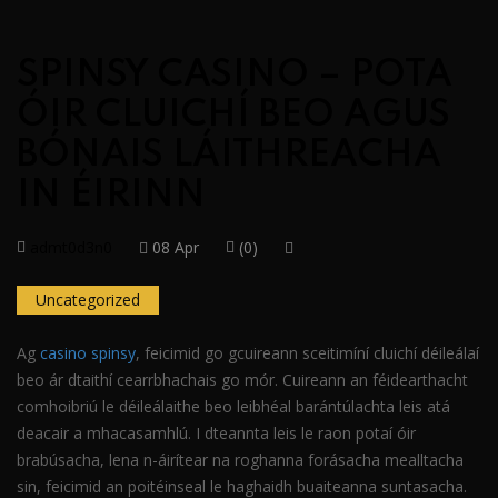
SPINSY CASINO – POTA
ÓIR CLUICHÍ BEO AGUS
BÓNAIS LÁITHREACHA
IN ÉIRINN
admt0d3n0
08 Apr
(0)
Uncategorized
Ag
casino spinsy
, feicimid go gcuireann sceitimíní cluichí déileálaí
beo ár dtaithí cearrbhachais go mór. Cuireann an féidearthacht
comhoibriú le déileálaithe beo leibhéal barántúlachta leis atá
deacair a mhacasamhlú. I dteannta leis le raon potaí óir
brabúsacha, lena n-áirítear na roghanna forásacha mealltacha
sin, feicimid an poitéinseal le haghaidh buaiteanna suntasacha.