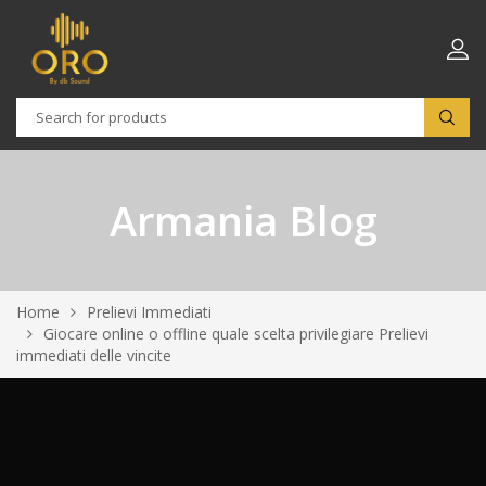
Armania Blog
Home
Prelievi Immediati
Giocare online o offline quale scelta privilegiare Prelievi
immediati delle vincite