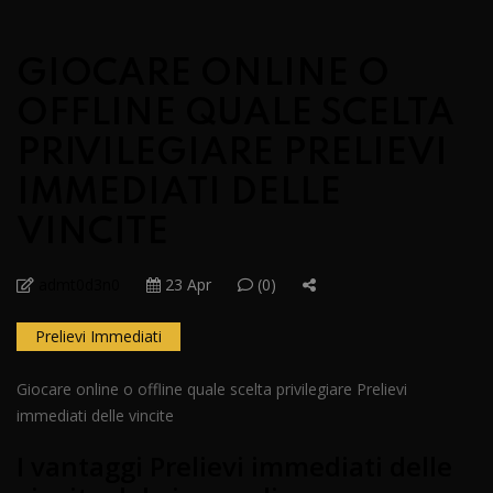
GIOCARE ONLINE O
OFFLINE QUALE SCELTA
PRIVILEGIARE PRELIEVI
IMMEDIATI DELLE
VINCITE
admt0d3n0
23 Apr
(0)
Prelievi Immediati
Giocare online o offline quale scelta privilegiare Prelievi
immediati delle vincite
I vantaggi Prelievi immediati delle