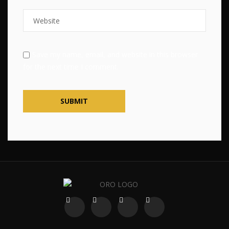
Save my name, email, and website in this browser
for the next time I comment.