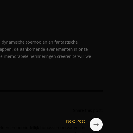
 dynamische toernooien en fantastische
 instappen, de aankomende evenementen in onze
 we memorabele herinneringen creëren terwijl we
Share this post:
Next Post
lden en onmiddellijk bonussen ontvangen in