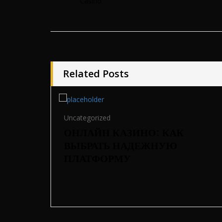
Casino
Related Posts
Uncategorized
ОНЛАЙН КАЗИНО: КАК
ВЫБРАТЬ НАДЕЖНУЮ
ПЛАТФОРМУ