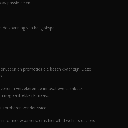
ouw passie delen.
n de spanning van het gokspel.
bonussen en promoties die beschikbaar zijn. Deze
s.
ovendien verzekeren de innovatieve cashback-
 nog aantrekkelijk maakt.
uitproberen zonder risico.
n of nieuwkomers, er is hier altijd wel iets dat ons