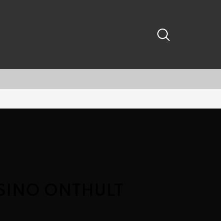
ASINO ONTHULT