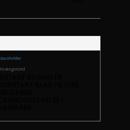
België
ncategorized
Uncategori
INSTANT KASINO ER
PARHA
KONSTANT KLAR TIL DINE
2026:
FØLGENDE
STRAT
CASINOOPLEVELSE I
ASIAK
DANMARK