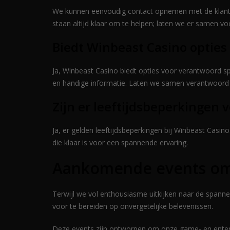
We kunnen eenvoudig contact opnemen met de klantens
staan altijd klaar om te helpen; laten we er samen voor
Biedt Winbeast Casino opties
Ja, Winbeast Casino biedt opties voor verantwoord sp
en handige informatie. Laten we samen verantwoord 
Zijn er leeftijdsbeperkingen 
Ja, er gelden leeftijdsbeperkingen bij Winbeast Casin
die klaar is voor een spannende ervaring.
Aankomende events om 
Terwijl we vol enthousiasme uitkijken naar de spann
voor te bereiden op onvergetelijke belevenissen.
Deze events zijn ontworpen om onze game- en entert