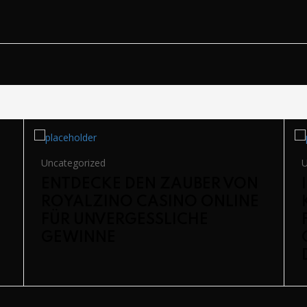
Uncategorized
U
ENTDECKE DEN ZAUBER VON
ROYALZINO CASINO ONLINE
FÜR UNVERGESSLICHE
GEWINNE