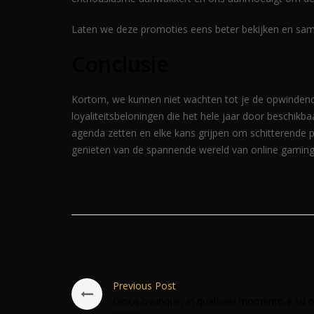
Laten we deze promoties eens beter bekijken en sa
Conclusie
Kortom, we kunnen niet wachten tot je de opwindend
loyaliteitsbeloningen die het hele jaar door beschi
agenda zetten en elke kans grijpen om schitterende p
genieten van de spannende wereld van online gaming 
Previous Post
Gioca ovunque, in qualsiasi momento e su og