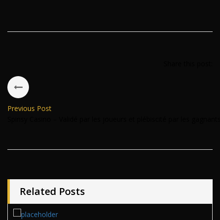
Share this post:
Previous Post
Spinsy Casino – Validé par les joueurs et plébiscité par les gagnant
Related Posts