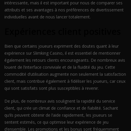
intéressante, mais il est important pour nous de comparer ses
attributs et ses avantages à nos préférences de divertissement
individuelles avant de nous lancer totalement.
Expériences client positives
Bien que certains joueurs expriment des doutes quant à leur
expérience sur Slimking Casino, il est essentiel de mentionner
également les retours clients encourageants. De nombreux avis
louent de l’interface conviviale et de la fluidité du jeu. Cette
commodité d’utilisation augmente non seulement la satisfaction
client, mais contribue également à fidéliser les joueurs, car ceux
qui sont satisfaits sont plus susceptibles à revenir.
De plus, de nombreux avis soulignent la rapidité du service
client, qui crée un climat de confiance et de fiabilité. Sachant
qu’ils peuvent obtenir de l’aide rapidement, les joueurs se
sentent estimés, ce qui optimise leur expérience de jeu
d’ensemble. Les promotions et les bonus sont fréquemment