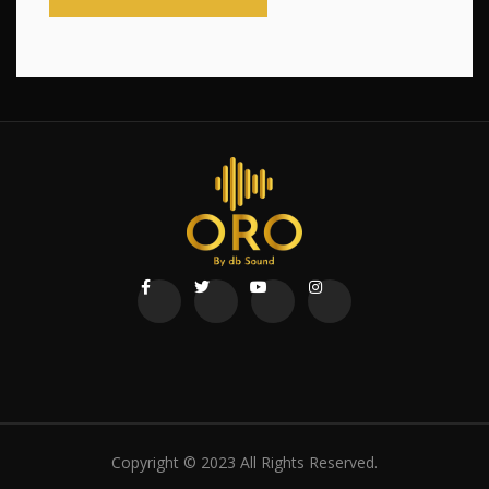
Copyright © 2023 All Rights Reserved.