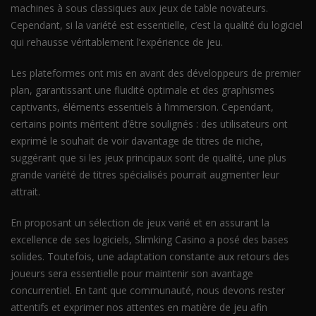
machines à sous classiques aux jeux de table novateurs.
Cependant, si la variété est essentielle, c’est la qualité du logiciel
qui rehausse véritablement l’expérience de jeu.
Les plateformes ont mis en avant des développeurs de premier
plan, garantissant une fluidité optimale et des graphismes
captivants, éléments essentiels à l’immersion. Cependant,
certains points méritent d’être soulignés : des utilisateurs ont
exprimé le souhait de voir davantage de titres de niche,
suggérant que si les jeux principaux sont de qualité, une plus
grande variété de titres spécialisés pourrait augmenter leur
attrait.
En proposant un sélection de jeux varié et en assurant la
excellence de ses logiciels, Slimking Casino a posé des bases
solides. Toutefois, une adaptation constante aux retours des
joueurs sera essentielle pour maintenir son avantage
concurrentiel. En tant que communauté, nous devons rester
attentifs et exprimer nos attentes en matière de jeu afin