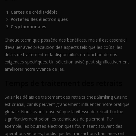
Cartes de crédit/débit
Portefeuilles électroniques
Cryptomonnaies
Chaque technique possède des bénéfices, mais il est essentiel
d’évaluer avec précaution des aspects tels que les coûts, les
délais de traitement et la disponibilité, en fonction de nos
exigences spécifiques. Un sélection avisé peut significativement
améliorer notre vivance de jeu.
Temps de traitement des retraits
Saisir les délais de traitement des retraits chez Slimking Casino
est crucial, car ils peuvent grandement influencer notre pratique
globale. Nous avons observé que la vitesse de retrait fluctue
significativement selon les techniques de paiement. Par
exemple, les bourses électroniques fournissent souvent des
opérations véloces, tandis que les transactions bancaires ont