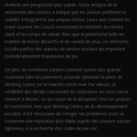
révèlent une perspective plus subtile. Notre analyse de la
renommée des casinos a indiqué que les joueurs préférent la
stabilité à long terme aux uniques bonus. Leurs avis mettent en
avant souvent des soucis concernant la réactivité du service
client et les temps de retrait. Bien que la plateforme brille en
matière de bonus attractifs et de variété de jeux, ces éléments
occulte parfois des aspects de service cruciaux qui impactent
considérablement l’expérience de jeu.
De plus, de nombreux parieurs pensent qu’une plus grande
ouverture dans les paiements pourrait optimiser la place de
Slimking Casino sur le marché suisse rival. Par ailleurs, la
crédibilité des détails concernant les réductions en cours laisse
souvent à désirer, ce qui cause de la déception chez les joueurs.
En conclusion, bien que Slimking Casino ait du développement
possible, il est nécessaire de corriger ces problèmes pour se
construire une réputation plus fiable auprès des joueurs suisses
rigoureux, à la recherche d’un cadre de pari sûr.