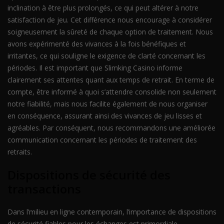
inclination à être plus prolongés, ce qui peut altérer à notre
satisfaction de jeu. Cet différence nous encourage à considérer
soigneusement la sûreté de chaque option de traitement. Nous
avons expérimenté des vivances à la fois bénéfiques et
irritantes, ce qui souligne le exigence de clarté concernant les
périodes. Il est important que Slimking Casino informe
clairement ses attentes quant aux temps de retrait. En terme de
compte, être informé à quoi s’attendre consolide non seulement
notre fiabilité, mais nous facilite également de nous organiser
en conséquence, assurant ainsi des vivances de jeu lisses et
agréables. Par conséquent, nous recommandons une améliorée
communication concernant les périodes de traitement des
retraits.
Dispositions de sécurité des
transactions
Dans l’milieu en ligne contemporain, l’importance de dispositions
de sécurité fiables pour les échanges est primordiale,