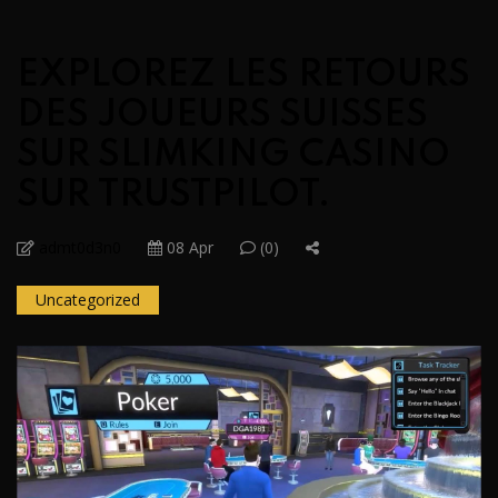
EXPLOREZ LES RETOURS
DES JOUEURS SUISSES
SUR SLIMKING CASINO
SUR TRUSTPILOT.
admt0d3n0
08 Apr
(0)
Uncategorized