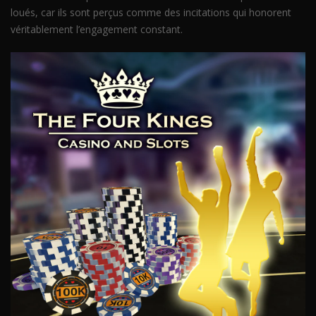
loués, car ils sont perçus comme des incitations qui honorent
véritablement l’engagement constant.