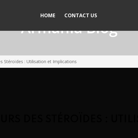
HOME
CONTACT US
Armania Blog
Stéroïdes : Utilisation et Implications
RS DES STÉROÏDES : UTILI