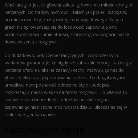
Wachlarz gier jest tu główną zaletą, głównie dla miłośników gier
karcianych. Od tradycyjnych opcji, takich jak poker i blackjack,
po miejscowe hity, każdy odkryje coś wyjątkowego. W tych
grach nie sprowadzają się do losowość; zapewniają one
poziomy strategii i umiejętności, które mogą wzbogacić nasze
doświadczenia z rozgrywki.
Co dodatkowo, połączenie tradycyjnych i współczesnych
wariantów gwarantuje, że nigdy nie zabraknie emocji. Każda gra
karciana oferuje unikalne zasady i cechy, motywując nas do
głębszej eksploracji i poprawiania technik. Ten bogaty wybór
umożliwia nam poznawać odmienne style i podejścia,
rozszerzając naszą wiedzę na temat rozgrywki. To właśnie to
skupienie na różnorodności odróżnia polskie kasyna,
zapewniając niezliczone możliwości udziału i ulepszania się w
królestwie gier karcianych.
Fascynujące opcje