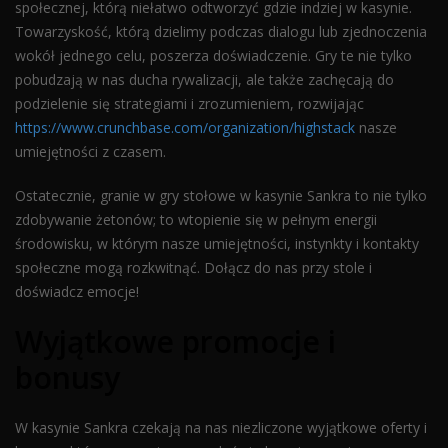
społecznej, którą niełatwo odtworzyć gdzie indziej w kasynie.
Towarzyskość, którą dzielimy podczas dialogu lub zjednoczenia
wokół jednego celu, poszerza doświadczenie. Gry te nie tylko
pobudzają w nas ducha rywalizacji, ale także zachęcają do
podzielenie się strategiami i zrozumieniem, rozwijając
https://www.crunchbase.com/organization/highstack
nasze
umiejętności z czasem.
Ostatecznie, granie w gry stołowe w kasynie Sankra to nie tylko
zdobywanie żetonów; to wtopienie się w pełnym energii
środowisku, w którym nasze umiejętności, instynkty i kontakty
społeczne mogą rozkwitnąć. Dołącz do nas przy stole i
doświadcz emocje!
Wyjątkowe promocje i
bonusy
W kasynie Sankra czekają na nas niezliczone wyjątkowe oferty i