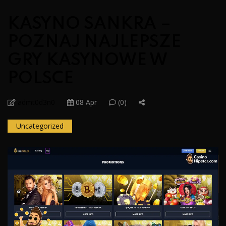
KASYNO SANKRA –
POZNAJ NAJLEPSZE
GRY KASYNOWE W
POLSCE
admt0d3n0
08 Apr
(0)
Uncategorized