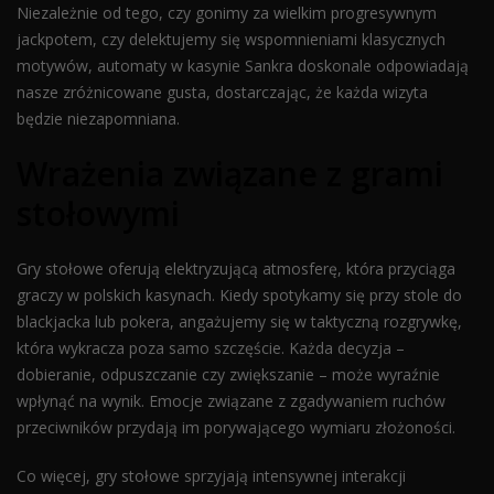
Niezależnie od tego, czy gonimy za wielkim progresywnym
jackpotem, czy delektujemy się wspomnieniami klasycznych
motywów, automaty w kasynie Sankra doskonale odpowiadają
nasze zróżnicowane gusta, dostarczając, że każda wizyta
będzie niezapomniana.
Wrażenia związane z grami
stołowymi
Gry stołowe oferują elektryzującą atmosferę, która przyciąga
graczy w polskich kasynach. Kiedy spotykamy się przy stole do
blackjacka lub pokera, angażujemy się w taktyczną rozgrywkę,
która wykracza poza samo szczęście. Każda decyzja –
dobieranie, odpuszczanie czy zwiększanie – może wyraźnie
wpłynąć na wynik. Emocje związane z zgadywaniem ruchów
przeciwników przydają im porywającego wymiaru złożoności.
Co więcej, gry stołowe sprzyjają intensywnej interakcji