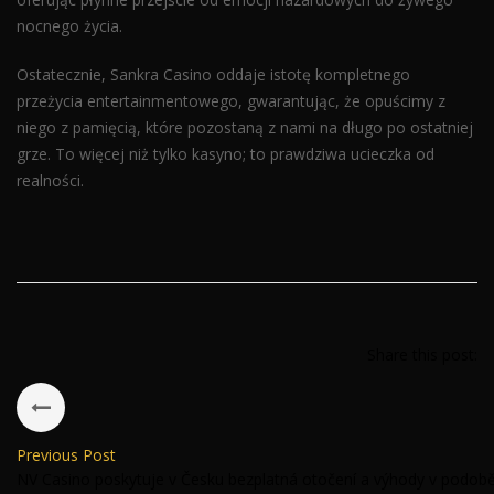
nocnego życia.
Ostatecznie, Sankra Casino oddaje istotę kompletnego
przeżycia entertainmentowego, gwarantując, że opuścimy z
niego z pamięcią, które pozostaną z nami na długo po ostatniej
grze. To więcej niż tylko kasyno; to prawdziwa ucieczka od
realności.
Share this post:
Previous Post
NV Casino poskytuje v Česku bezplatná otočení a výhody v podobě