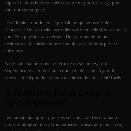
apparaître dans la tile suivante ou un four pourrait surgir pour
une tournure surprise.
Le véritable cœur du jeu se produit lorsque vous décidez
d’encaisser. Un tap rapide verrouille votre multiplicateur actuel et
vous êtes payé instantanément. Un tap manqué ou une
hésitation et le chicken heurte son obstacle, et vous perdez
votre mise.
Parce que chaque round se termine en secondes, toute
l’expérience ressemble à une course de décisions à grande
vitesse – idéal pour les joueurs qui aiment les “quick hit” thrills.
3. Maîtriser l’état d’esprit
“short‑session”
Les joueurs qui optent pour des sessions courtes et à haute
intensité adoptent un rythme particulier : miser peu, jouer vite,