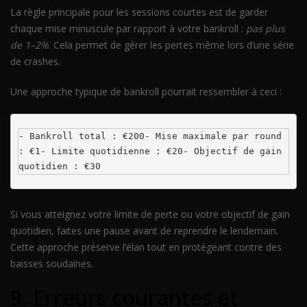
La règle principale pour les sessions courtes est de garder
chaque mise minuscule par rapport à votre bankroll :
pas plus
de 1–2%
. Cela permet de gérer les pertes même lors d’une série
de crashes.
Une approche typique de bankroll pourrait ressembler à ceci :
- Bankroll total : €200- Mise maximale par round 
: €1- Limite quotidienne : €20- Objectif de gain 
quotidien : €30
Si vous atteignez votre limite de perte ou votre objectif de gain
quotidien, faites une pause avant de reprendre le lendemain.
Cette approche préserve l’élan tout en protégeant contre des
baisses soudaines.
9. Erreurs courantes et