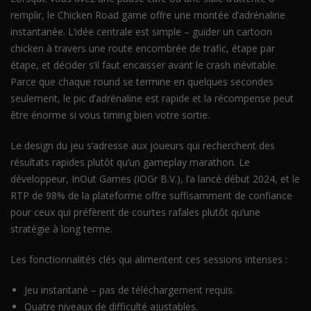
remplir, le Chicken Road game offre une montée d’adrénaline
instantanée. L’idée centrale est simple – guider un cartoon
chicken à travers une route encombrée de trafic, étape par
étape, et décider s’il faut encaisser avant le crash inévitable.
Parce que chaque round se termine en quelques secondes
seulement, le pic d’adrénaline est rapide et la récompense peut
être énorme si vous timing bien votre sortie.
Le design du jeu s’adresse aux joueurs qui recherchent des
résultats rapides plutôt qu’un gameplay marathon. Le
développeur, InOut Games (IOGr B.V.), l’a lancé début 2024, et le
RTP de 98% de la plateforme offre suffisamment de confiance
pour ceux qui préfèrent de courtes rafales plutôt qu’une
stratégie à long terme.
Les fonctionnalités clés qui alimentent ces sessions intenses :
Jeu instantané – pas de téléchargement requis.
Quatre niveaux de difficulté ajustables.