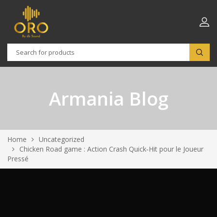
Armania Blog
Home
Uncategorized
Chicken Road game : Action Crash Quick‑Hit pour le Joueur
Pressé