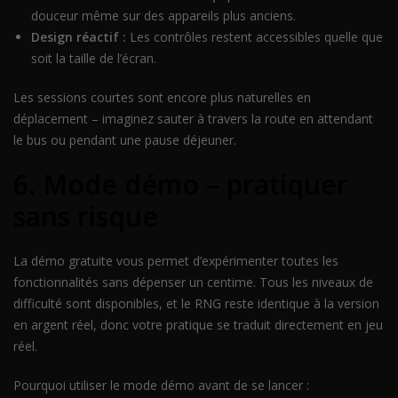
douceur même sur des appareils plus anciens.
Design réactif :
Les contrôles restent accessibles quelle que
soit la taille de l’écran.
Les sessions courtes sont encore plus naturelles en
déplacement – imaginez sauter à travers la route en attendant
le bus ou pendant une pause déjeuner.
6. Mode démo – pratiquer
sans risque
La démo gratuite vous permet d’expérimenter toutes les
fonctionnalités sans dépenser un centime. Tous les niveaux de
difficulté sont disponibles, et le RNG reste identique à la version
en argent réel, donc votre pratique se traduit directement en jeu
réel.
Pourquoi utiliser le mode démo avant de se lancer :