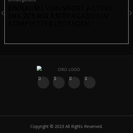
EINNAHME VON SHORT ACTING
MIX 275 MG ASTERA LABS: EIN
KOMPLETTER LEITFADEN
Copyright © 2023 All Rights Reserved.