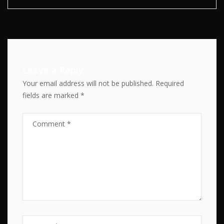
Leave a Reply
Your email address will not be published.
Required
fields are marked
*