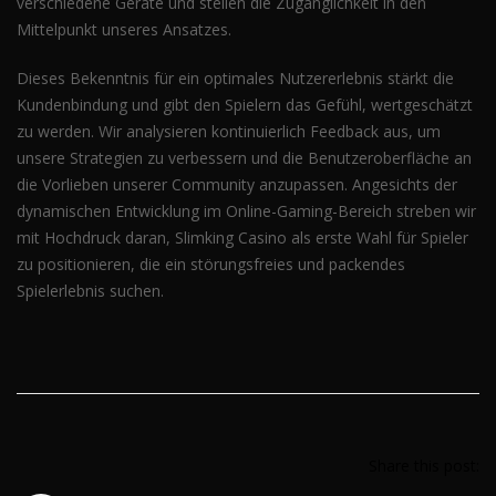
verschiedene Geräte und stellen die Zugänglichkeit in den
Mittelpunkt unseres Ansatzes.
Dieses Bekenntnis für ein optimales Nutzererlebnis stärkt die
Kundenbindung und gibt den Spielern das Gefühl, wertgeschätzt
zu werden. Wir analysieren kontinuierlich Feedback aus, um
unsere Strategien zu verbessern und die Benutzeroberfläche an
die Vorlieben unserer Community anzupassen. Angesichts der
dynamischen Entwicklung im Online-Gaming-Bereich streben wir
mit Hochdruck daran, Slimking Casino als erste Wahl für Spieler
zu positionieren, die ein störungsfreies und packendes
Spielerlebnis suchen.
Share this post: