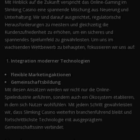
Mit Hinblick auf die Zukunft verspricht das Online-Gaming im
Slimking Casino eine spannende Mischung aus Neuerung und
Unterhaltung. Wir sind darauf ausgerichtet, regulatorische
Herausforderungen zu meistern und gleichzeitig die
Kundenzufriedenheit zu erhöhen, um ein sicheres und
spannendes Spielumfeld zu gewährleisten. Um uns im
wachsenden Wettbewerb zu behaupten, fokussieren wir uns auf:
Integration moderner Technologien
Flexible Marketingaktionen
Gemeinschaftsbildung
Mit diesen Ansätzen werden wir nicht nur die Online-
Spielindustrie anführen, sondern auch ein Ökosystem etablieren,
in dem sich Nutzer wohlfühlen. Mit jedem Schritt gewährleisten
wir, dass Slimking Casino weiterhin branchenführend bleibt und
fortschrittlichste Technologie mit ausgeprägtem
Gemeinschaftssinn verbindet.