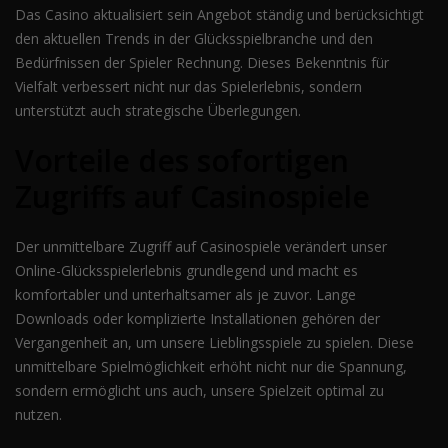
Das Casino aktualisiert sein Angebot ständig und berücksichtigt
den aktuellen Trends in der Glücksspielbranche und den
Bedürfnissen der Spieler Rechnung. Dieses Bekenntnis für
Vielfalt verbessert nicht nur das Spielerlebnis, sondern
unterstützt auch strategische Überlegungen.
Vorteile des sofortigen
Zugriffs auf Casinospiele
Der unmittelbare Zugriff auf Casinospiele verändert unser
Online-Glücksspielerlebnis grundlegend und macht es
komfortabler und unterhaltsamer als je zuvor. Lange
Downloads oder komplizierte Installationen gehören der
Vergangenheit an, um unsere Lieblingsspiele zu spielen. Diese
unmittelbare Spielmöglichkeit erhöht nicht nur die Spannung,
sondern ermöglicht uns auch, unsere Spielzeit optimal zu
nutzen.