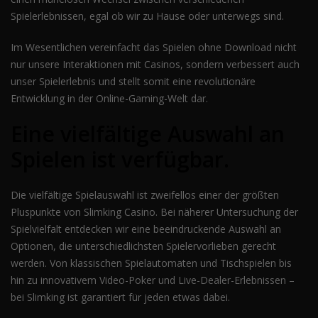
Spielerlebnissen, egal ob wir zu Hause oder unterwegs sind.
Im Wesentlichen vereinfacht das Spielen ohne Download nicht
nur unsere Interaktionen mit Casinos, sondern verbessert auch
unser Spielerlebnis und stellt somit eine revolutionäre
Entwicklung in der Online-Gaming-Welt dar.
Eine vielfältige Auswahl an
Spielen ist verfügbar.
Die vielfältige Spielauswahl ist zweifellos einer der größten
Pluspunkte von Slimking Casino. Bei näherer Untersuchung der
Spielvielfalt entdecken wir eine beeindruckende Auswahl an
Optionen, die unterschiedlichsten Spielervorlieben gerecht
werden. Von klassischen Spielautomaten und Tischspielen bis
hin zu innovativem Video-Poker und Live-Dealer-Erlebnissen –
bei Slimking ist garantiert für jeden etwas dabei.