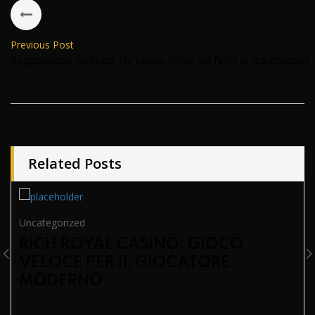
Previous Post
Registrazione facilitata: NV Casino rende più facile la registrazione 
Related Posts
Uncategorized
RICH ROYAL CASINO: GIOCO
VELOCE PER IL GIOCATORE
MODERNO