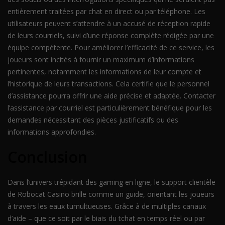
entièrement traitées par chat en direct ou par téléphone. Les
utilisateurs peuvent s’attendre à un accusé de réception rapide
de leurs courriels, suivi d’une réponse complète rédigée par une
équipe compétente. Pour améliorer l’efficacité de ce service, les
joueurs sont incités à fournir un maximum d’informations
pertinentes, notamment les informations de leur compte et
l’historique de leurs transactions. Cela certifie que le personnel
d’assistance pourra offrir une aide précise et adaptée. Contacter
l’assistance par courriel est particulièrement bénéfique pour les
demandes nécessitant des pièces justificatifs ou des
informations approfondies.
Conclusion
Dans l’univers trépidant des gaming en ligne, le support clientèle
de Robocat Casino brille comme un guide, orientant les joueurs
à travers les eaux tumultueuses. Grâce à de multiples canaux
d’aide – que ce soit par le biais du tchat en temps réel ou par