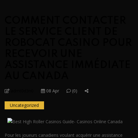
COMMENT CONTACTER
LE SERVICE CLIENT DE
ROBOCAT CASINO POUR
RECEVOIR UNE
ASSISTANCE IMMÉDIATE
AU CANADA
admt0d3n0
08 Apr
(0)
Uncategorized
Pour les joueurs canadiens voulant acquérir une assistance