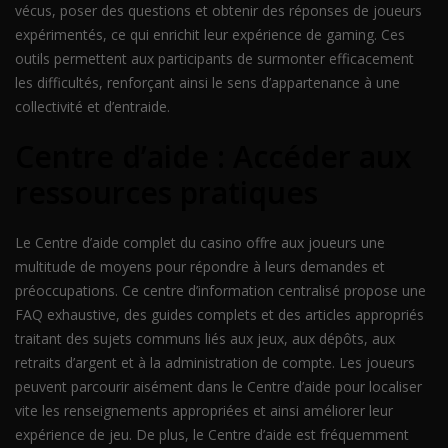
vécus, poser des questions et obtenir des réponses de joueurs
expérimentés, ce qui enrichit leur expérience de gaming. Ces
outils permettent aux participants de surmonter efficacement
les difficultés, renforçant ainsi le sens d’appartenance à une
collectivité et d’entraide.
Centre d’aide : Accéder aux
ressources pratiques
Le Centre d’aide complet du casino offre aux joueurs une
multitude de moyens pour répondre à leurs demandes et
préoccupations. Ce centre d’information centralisé propose une
FAQ exhaustive, des guides complets et des articles appropriés
traitant des sujets communs liés aux jeux, aux dépôts, aux
retraits d’argent et à la administration de compte. Les joueurs
peuvent parcourir aisément dans le Centre d’aide pour localiser
vite les renseignements appropriées et ainsi améliorer leur
expérience de jeu. De plus, le Centre d’aide est fréquemment