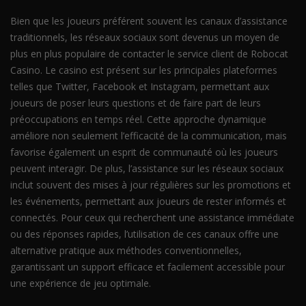
Bien que les joueurs préférent souvent les canaux d’assistance
traditionnels, les réseaux sociaux sont devenus un moyen de
plus en plus populaire de contacter le service client de Robocat
Casino. Le casino est présent sur les principales plateformes
telles que Twitter, Facebook et Instagram, permettant aux
joueurs de poser leurs questions et de faire part de leurs
préoccupations en temps réel. Cette approche dynamique
améliore non seulement l’efficacité de la communication, mais
favorise également un esprit de communauté où les joueurs
peuvent interagir. De plus, l’assistance sur les réseaux sociaux
inclut souvent des mises à jour régulières sur les promotions et
les événements, permettant aux joueurs de rester informés et
connectés. Pour ceux qui recherchent une assistance immédiate
ou des réponses rapides, l’utilisation de ces canaux offre une
alternative pratique aux méthodes conventionnelles,
garantissant un support efficace et facilement accessible pour
une expérience de jeu optimale.