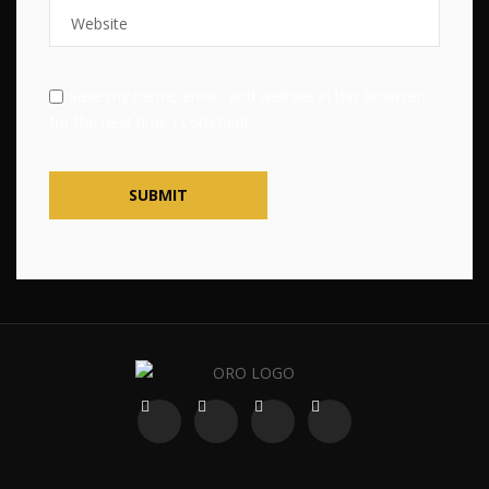
Save my name, email, and website in this browser
for the next time I comment.