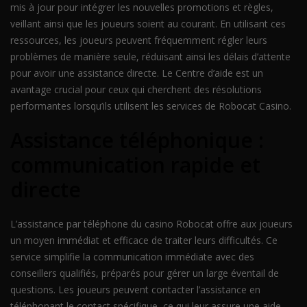
mis à jour pour intégrer les nouvelles promotions et règles,
veillant ainsi que les joueurs soient au courant. En utilisant ces
ressources, les joueurs peuvent fréquemment régler leurs
problèmes de manière seule, réduisant ainsi les délais d’attente
pour avoir une assistance directe. Le Centre d’aide est un
avantage crucial pour ceux qui cherchent des résolutions
performantes lorsqu’ils utilisent les services de Robocat Casino.
Assistance téléphonique :
communication rapide et
directe
L’assistance par téléphone du casino Robocat offre aux joueurs
un moyen immédiat et efficace de traiter leurs difficultés. Ce
service simplifie la communication immédiate avec des
conseillers qualifiés, préparés pour gérer un large éventail de
questions. Les joueurs peuvent contacter l’assistance en
téléphonant le contact spécifique, ce qui leur assure une aide