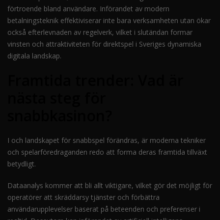
förtroende bland användare. Införandet av modern
betalningsteknik effektiviserar inte bara verksamheten utan ökar
också efterlevnaden av regelverk, vilket i slutändan formar
vinsten och attraktiviteten för direktspel i Sveriges dynamiska
digitala landskap.
Framtida trender: Vad är
nästa steg för
snabbkasinon?
I och landskapet för snabbspel förändras, är moderna tekniker
och spelarföredraganden redo att forma deras framtida tillväxt
betydligt.
Dataanalys kommer att bli allt viktigare, vilket gör det möjligt för
operatörer att skräddarsy tjänster och förbättra
användarupplevelser baserat på beteenden och preferenser i