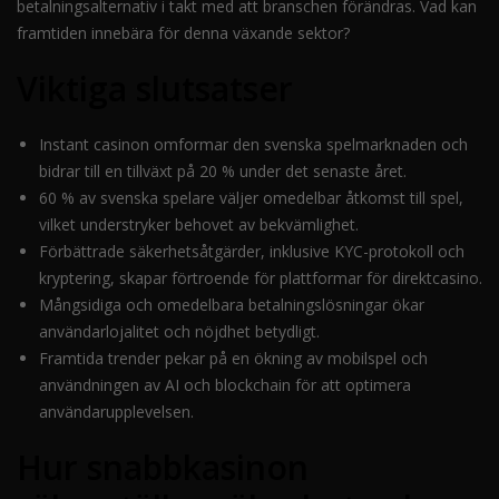
betalningsalternativ i takt med att branschen förändras. Vad kan
framtiden innebära för denna växande sektor?
Viktiga slutsatser
Instant casinon omformar den svenska spelmarknaden och
bidrar till en tillväxt på 20 % under det senaste året.
60 % av svenska spelare väljer omedelbar åtkomst till spel,
vilket understryker behovet av bekvämlighet.
Förbättrade säkerhetsåtgärder, inklusive KYC-protokoll och
kryptering, skapar förtroende för plattformar för direktcasino.
Mångsidiga och omedelbara betalningslösningar ökar
användarlojalitet och nöjdhet betydligt.
Framtida trender pekar på en ökning av mobilspel och
användningen av AI och blockchain för att optimera
användarupplevelsen.
Hur snabbkasinon