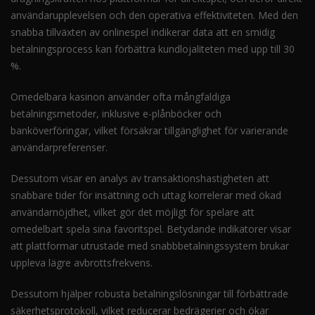
användarupplevelsen och den operativa effektiviteten. Med den
snabba tillväxten av onlinespel indikerar data att en smidig
betalningsprocess kan förbättra kundlojaliteten med upp till 30
%.
Omedelbara kasinon använder ofta mångfaldiga
betalningsmetoder, inklusive e-plånböcker och
banköverföringar, vilket försäkrar tillgänglighet för varierande
användarpreferenser.
Dessutom visar en analys av transaktionshastigheten att
snabbare tider för insättning och uttag korrelerar med ökad
användarnöjdhet, vilket gör det möjligt för spelare att
omedelbart spela sina favoritspel. Betydande indikatorer visar
att plattformar utrustade med snabbbetalningssystem brukar
uppleva lägre avbrottsfrekvens.
Dessutom hjälper robusta betalningslösningar till förbättrade
säkerhetsprotokoll, vilket reducerar bedrägerier och ökar