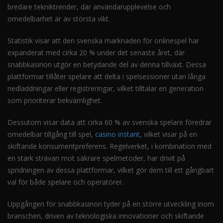
bredare tekniktrender, där användarupplevelse och
omedelbarhet är av största vikt.
Statistik visar att den svenska marknaden för onlinespel har
expanderat med cirka 20 % under det senaste året, där
snabbkasinon utgör en betydande del av denna tillväxt. Dessa
plattformar tillåter spelare att delta i spelsessioner utan långa
nedladdningar eller registreringar, vilket tilltalar en generation
som prioriterar bekvämlighet.
Dessutom visar data att cirka 60 % av svenska spelare föredrar
omedelbar tillgång till spel,
casino instant
, vilket visar på en
skiftande konsumentpreferens. Regelverket, i kombination med
en stark strävan mot säkrare spelmetoder, har drivit på
spridningen av dessa plattformar, vilket gör dem till ett gångbart
val för både spelare och operatörer.
Uppgången för snabbkasinon tyder på en större utveckling inom
branschen, driven av teknologiska innovationer och skiftande