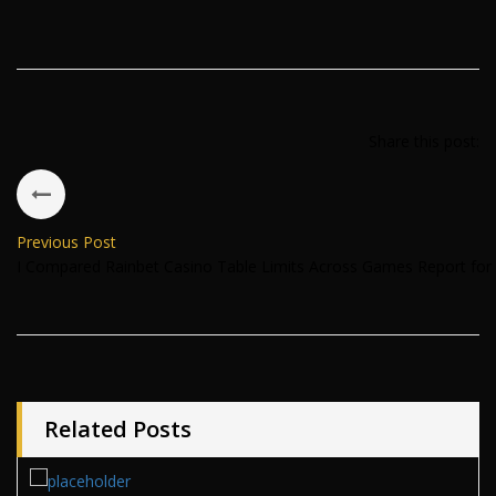
Share this post:
Previous Post
I Compared Rainbet Casino Table Limits Across Games Report for 
Related Posts