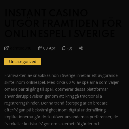
INSTANT CASINO
UTGÖR FRAMTIDEN FÖR
ONLINESPEL I SVERIGE
admt0d3n0
08 Apr
(0)
Uncategorized
Framväxten av snabbkasinon i Sverige innebär ett avgörande
skifte inom onlinespel. Med cirka 60 % av spelarna som väljer
omedelbar tillgång till spel, optimerar dessa plattformar
användarupplevelsen genom att kringgå traditionella
registreringshinder. Denna trend återspeglar en bredare
efterfrågan på bekvämlighet inom digital underhållning.
Implikationerna går dock utöver användarnas preferenser; de
framkallar kritiska frågor om säkerhetsåtgärder och