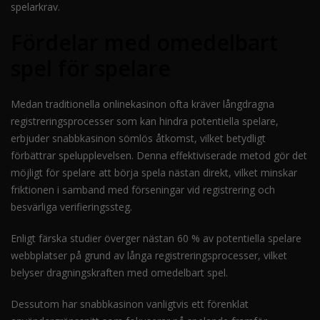
spelarkrav.
Fördelar med omedelbart
spel för spelare
Medan traditionella onlinekasinon ofta kräver långdragna
registreringsprocesser som kan hindra potentiella spelare,
erbjuder snabbkasinon sömlös åtkomst, vilket betydligt
förbättrar spelupplevelsen. Denna effektiviserade metod gör det
möjligt för spelare att börja spela nästan direkt, vilket minskar
friktionen i samband med förseningar vid registrering och
besvärliga verifieringssteg.
Enligt färska studier överger nästan 60 % av potentiella spelare
webbplatser på grund av långa registreringsprocesser, vilket
belyser dragningskraften med omedelbart spel.
Dessutom har snabbkasinon vanligtvis ett förenklat