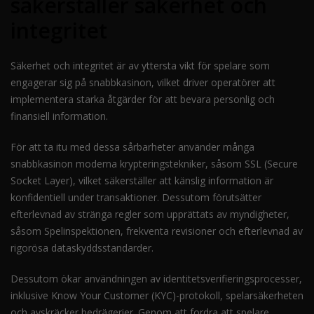
säkerställer säkerhet och
integritet
Säkerhet och integritet är av yttersta vikt för spelare som
engagerar sig på snabbkasinon, vilket driver operatörer att
implementera starka åtgärder för att bevara personlig och
finansiell information.
För att ta itu med dessa sårbarheter använder många
snabbkasinon moderna krypteringstekniker, såsom SSL (Secure
Socket Layer), vilket säkerställer att känslig information är
konfidentiell under transaktioner. Dessutom förutsätter
efterlevnad av stränga regler som upprättats av myndigheter,
såsom Spelinspektionen, frekventa revisioner och efterlevnad av
rigorösa dataskyddsstandarder.
Dessutom ökar användningen av identitetsverifieringsprocesser,
inklusive Know Your Customer (KYC)-protokoll, spelarsäkerheten
och avskräcker bedrägerier. Genom att fordra att spelare