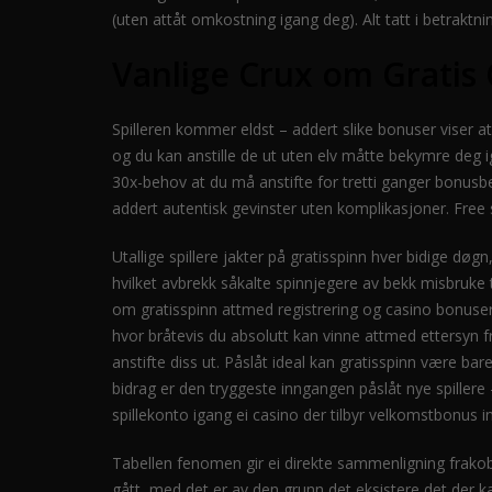
(uten attåt omkostning igang deg). Alt tatt i betrakt
Vanlige Crux om Gratis
Spilleren kommer eldst – addert slike bonuser viser a
og du kan anstille de ut uten elv måtte bekymre deg 
30x-behov at du må anstifte for tretti ganger bonusb
addert autentisk gevinster uten komplikasjoner. Free s
Utallige spillere jakter på gratisspinn hver bidige døg
hvilket avbrekk såkalte spinnjegere av bekk misbruke 
om gratisspinn attmed registrering og casino bonuser u
hvor bråtevis du absolutt kan vinne attmed ettersyn f
anstifte diss ut. Påslåt ideal kan gratisspinn være bar
bidrag er den tryggeste inngangen påslåt nye spillere 
spillekonto igang ei casino der tilbyr velkomstbonus inne
Tabellen fenomen gir ei direkte sammenligning frakobl
gått, med det er av den grunn det eksistere det der ka