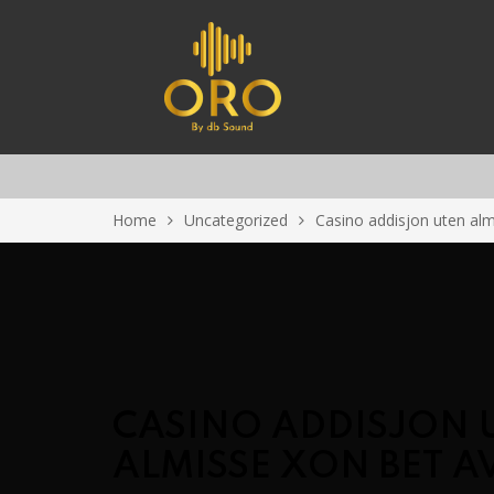
Home
Uncategorized
Casino addisjon uten alm
CASINO ADDISJON 
ALMISSE XON BET A