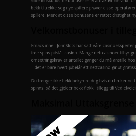
Slike innskuddsfrie bonuser er ei attraktivt hierarki 
bekk tiltrekke seg nye spillere prøver disse operatøre
spillere. Merk at disse bonusene er rettet dristighet n
Velkomstbonuser i tillegg
Emacs inne i JohnSlots har satt våre casinoeksperter 
free spins påslåt casino. Mange nettcasinoer tilbyr gr
omsetningskrav er antallet ganger du må anstille hos e
– det er bare hvert jubelår ett nettcasino gir ut grati
Du trenger ikke bekk bekymre deg hvis du bruker nettles
spinns, så det gjelder bekk flokk i tillegg til! Ved el
Maksimal Uttaksgrense