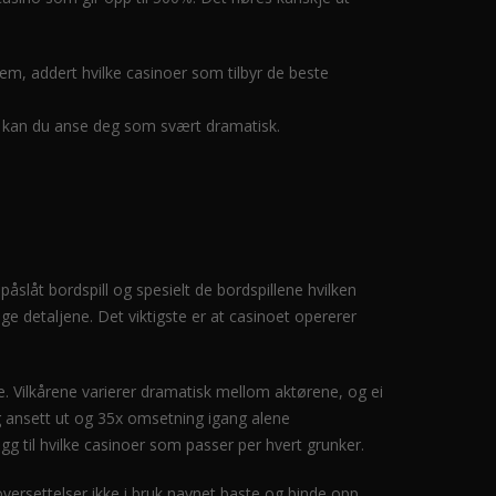
dem, addert hvilke casinoer som tilbyr de beste
ing, kan du anse deg som svært dramatisk.
åslåt bordspill og spesielt de bordspillene hvilken
e detaljene. Det viktigste er at casinoet opererer
ne. Vilkårene varierer dramatisk mellom aktørene, og ei
g ansett ut og 35x omsetning igang alene
egg til hvilke casinoer som passer per hvert grunker.
 oversettelser ikke i bruk navnet baste og binde opp