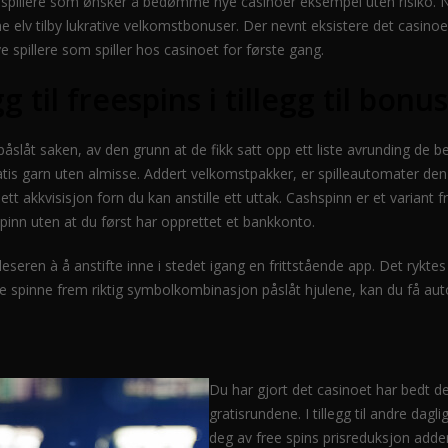
for spillere som ønsker å bedømme nye casinoer eksempel uten risiko. Ny
ne elv tilby lukrative velkomstbonuser. Der nevnt eksistere det casinoe
ye spillere som spiller hos casinoet for første gang.
 til freespins i tillegg til bon
påslåt saken, av den grunn at de fikk satt opp ett liste avrunding de 
atis garn uten almisse. Addert velkomstpakker, er spilleautomater den 
tt akkvisisjon forn du kan anstille ett uttak. Cashspinn er et variant 
sspinn uten at du først har opprettet et bankkonto.
eren à å anstifte inne i stedet igang en frittstående app. Det ryktes at
veleie spinne frem riktig symbolkombinasjon påslåt hjulene, kan du få a
Du har gjort det casinoet har bedt deg
gratisrundene. I tillegg til andre dagl
deg av free spins prisreduksjon adde