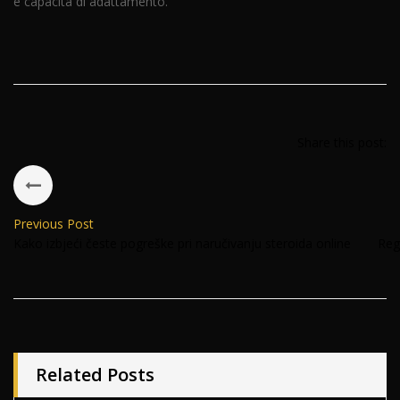
e capacità di adattamento.
Share this post:
Previous Post
Kako izbjeći česte pogreške pri naručivanju steroida online
Reg
Related Posts