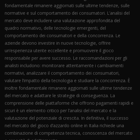
fondamentale rimanere aggiornati sulle ultime tendenze, sulle
normative e sul comportamento dei consumatori. L’analisi del
mercato deve includere una valutazione approfondita del
quadro normativo, delle tecnologie emergenti, del
comportamento dei consumatori e della concorrenza. Le
aziende devono investire in nuove tecnologie, offrire
un’esperienza utente eccellente e promuovere il gioco
responsabile per avere successo. Le raccomandazioni per gli
analisti includono: monitorare attentamente i cambiamenti
normativi, analizzare il comportamento dei consumatori,
valutare l’impatto della tecnologia e studiare la concorrenza. È
inoltre fondamentale rimanere aggiornati sulle ultime tendenze
del mercato e adattare le strategie di conseguenza. La
comprensione delle piattaforme che offrono pagamenti rapidi e
sicuri è un elemento critico per l’analisi del mercato e la
valutazione del potenziale di crescita. In definitiva, il successo
nel mercato del gioco d’azzardo online in Italia richiede una
combinazione di competenza tecnica, conoscenza del mercato