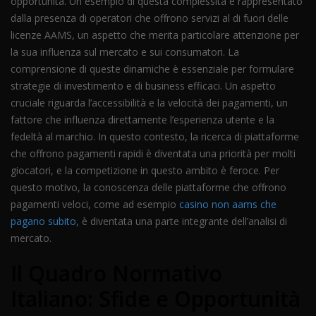
opportunità. Un esempio di questa complessità è rappresentato
dalla presenza di operatori che offrono servizi al di fuori delle
licenze AAMS, un aspetto che merita particolare attenzione per
la sua influenza sul mercato e sui consumatori. La
comprensione di queste dinamiche è essenziale per formulare
strategie di investimento e di business efficaci. Un aspetto
cruciale riguarda l’accessibilità e la velocità dei pagamenti, un
fattore che influenza direttamente l’esperienza utente e la
fedeltà al marchio. In questo contesto, la ricerca di piattaforme
che offrono pagamenti rapidi è diventata una priorità per molti
giocatori, e la competizione in questo ambito è feroce. Per
questo motivo, la conoscenza delle piattaforme che offrono
pagamenti veloci, come ad esempio
casino non aams che
pagano subito
, è diventata una parte integrante dell’analisi di
mercato.
Il Quadro Normativo
Italiano: Sfide e Opportunità