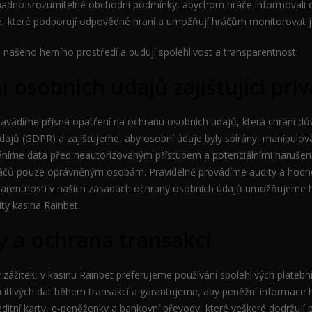
adno srozumitelné obchodní podmínky, abychom hráče informovali o 
, které podporují odpovědné hraní a umožňují hráčům monitorovat je
 našeho herního prostředí a budují spolehlivost a transparentnost.
 osobních údajů zajišťující pri
avádíme přísná opatření na ochranu osobních údajů, která chrání dů
jů (GDPR) a zajišťujeme, aby osobní údaje byly sbírány, manipulov
áníme data před neautorizovaným přístupem a potenciálními narušením
ráčů pouze oprávněným osobám. Pravidelně provádíme audity a hodnocen
transparentnosti v našich zásadách ochrany osobních údajů umožňuj
y kasina Rainbet.
 a ochrana transakcí
zážitek, v kasinu Rainbet preferujeme používání spolehlivých plateb
 citlivých dat během transakcí a garantujeme, aby peněžní informace 
itní karty, e-peněženky a bankovní převody, které veškeré dodržují