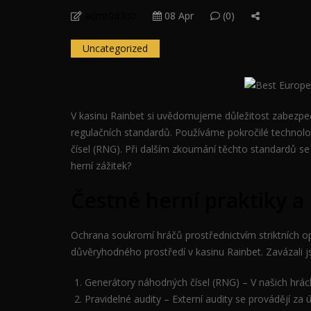
admt0d3n0
08 Apr
(0)
Uncategorized
V kasinu Rainbet si uvědomujeme důležitost zabezpeče
regulačních standardů. Používáme pokročilé technolo
čísel (RNG). Při dalším zkoumání těchto standardů se
herní zážitek?
Čestné herní praktiky a 
Ochrana soukromí hráčů prostřednictvím striktních opa
důvěryhodného prostředí v kasinu Rainbet. Zavázali j
Generátory náhodných čísel (RNG) – V našich hrách
Pravidelné audity – Externí audity se provádějí z