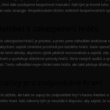
ní, čímž dále posilujeme bezpečnost transakcí. Náš tým je kromě toh
t naše strategie. Respektováním těchto striktních bezpečnostních o
Rainbet k zabezpečení hráčů
 zabezpečení hráčů je prioritní, a proto jsme odhodláni dodržovat ne
bychom zajistili chráněné prostředí pro každého hráče. Naše operačn
herní aktivity, abychom zjistili jakékoli nesrovnalosti a zajistili, zd
aní a vyzdvihuje důležitost pohody hráčů. Skrze častých auditů a sp
osti. Tento odhodlání nejen chrání naše hráče, ale také pěstuje dův
ciativy pro zodpovědné hraní
herní zážitek, ale také se zapojí do zodpovědné hry? V kasinu Rainbet
ého hraní. Náš odborný tým je neustále k dispozici, aby zajistil, že 