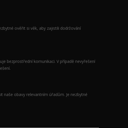
zbytné ověřit si věk, aby zajistili dodržování
uje bezprostřední komunikaci. V případě nevyřešení
ešení.
it naše obavy relevantním úřadům. Je nezbytné