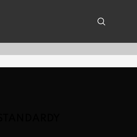
 STANDARDY