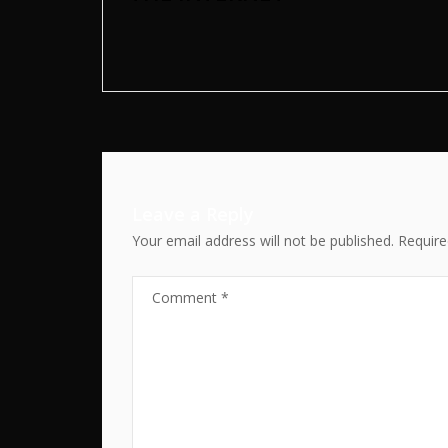
Leave a Reply
Your email address will not be published.
Require