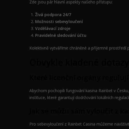
Zde jsou pár hlavní aspekty našeho přístupu:
Živá podpora 24/7
Možnosti sebevyloučení
Vzdělávací zdroje
Pravidelné sledování účtu
Kolektivně vytváříme chráněné a příjemné prostředí p
Obvykle kladené dotazy
Které licenční orgány reguluj
Abychom pochopili fungování kasina Rainbet v Česku, m
instituce, které garantují dodržování lokálních regul
Jak se můžu sám vyloučit z ka
Pro sebevyloučení z Rainbet Casina můžeme navštívit 