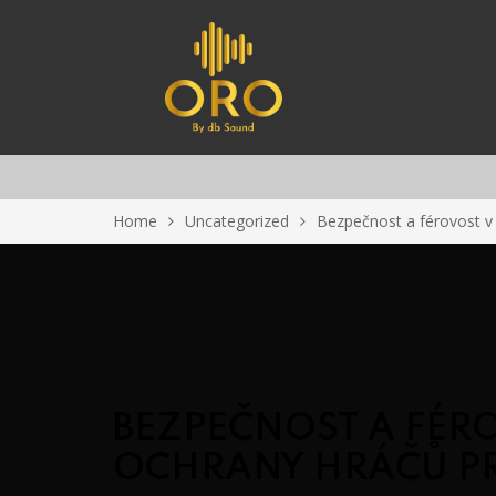
Home
Uncategorized
Bezpečnost a férovost v
BEZPEČNOST A FÉRO
OCHRANY HRÁČŮ P