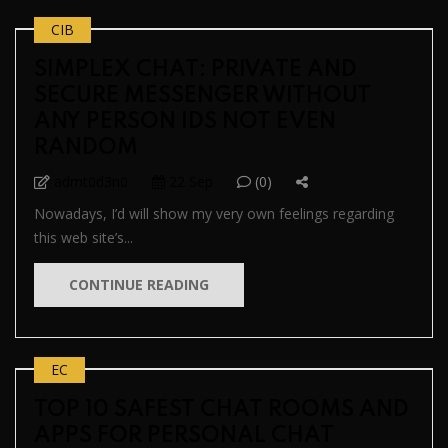
CIB
SIMPLEX CHAT: PRIVATE AND
SECURE MESSENGER WITHOUT
ANY PERSON IDS NOT EVEN
RANDOM
admt0d3n0
22 Sep
(0)
Nowadays, I’d will show my very own feelings regarding
this web site’s...
CONTINUE READING
EC
TOP 10 SAFEST CHAT ROOMS AND
APPS FOR PERSONAL CHAT