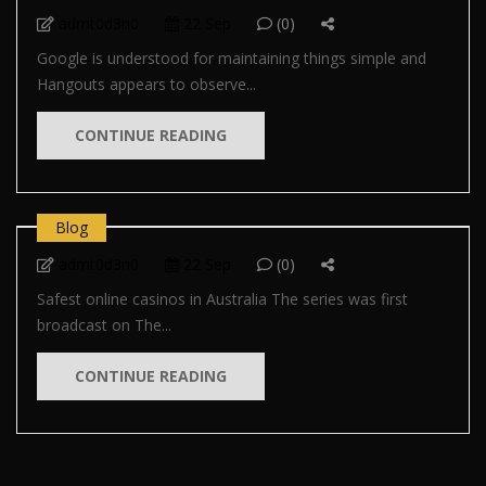
admt0d3n0
22 Sep
(0)
Google is understood for maintaining things simple and
Hangouts appears to observe...
CONTINUE READING
Blog
admt0d3n0
22 Sep
(0)
Safest online casinos in Australia The series was first
broadcast on The...
CONTINUE READING