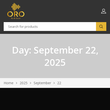
Day:
September 22,
2025
Home
2025
September
22