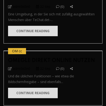
admt0d3n0
22 Sep
(0)
Eine Umgebung, in der Sie sich mit zufällig ausgewählten
Menschen über TeChat.det-...
CONTINUE READING
OM cc
OMEGLE DIREKT ONLINE NUTZEN
admt0d3n0
22 Sep
(0)
Und die üblichen Funktionen – wie etwa die
Bildschirmfreigabe – sind ebenfalls...
CONTINUE READING