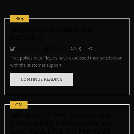
Blog
RESPONSIBLE GAMBLING
VICTORIA
admt0d3n0
22 Sep
(0)
Free pokies bats Players have expressed their satisfaction
with the customer support...
CONTINUE READING
OM
INFOS UND TIPPS ZUM ONLINE-
VIDEO-CHAT ZUFALL WEBCAM
CHATROULETTE MIT FREMDEN