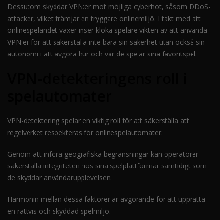
Dessutom skyddar VPN:er mot möjliga cyberhot, såsom DDoS-
attacker, vilket främjar en tryggare onlinemiljö. I takt med att
onlinespelandet växer inser kloka spelare vikten av att använda
VPN:er för att säkerställa inte bara sin säkerhet utan också sin
autonomi i att avgöra hur och var de spelar sina favoritspel.
VPN-detekteringens roll i
spelautomater
VPN-detektering spelar en viktig roll för att säkerställa att
regelverket respekteras för onlinespelautomater.
Genom att införa geografiska begränsningar kan operatörer
säkerställa integriteten hos sina spelplattformar samtidigt som
de skyddar användarupplevelsen.
Harmonin mellan dessa faktorer är avgörande för att upprätta
en rättvis och skyddad spelmiljö.