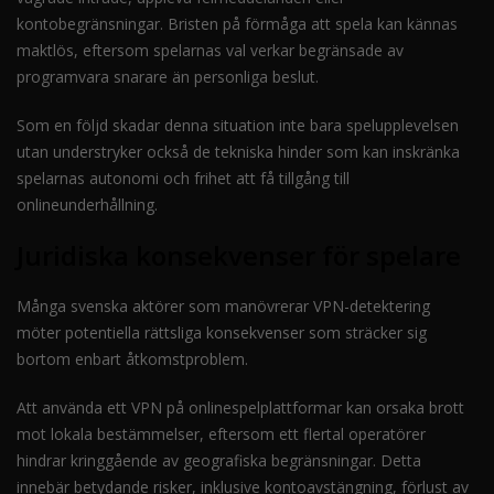
kontobegränsningar. Bristen på förmåga att spela kan kännas
maktlös, eftersom spelarnas val verkar begränsade av
programvara snarare än personliga beslut.
Som en följd skadar denna situation inte bara spelupplevelsen
utan understryker också de tekniska hinder som kan inskränka
spelarnas autonomi och frihet att få tillgång till
onlineunderhållning.
Juridiska konsekvenser för spelare
Många svenska aktörer som manövrerar VPN-detektering
möter potentiella rättsliga konsekvenser som sträcker sig
bortom enbart åtkomstproblem.
Att använda ett VPN på onlinespelplattformar kan orsaka brott
mot lokala bestämmelser, eftersom ett flertal operatörer
hindrar kringgående av geografiska begränsningar. Detta
innebär betydande risker, inklusive kontoavstängning, förlust av