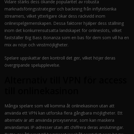
Vidare stärks dess ökande popularitet av robusta
marknadsföringsstrategier och backning från inflytelserika
streamers, vilket ytterligare ökar dess räckvidd inom
onlinespelgemenskapen. Dessa faktorer hjälper dess ställning
inom det konkurrensutsatta landskapet för onlineslots, vilket
fastställer Big Bass Bonanza som en bas för dem som vill ha en
mix av nöje och vinstmöjligheter.
Spelare uppskattar den kontroll det ger, vilket höjer deras
övergripande spelupplevelse.
Alternativ till VPN för access
till onlinekasinon
Många spelare som vill komma åt onlinekasinon utan att
använda ett VPN kan utforska flera gångbara möjligheter. Ett
alternativ är att använda proxyservrar, som kan maskera
användarnas IP-adresser utan att chiffrera deras anslutningar.