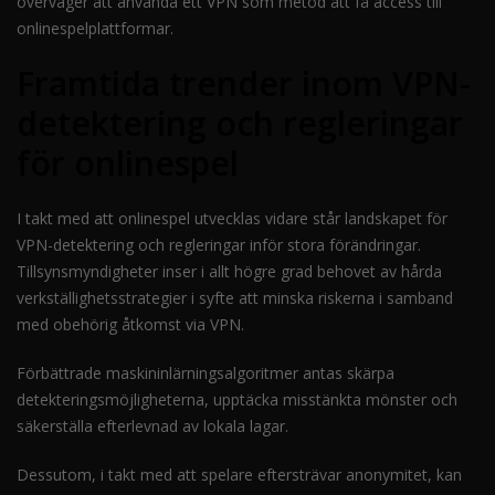
överväger att använda ett VPN som metod att få access till
onlinespelplattformar.
Framtida trender inom VPN-
detektering och regleringar
för onlinespel
I takt med att onlinespel utvecklas vidare står landskapet för
VPN-detektering och regleringar inför stora förändringar.
Tillsynsmyndigheter inser i allt högre grad behovet av hårda
verkställighetsstrategier i syfte att minska riskerna i samband
med obehörig åtkomst via VPN.
Förbättrade maskininlärningsalgoritmer antas skärpa
detekteringsmöjligheterna, upptäcka misstänkta mönster och
säkerställa efterlevnad av lokala lagar.
Dessutom, i takt med att spelare eftersträvar anonymitet, kan