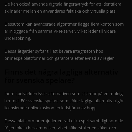
De kan också använda digitala fingeravtryck för att identifiera
skillnader mellan en användares faktiska och virtuella plats.
Dessutom kan avancerade algoritmer flagga flera konton som
är inloggade från samma VPN-server, vilket leder till vidare
undersökning.
Dessa åtgärder syftar till att bevara integriteten hos
onlinespelplattformar och garantera efterlevnad av regler.
Finns det några lagliga alternativ
för svenska spelare?
Inom spelvärlden lyser alternativen som stjärnor på en molnig
himmel. För svenska spelare som söker lagliga alternativ utgör
licensierade onlinekasinon en ledstjärna av hopp.
Dessa plattformar erbjuder en rad olika spel samtidigt som de
följer lokala bestämmelser, vilket säkerställer en säker och