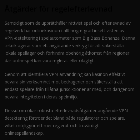
Åtgärder för regelefterlevnad
Samtidigt som de upprätthåller rättvist spel och efterlevnad av
regelverk har onlinekasinon i allt högre grad insett vikten av
VPN-detektering i spelautomater som Big Bass Bonanza. Denna
teknik agerar som ett avgörande verktyg för att säkerställa
lokala spellagar och förhindra obehörig åtkomst från regioner
där onlinespel kan vara reglerat eller olagligt.
Genom att identifiera VPN-användning kan kasinon effektivt
bevara sin verksamhet mot bedrägerier och säkerställa att
endast spelare från tillåtna jurisdiktioner är med, och därigenom
bevara integriteten i deras spelmiljö.
Dessutom ökar robusta efterlevnadsåtgärder angående VPN-
detektering förtroendet bland både regulatorer och spelare,
vilket möjliggör ett mer reglerat och trovärdigt
onlinespellandskap.