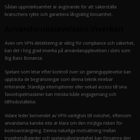
Sådan uppmärksamhet är avgörande för att säkerställa
branschens rykte och garantera långsiktig lönsamhet.
Användarupplevelsens inverkan
Även om VPN-detektering är viktig för compliance och säkerhet,
kan det i hög grad inverka på användarupplevelsen i slots som
Big Bass Bonanza.
Spelare som letar efter kontroll över sin gamingupplevelse kan
upptäcka de begränsningar som denna teknik innebär
irriterande. Ständiga interruptioner eller nekad access till sina
favoritspelmaskiner kan minska både engagemang och
tillfredsställelse.
Vidare leder beroendet av VPN vanligtvis till ovisshet, eftersom
användarna kanske inte är klara om den möjliga risken för
kontoavstängning. Denna naturliga motsättning mellan
trygghetsåtgärder och spelarsjälvständighet kan försämra den