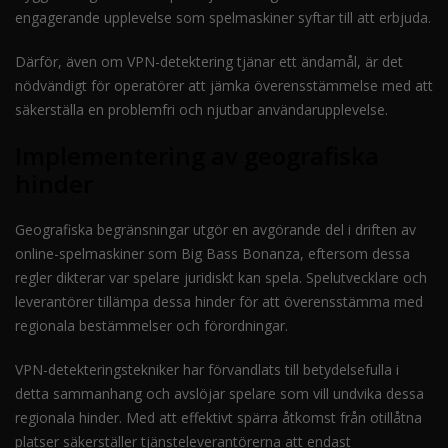
engagerande upplevelse som spelmaskiner syftar till att erbjuda.
Därför, även om VPN-detektering tjänar ett ändamål, är det
nödvändigt för operatörer att jämka överensstämmelse med att
säkerställa en problemfri och njutbar användarupplevelse.
Implementering av geografiska
hinder
Geografiska begränsningar utgör en avgörande del i driften av
online-spelmaskiner som Big Bass Bonanza, eftersom dessa
regler dikterar var spelare juridiskt kan spela. Spelutvecklare och
leverantörer tillämpa dessa hinder för att överensstämma med
regionala bestämmelser och förordningar.
VPN-detekteringstekniker har förvandlats till betydelsefulla i
detta sammanhang och avslöjar spelare som vill undvika dessa
regionala hinder. Med att effektivt spärra åtkomst från otillåtna
platser säkerställer tjänsteleverantörerna att endast