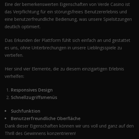
Eine der bemerkenswerten Eigenschaften von Verde Casino ist
das Verpflichtung für ein störungsfreies Benutzererlebnis und
eine benutzerfreundliche Bedienung, was unsere Spielsitzungen
deutlich optimiert.
Das Erkunden der Plattform fühlt sich einfach an und gestattet
es uns, ohne Unterbrechungen in unsere Lieblingsspiele zu
vertiefen.
Hier sind vier Elemente, die zu diesem einzigartigen Erlebnis
verhelfen:
Responsives Design
Schnellzugriffsmenüs
Suchfunktion
Benutzerfreundliche Oberfläche
Dank dieser Eigenschaften können wir uns voll und ganz auf den
Thrill des Gewinnens konzentrieren!