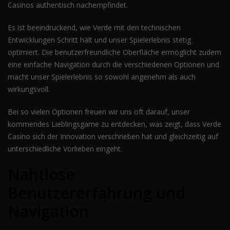
Casinos authentisch nachempfindet.
Es ist beeindruckend, wie Verde mit den technischen
Entwicklungen Schritt hält und unser Spielerlebnis stetig
optimiert. Die benutzerfreundliche Oberfläche ermöglicht zudem
eine einfache Navigation durch die verschiedenen Optionen und
macht unser Spielerlebnis so sowohl angenehm als auch
wirkungsvoll.
Bei so vielen Optionen freuen wir uns oft darauf, unser
kommendes Lieblingsgame zu entdecken, was zeigt, dass Verde
Casino sich der Innovation verschrieben hat und gleichzeitig auf
unterschiedliche Vorlieben eingeht.
Nahtlose
Benutzererfahrung und
Navigation