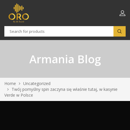
Armania Blog
Home
Uncategorized
Twój pomyślny spin zaczyna się właśnie tutaj, w kasynie
Verde w Polsce