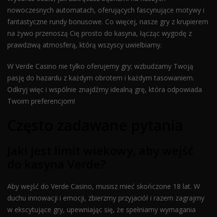
nowoczesnych automatach, oferujących fascynujące motywy i
fantastyczne rundy bonusowe. Co więcej, nasze gry z krupierem
na żywo przenoszą Cię prosto do kasyna, łącząc wygodę z
prawdziwą atmosferą, którą wszyscy uwielbiamy.
W Verde Casino nie tylko oferujemy gry; wzbudzamy Twoją
pasję do hazardu z każdym obrotem i każdym tasowaniem.
Odkryj więc i wspólnie znajdźmy idealną grę, która odpowiada
Twoim preferencjom!
Często zadawane pytania
Jaki jest limit wiekowy, aby wejść
do kasyna Verde?
Aby wejść do Verde Casino, musisz mieć skończone 18 lat. W
duchu innowacji i emocji, zbierzmy przyjaciół i razem zagrajmy
w ekscytujące gry, upewniając się, że spełniamy wymagania