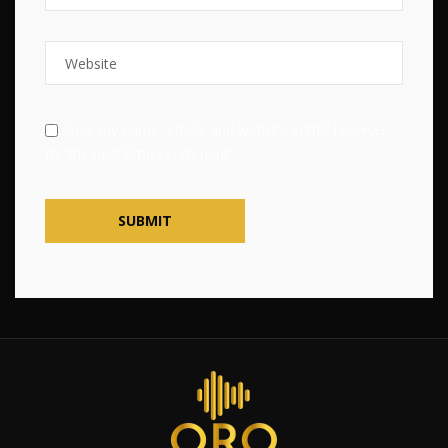
Save my name, email, and website in this browser
for the next time I comment.