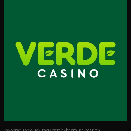
Wyobraź sobie, jak zakręcasz bębnami na naszych