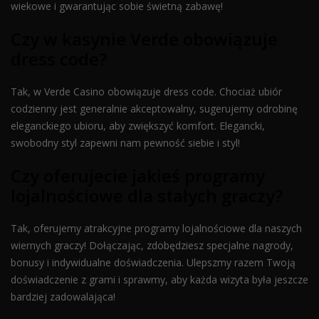
wiekowe i gwarantując sobie świetną zabawę!
Czy w kasynie Verde obowiązuje
dress code?
Tak, w Verde Casino obowiązuje dress code. Chociaż ubiór
codzienny jest generalnie akceptowalny, sugerujemy odrobinę
eleganckiego ubioru, aby zwiększyć komfort. Elegancki,
swobodny styl zapewni nam pewność siebie i styl!
Czy oferujecie jakieś programy
lojalnościowe dla stałych graczy?
Tak, oferujemy atrakcyjne programy lojalnościowe dla naszych
wiernych graczy! Dołączając, zdobędziesz specjalne nagrody,
bonusy i indywidualne doświadczenia. Ulepszmy razem Twoją
doświadczenie z grami i sprawmy, aby każda wizyta była jeszcze
bardziej zadowalająca!