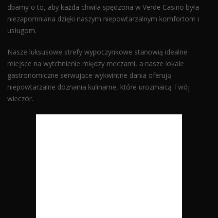
dbamy o to, aby każda chwila spędzona w Verde Casino była
niezapomniana dzięki naszym niepowtarzalnym komfortom i
usługom.
Nasze luksusowe strefy wypoczynkowe stanowią idealne
miejsce na wytchnienie między meczami, a nasze lokale
gastronomiczne serwujące wykwintne dania oferują
niepowtarzalne doznania kulinarne, które urozmaicą Twój
wieczór.