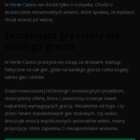
W
Verde Casino
nie chodzi tylko o rozrywkę. Chodzi o
dostarczanie niesamowitych wrażeń, które sprawią, że będziesz
chciał wracać po więcej.
Ekscytujące gry i sloty dla
każdego gracza
W Verde Casino przeżycia nie ustają za drzwiami; startują
faktycznie na sali gier, gdzie na każdego gracza czeka bogaty
zakres gier i slotów.
Dzięki nowoczesnej technologii i innowacyjnym projektom,
stworzyliśmy ofertę, która z pewnością oczaruje nawet
najbardziej wymagających graczy. Niezależnie od tego, czy
jesteś fanem standardowych gier stołowych, czy wolisz
dreszczyk emocji współczesnych automatów wideo, mamy
propozycje, które zapewnią Ci niezapomniane wrażenia.