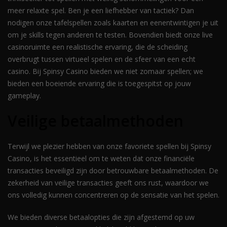
meer relaxte spel. Ben je een liefhebber van tactiek? Dan
nodigen onze tafelspellen zoals kaarten en eenentwintigen je uit
om je skills tegen anderen te testen. Bovendien biedt onze live
casinoruimte een realistische ervaring, die de scheiding
overbrugt tussen virtueel spelen en de sfeer van een echt
casino. Bij Spinsy Casino bieden we niet zomaar spellen; we
bieden een boeiende ervaring die is toegespitst op jouw
gameplay.
Veilige betaalmethoden
Terwijl we plezier hebben van onze favoriete spellen bij Spinsy
Casino, is het essentieel om te weten dat onze financiële
transacties beveiligd zijn door betrouwbare betaalmethoden. De
zekerheid van veilige transacties geeft ons rust, waardoor we
ons volledig kunnen concentreren op de sensatie van het spelen.
We bieden diverse betaalopties die zijn afgestemd op uw