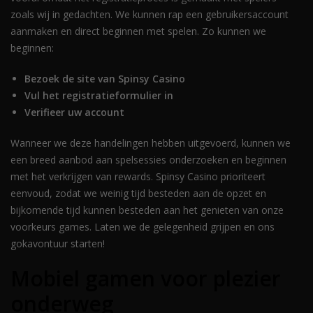
zoals wij in gedachten. We kunnen rap een gebruikersaccount
aanmaken en direct beginnen met spelen. Zo kunnen we
beginnen:
Bezoek de site van Spinsy Casino
Vul het registratieformulier in
Verifieer uw account
Wanneer we deze handelingen hebben uitgevoerd, kunnen we
een breed aanbod aan spelsessies onderzoeken en beginnen
met het verkrijgen van rewards. Spinsy Casino prioriteert
eenvoud, zodat we weinig tijd besteden aan de opzet en
bijkomende tijd kunnen besteden aan het genieten van onze
voorkeurs games. Laten we de gelegenheid grijpen en ons
gokavontuur starten!
Mobiel gamen voor plezier
onderweg