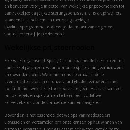
en bonussen voor je in petto! Van wekelijkse prijstoernooien tot
aantrekkelijke dagelijkse stortingsbonussen, er is altijd wel iets
spannends te beleven. En met ons geweldige
loyaliteitsprogramma profiteer je daarnaast van nog meer
voordelen terwijl je plezier hebt!
Wekelijkse prijstoernooien
Elke week organiseert Spinsy Casino spannende toernooien met
aantrekkelijke prijzen, waardoor onze spelervaring vernieuwend
en opwindend blijft. We kunnen ons helemaal in deze
evenementen storten en onze vaardigheden verbeteren met
doeltreffende wekelijkse toernooistrategieën. Het is essentieel
om de regels en spelvormen te begrijpen, zodat we
zelfverzekerd door de competitie kunnen navigeren.
Bovendien is het essentieel dat we tips van medespelers
uitwisselen en verzamelen om onze kansen op het winnen van
prijzen te vergroten. Timing is essentieel; weten wat de beste