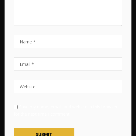
Save my name, email, and website in this browser
for the next time I comment.