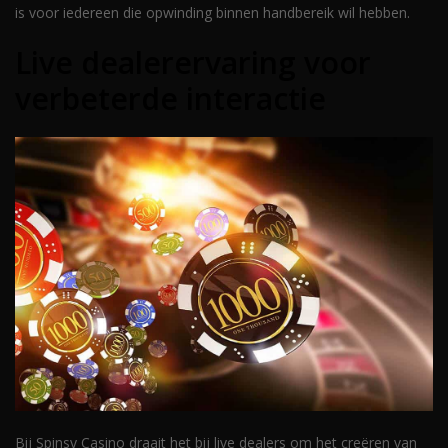
is voor iedereen die opwinding binnen handbereik wil hebben.
Live dealerervaring voor
verbeterde interactie
Bij Spinsy Casino draait het bij live dealers om het creëren van