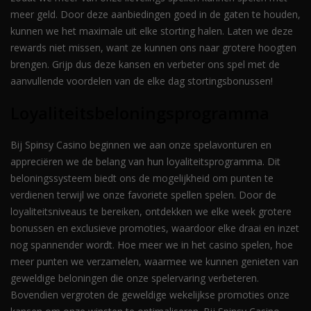
meer geld. Door deze aanbiedingen goed in de gaten te houden,
kunnen we het maximale uit elke storting halen. Laten we deze
rewards niet missen, want ze kunnen ons naar grotere hoogten
brengen. Grijp dus deze kansen en verbeter ons spel met de
aanvullende voordelen van de elke dag stortingsbonussen!
Loyaliteitsbeloningsprogramma
Bij Spinsy Casino beginnen we aan onze spelavonturen en
appreciëren we de belang van hun loyaliteitsprogramma. Dit
beloningssysteem biedt ons de mogelijkheid om punten te
verdienen terwijl we onze favoriete spellen spelen. Door de
loyaliteitsniveaus te bereiken, ontdekken we elke week grotere
bonussen en exclusieve promoties, waardoor elke draai en inzet
nog spannender wordt. Hoe meer we in het casino spelen, hoe
meer punten we verzamelen, waarmee we kunnen genieten van
geweldige beloningen die onze spelervaring verbeteren.
Bovendien vergroten de geweldige wekelijkse promoties onze