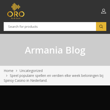
Armania Blog
Home
Uncategorized
Speel populaire spellen en verdien elke week beloningen bij
Spinsy Casino in Nederland.