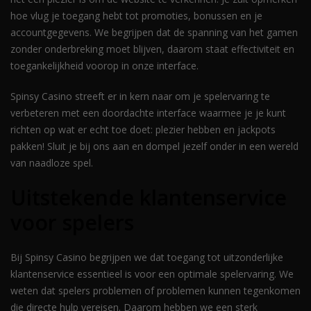
hoe vlug je toegang hebt tot promoties, bonussen en je
accountgegevens. We begrijpen dat de spanning van het gamen
zonder onderbreking moet blijven, daarom staat effectiviteit en
toegankelijkheid voorop in onze interface.
Spinsy Casino streeft er in kern naar om je spelervaring te
verbeteren met een doordachte interface waarmee je je kunt
richten op wat er echt toe doet: plezier hebben en jackpots
pakken! Sluit je bij ons aan en dompel jezelf onder in een wereld
van naadloze spel.
Uitstekende klantenservice
voor spelers
Bij Spinsy Casino begrijpen we dat toegang tot uitzonderlijke
klantenservice essentieel is voor een optimale spelervaring. We
weten dat spelers problemen of problemen kunnen tegenkomen
die directe hulp vereisen. Daarom hebben we een sterk