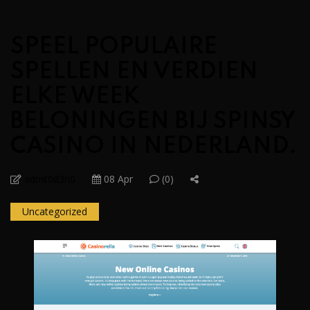
SPEEL POPULAIRE
SPELLEN EN VERDIEN
ELKE WEEK
BELONINGEN BIJ SPINSY
CASINO IN NEDERLAND.
admt0d3n0
08 Apr
(0)
Uncategorized