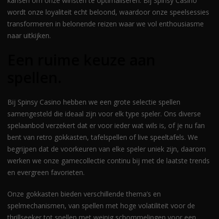
kansen om onze winsten te optimaliseren. Bij Spinsy Casino
wordt onze loyaliteit echt beloond, waardoor onze speelsessies
transformeren in belonende reizen waar we vol enthousiasme
naar uitkijken.
Een ruime keuze aan
spellen.
Bij Spinsy Casino hebben we een grote selectie spellen
samengesteld die ideaal zijn voor elk type speler. Ons diverse
spelaanbod verzekert dat er voor ieder wat wils is, of je nu fan
bent van retro gokkasten, tafelspellen of live speeltafels. We
begrijpen dat de voorkeuren van elke speler uniek zijn, daarom
werken we onze gamecollectie continu bij met de laatste trends
en evergreen favorieten.
Onze gokkasten bieden verschillende thema’s en
spelmechanismen, van spellen met hoge volatiliteit voor de
thrillseeker tot spellen met weinig schommelingen voor een