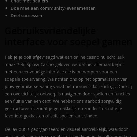
Chat met dealers
Doe mee aan community-evenementen
Deel successen
Gebruiksvriendelijke
interface voor soepel gamen
Heb je je ooit afgevraagd wat een online casino nu echt leuk
maakt? Bij Spinsy Casino geloven we dat het allemaal begint
met een eenvoudige interface die is ontworpen voor een
soepele spelervaring. We richten ons op het optimaliseren van
jouw gebruikerservaring vanaf het moment dat je inlogt. Dankzij
een overzichtelijk ontwerp is navigeren door spellen en functies
een fluitje van een cent. We hebben ons aanbod zorgvuldig
gestructureerd, zodat je gemakkelijk en zonder frustratie je
favoriete gokkasten of tafelspellen kunt vinden.
De lay-out is georganiseerd en visueel aantrekkelijk, waardoor
het een plezier is om de website te verkennen. Je zult opmerken