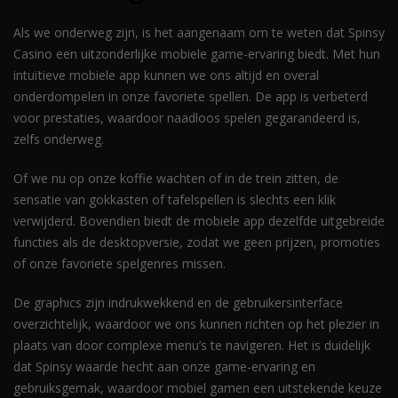
Als we onderweg zijn, is het aangenaam om te weten dat Spinsy
Casino een uitzonderlijke mobiele game-ervaring biedt. Met hun
intuïtieve mobiele app kunnen we ons altijd en overal
onderdompelen in onze favoriete spellen. De app is verbeterd
voor prestaties, waardoor naadloos spelen gegarandeerd is,
zelfs onderweg.
Of we nu op onze koffie wachten of in de trein zitten, de
sensatie van gokkasten of tafelspellen is slechts een klik
verwijderd. Bovendien biedt de mobiele app dezelfde uitgebreide
functies als de desktopversie, zodat we geen prijzen, promoties
of onze favoriete spelgenres missen.
De graphics zijn indrukwekkend en de gebruikersinterface
overzichtelijk, waardoor we ons kunnen richten op het plezier in
plaats van door complexe menu’s te navigeren. Het is duidelijk
dat Spinsy waarde hecht aan onze game-ervaring en
gebruiksgemak, waardoor mobiel gamen een uitstekende keuze