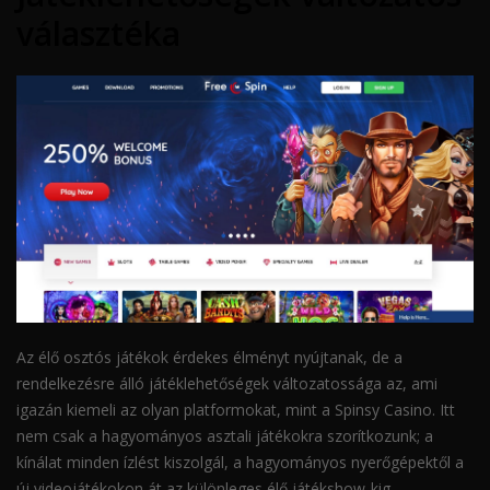
választéka
Az élő osztós játékok érdekes élményt nyújtanak, de a
rendelkezésre álló játéklehetőségek változatossága az, ami
igazán kiemeli az olyan platformokat, mint a Spinsy Casino. Itt
nem csak a hagyományos asztali játékokra szorítkozunk; a
kínálat minden ízlést kiszolgál, a hagyományos nyerőgépektől a
új videojátékokon át az különleges élő játékshow-kig.