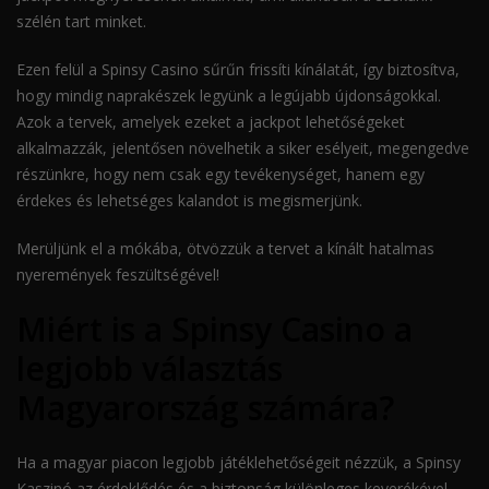
szélén tart minket.
Ezen felül a Spinsy Casino sűrűn frissíti kínálatát, így biztosítva,
hogy mindig naprakészek legyünk a legújabb újdonságokkal.
Azok a tervek, amelyek ezeket a jackpot lehetőségeket
alkalmazzák, jelentősen növelhetik a siker esélyeit, megengedve
részünkre, hogy nem csak egy tevékenységet, hanem egy
érdekes és lehetséges kalandot is megismerjünk.
Merüljünk el a mókába, ötvözzük a tervet a kínált hatalmas
nyeremények feszültségével!
Miért is a Spinsy Casino a
legjobb választás
Magyarország számára?
Ha a magyar piacon legjobb játéklehetőségeit nézzük, a Spinsy
Kaszinó az érdeklődés és a biztonság különleges keverékével