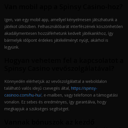
Van mobil app a Spinsy Casino-hoz?
Igen, van egy mobil app, amellyel kényelmesen játszhatunk a
játékot útközben. Felhasználóbarát interfészének köszönhetően
akadálymentesen hozzáférhetünk kedvelt játékainkhoz, így
bármelyik időpont érdekes játékélményt nyújt, akárhol is
legyünk.
Hogyan vehetem fel a kapcsolatot a
Spinsy Casino vevőszolgálatával?
Könnyedén elérhetjük az vevőszolgálattal a weboldalon
található valós idejű csevegés által,
https://spinsy-
casinoo.com/hu-hu/
, e-mailben, vagy telefonon a támogatási
vonalon. Ez sebes és eredményes, így garantálva, hogy
megkapjuk a szükséges segítséget.
Vannak bónuszok az kezdő