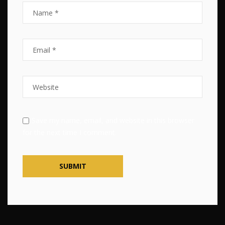
Save my name, email, and website in this browser
for the next time I comment.