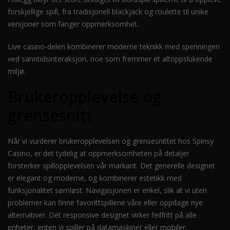
forskjellige spill, fra tradisjonell blackjack og roulette til unike
versjoner som fanger oppmerksomhet.
Live casino-delen kombinerer moderne teknikk med spenningen
ved sanntidsinteraksjon, noe som fremmer et altoppslukende
miljø.
Brukeropplevelse og
grensesnitt
Når vi vurderer brukeropplevelsen og grensesnittet hos Spinsy
Casino, er det tydelig at oppmerksomheten på detaljer
forsterker spillopplevelsen vår markant. Det generelle designet
er elegant og moderne, og kombinerer estetikk med
funksjonalitet sømløst. Navigasjonen er enkel, slik at vi uten
problemer kan finne favorittspillene våre eller oppdage nye
alternativer. Det responsive designet virker feilfritt på alle
enheter, enten vi spiller på datamaskiner eller mobiler.