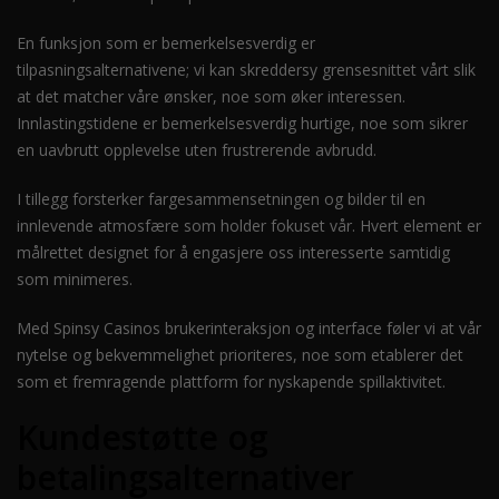
En funksjon som er bemerkelsesverdig er
tilpasningsalternativene; vi kan skreddersy grensesnittet vårt slik
at det matcher våre ønsker, noe som øker interessen.
Innlastingstidene er bemerkelsesverdig hurtige, noe som sikrer
en uavbrutt opplevelse uten frustrerende avbrudd.
I tillegg forsterker fargesammensetningen og bilder til en
innlevende atmosfære som holder fokuset vår. Hvert element er
målrettet designet for å engasjere oss interesserte samtidig
som minimeres.
Med Spinsy Casinos brukerinteraksjon og interface føler vi at vår
nytelse og bekvemmelighet prioriteres, noe som etablerer det
som et fremragende plattform for nyskapende spillaktivitet.
Kundestøtte og
betalingsalternativer