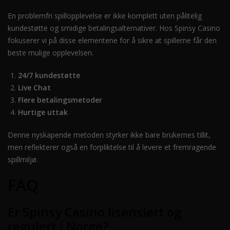
En problemfri spillopplevelse er ikke komplett uten pålitelig
kundestøtte og smidige betalingsalternativer. Hos Spinsy Casino
fokuserer vi på disse elementene for å sikre at spillerne får den
beste mulige opplevelsen.
24/7 kundestøtte
Live Chat
Flere betalingsmetoder
Hurtige uttak
Denne nyskapende metoden styrker ikke bare brukernes tillit,
men reflekterer også en forpliktelse til å levere et fremragende
spillmiljø.
FAQ
Er Spinsy Casino lisensiert og
regulert i Norge?