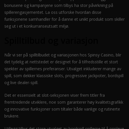
bonusene og kampanjene som tilbys ha stor påvirkning på
spillerengasjementet. La oss utforske hvordan disse
funksjonene samhandler for å danne et unikt produkt som skiller
seg ut i et konkurranseutsatt miljø.
Spilltilbud og variasjon
Når vi ser på spilltilbudet og variasjonen hos Spinsy Casino, blir
det tydelig at nettstedet er designet for å tilfredsstille et stort
spekter av spillernes preferanser. Utvalget inkluderer mange av
spill, som dekker klassiske slots, progressive jackpoter, bordspill
og live dealer-spill.
Det er essensielt at slot-seksjonen viser frem titler fra
fremtredende utviklere, noe som garanterer høy kvalitetsgrafikk
og innovative funksjoner som tiltaler både vanlige og rutinerte
brukere.
I tillegg tilbyr det store utvalget av bordspill spillerne til å oppleve