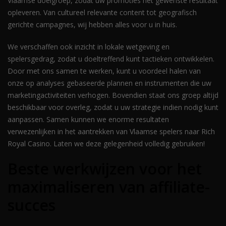
Vlaamse doelgroep, zodat uw promoties het gewenste resultaat
opleveren. Van cultureel relevante content tot geografisch
gerichte campagnes, wij hebben alles voor u in huis.
We verschaffen ook inzicht in lokale wetgeving en
spelersgedrag, zodat u doeltreffend kunt tactieken ontwikkelen.
Door met ons samen te werken, kunt u voordeel halen van
onze op analyses gebaseerde plannen en instrumenten die uw
marketingactiviteiten verhogen. Bovendien staat ons groep altijd
beschikbaar voor overleg, zodat u uw strategie indien nodig kunt
aanpassen. Samen kunnen we enorme resultaten
verwezenlijken in het aantrekken van Vlaamse spelers naar Rich
Royal Casino. Laten we deze gelegenheid volledig gebruiken!
Beste werkwijzen voor het
maximaliseren van affiliate-
succes