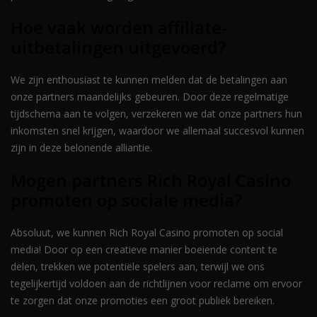
Hoe vaak worden affiliate-
uitbetalingen uitgevoerd?
We zijn enthousiast te kunnen melden dat de betalingen aan
onze partners maandelijks gebeuren. Door deze regelmatige
tijdschema aan te volgen, verzekeren we dat onze partners hun
inkomsten snel krijgen, waardoor we allemaal succesvol kunnen
zijn in deze belonende alliantie.
Mogen partners Rich Royal Casino
promoten op sociale media?
Absoluut, we kunnen Rich Royal Casino promoten op social
media! Door op een creatieve manier boeiende content te
delen, trekken we potentiële spelers aan, terwijl we ons
tegelijkertijd voldoen aan de richtlijnen voor reclame om ervoor
te zorgen dat onze promoties een groot publiek bereiken.