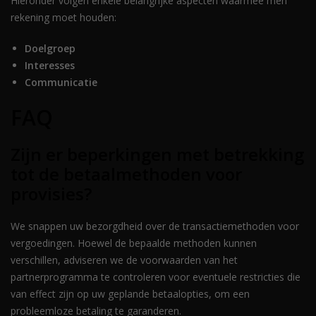
Hieronder volgen enkele belangrijke aspecten waarmee men
rekening moet houden:
Doelgroep
Interesses
Communicatie
FAQ
Zijn er beperkingen met betrekking
tot de betaalmethoden voor
provisies?
We snappen uw bezorgdheid over de transactiemethoden voor
vergoedingen. Hoewel de bepaalde methoden kunnen
verschillen, adviseren we de voorwaarden van het
partnerprogramma te controleren voor eventuele restricties die
van effect zijn op uw geplande betaalopties, om een
probleemloze betaling te garanderen.