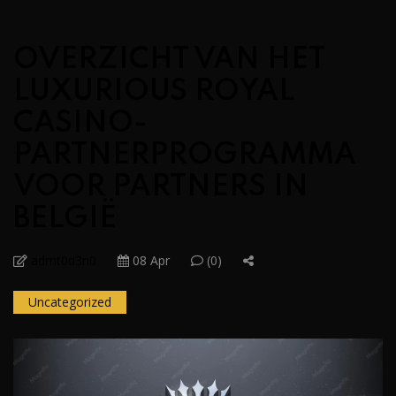
OVERZICHT VAN HET
LUXURIOUS ROYAL
CASINO-
PARTNERPROGRAMMA
VOOR PARTNERS IN
BELGIË
admt0d3n0
08 Apr
(0)
Uncategorized