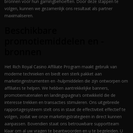
bronnen voor hun gamingbehoeften. Door deze stappen te
volgen, kunnen we gezamenlijk ons resultaat als partner
maximaliseren.
Beschikbare
promotiemiddelen en -
bronnen
Het Rich Royal Casino Affiliate Program maakt gebruik van
moderne technieken en biedt een sterk pakket aan
marketinginstrumenten en -hulpmiddelen die zijn ontworpen om
affiliates te helpen. We hebben aantrekkelijke banners,
promotiematerialen en landingspagina’s ontwikkeld die de
interesse trekken en transacties stimuleren. Ons uitgebreide
rapportagesysteem stelt ons in staat de effectiviteit effectief te
volgen, zodat we onze marketingstrategieën in direct kunnen
aanpassen. Bovendien staat ons betrouwbare supportteam
klaar om al uw vragen te beantwoorden en u te begeleiden. U