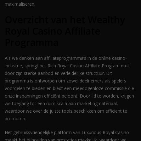
maximaliseren.
Overzicht van het Wealthy
Royal Casino Affiliate
Programma
Als we denken aan affiliateprogramma’s in de online casino-
industrie, springt het Rich Royal Casino Affiliate Program eruit
door zijn sterke aanbod en verleidelijke structuur. Dit
programma is ontworpen om zowel deelnemers als spelers
voordelen te bieden en biedt een meedogenloze commissie die
onze inspanningen efficiënt beloont. Door lid te worden, krijgen
we toegang tot een ruim scala aan marketingmateriaal,
waardoor we over de juiste tools beschikken om efficiënt te
promoten.
Het gebruiksvriendelijke platform van Luxurious Royal Casino
maakt het bijhouden van prestaties makkelijk, waardoor we