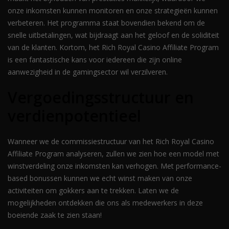
onze inkomsten kunnen monitoren en onze strategieën kunnen
verbeteren. Het programma staat bovendien bekend om de
snelle uitbetalingen, wat bijdraagt aan het geloof en de soliditeit
van de klanten. Kortom, het Rich Royal Casino Affiliate Program
is een fantastische kans voor iedereen die zijn online
aanwezigheid in de gamingsector wil verzilveren.
Vergoedingsstructuur en
verdienpotentieel
Wanneer we de commissiestructuur van het Rich Royal Casino
Affiliate Program analyseren, zullen we zien hoe een model met
winstverdeling onze inkomsten kan verhogen. Met performance-
based bonussen kunnen we echt winst maken van onze
activiteiten om gokkers aan te trekken. Laten we de
mogelijkheden ontdekken die ons als medewerkers in deze
boeiende zaak te zien staan!