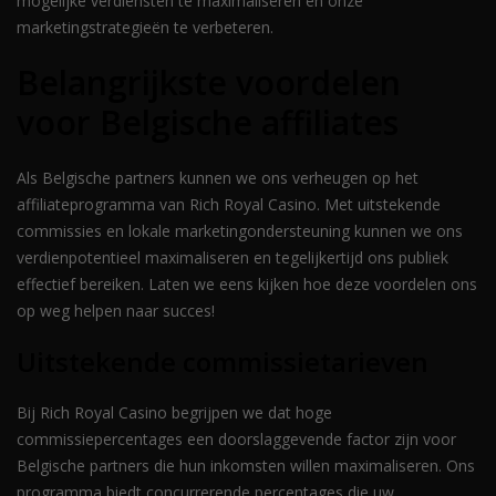
mogelijke verdiensten te maximaliseren en onze
marketingstrategieën te verbeteren.
Belangrijkste voordelen
voor Belgische affiliates
Als Belgische partners kunnen we ons verheugen op het
affiliateprogramma van Rich Royal Casino. Met uitstekende
commissies en lokale marketingondersteuning kunnen we ons
verdienpotentieel maximaliseren en tegelijkertijd ons publiek
effectief bereiken. Laten we eens kijken hoe deze voordelen ons
op weg helpen naar succes!
Uitstekende commissietarieven
Bij Rich Royal Casino begrijpen we dat hoge
commissiepercentages een doorslaggevende factor zijn voor
Belgische partners die hun inkomsten willen maximaliseren. Ons
programma biedt concurrerende percentages die uw