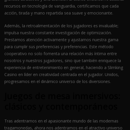
recursos en tecnología de vanguardia, certificamos que cada
acción, tirada y mano repartida sea suave y emocionante.
Además, la retroalimentación de los jugadores es invaluable;
impulsa nuestra constante investigación de optimización.
Prestamos atención activamente y ajustamos nuestra gama
para cumplir sus preferencias y preferencias. Este método
cooperativo no solo fomenta una relación más íntima entre
nosotros y nuestros jugadores, sino que también enriquece la
experiencia de entretenimiento en general, haciendo a Slimking
Casino en líder en creatividad centrada en el jugador. Unidos,
progresamos en el dinámico universo de los diversiones.
Juegos de mesa inmersivos:
clásicos y contemporáneos
Tras adentrarnos en el apasionante mundo de las modernas
tragamonedas, ahora nos adentramos en el atractivo universo