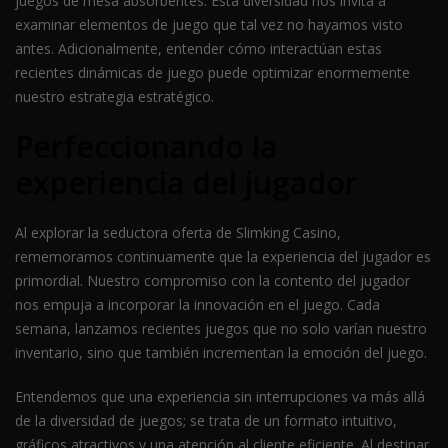
juegos de mesa absorbentes. Esta diversidad nos invita a
examinar elementos de juego que tal vez no hayamos visto
antes. Adicionalmente, entender cómo interactúan estas
recientes dinámicas de juego puede optimizar enormemente
nuestro estrategia estratégico.
Perfeccionando la
experiencia del jugador
Al explorar la seductora oferta de Slimking Casino,
rememoramos continuamente que la experiencia del jugador es
primordial. Nuestro compromiso con la contento del jugador
nos empuja a incorporar la innovación en el juego. Cada
semana, lanzamos recientes juegos que no solo varían nuestro
inventario, sino que también incrementan la emoción del juego.
Entendemos que una experiencia sin interrupciones va más allá
de la diversidad de juegos; se trata de un formato intuitivo,
gráficos atractivos y una atención al cliente eficiente. Al destinar