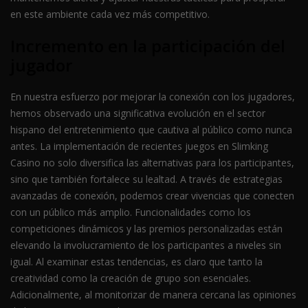
en este ambiente cada vez más competitivo.
Incremento en la participación del
jugador
En nuestra esfuerzo por mejorar la conexión con los jugadores,
hemos observado una significativa evolución en el sector
hispano del entretenimiento que cautiva al público como nunca
antes. La implementación de recientes juegos en Slimking
Casino no solo diversifica las alternativas para los participantes,
sino que también fortalece su lealtad. A través de estrategias
avanzadas de conexión, podemos crear vivencias que conecten
con un público más amplio. Funcionalidades como los
competiciones dinámicos y las premios personalizadas están
elevando la involucramiento de los participantes a niveles sin
igual. Al examinar estas tendencias, es claro que tanto la
creatividad como la creación de grupo son esenciales.
Adicionalmente, al monitorizar de manera cercana las opiniones