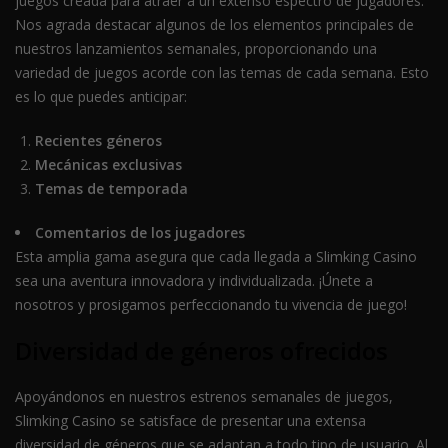
juegos creada para atraer a un extenso espectro de jugadores.
Nos agrada destacar algunos de los elementos principales de
nuestros lanzamientos semanales, proporcionando una
variedad de juegos acorde con las temas de cada semana. Esto
es lo que puedes anticipar:
Recientes géneros
Mecánicas exclusivas
Temas de temporada
Comentarios de los jugadores
Esta amplia gama asegura que cada llegada a Slimking Casino
sea una aventura innovadora y individualizada. ¡Únete a
nosotros y prosigamos perfeccionando tu vivencia de juego!
Diversidad de géneros ofrecidos
Apoyándonos en nuestros estrenos semanales de juegos,
Slimking Casino se satisface de presentar una extensa
diversidad de géneros que se adaptan a todo tipo de usuario. Al