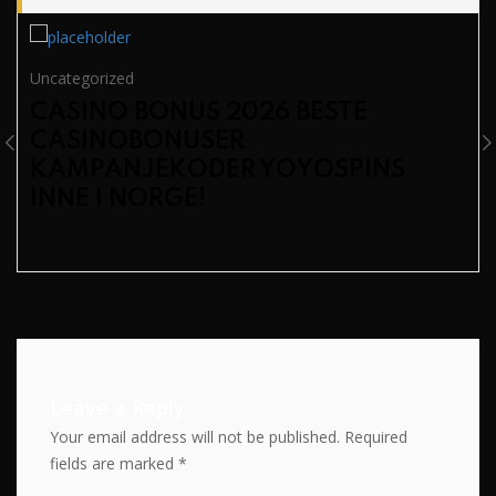
Uncategorized
CASINO BONUS 2026 BESTE
CASINOBONUSER
KAMPANJEKODER YOYOSPINS
INNE I NORGE!
Leave a Reply
Your email address will not be published.
Required
fields are marked
*