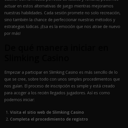
actuar en estos alternativas de juego mientras mejoramos
nuestras habilidades. Cada sesión promete no solo recreación,
sino también la chance de perfeccionar nuestras métodos y
estrategias lúdicas. ¡Esa es la emoción que nos atrae de nuevo
por más!
De qué manera iniciar en
Slimking Casino
Empezar a participar en Slimking Casino es más sencillo de lo
que se cree, sobre todo con unos simples procedimientos que
nos guían. El proceso de inscripción es simple y está creado
para acoger a los recién llegados jugadores. Así es como
podemos iniciar:
Visita el sitio web de Slimking Casino
Completa el procedimiento de registro