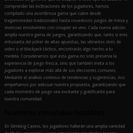
comprender las inclinaciones de los jugadores, hemos
compilado una asombrosa gama que cubre desde
tragamonedas tradicionales hasta novedosos juegos de mesa y
vivencias envolventes con croupier en vivo. Cada nueva adición
amplía nuestra gama de juegos, garantizando que, tanto si eres
entusiasta del póker de altas apuestas, las vibrantes slots de
video o el blackjack táctico, encontrarás algo hecho a tu
medida. Consideramos que esta gama no solo preserva la
experiencia de juego fresca, sino que también invita a los
jugadores a explorar más allá de sus elecciones comunes.
Mediante el análisis continuo de tendencias y sugerencias, nos
empeñamos por adecuar nuestra propuesta, garantizando que
cada momento de juego sea excitante y gratificante para
nuestra comunidad.
Nombres conocidos notables
En Slimking Casino, los jugadores hallarán una amplia variedad