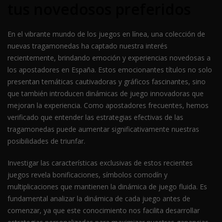
tus novedosos preferidos
En el vibrante mundo de los juegos en línea, una colección de
nuevas tragamonedas ha captado nuestra interés
recientemente, brindando emoción y experiencias novedosas a
los apostadores en España. Estos emocionantes títulos no solo
presentan temáticas cautivadoras y gráficos fascinantes, sino
que también introducen dinámicas de juego innovadoras que
mejoran la experiencia. Como apostadores frecuentes, hemos
verificado que entender las estrategias efectivas de las
tragamonedas puede aumentar significativamente nuestras
posibilidades de triunfar.
Investigar las características exclusivas de estos recientes
juegos revela bonificaciones, símbolos comodín y
multiplicaciones que mantienen la dinámica de juego fluida. Es
fundamental analizar la dinámica de cada juego antes de
comenzar, ya que este conocimiento nos facilita desarrollar