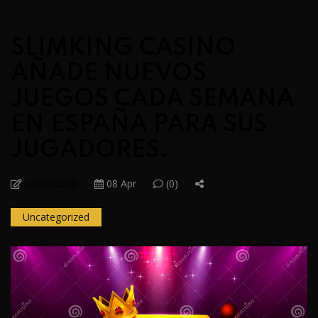
SLIMKING CASINO
AÑADE NUEVOS
JUEGOS CADA SEMANA
EN ESPAÑA PARA SUS
JUGADORES.
admt0d3n0
08 Apr
(0)
Uncategorized