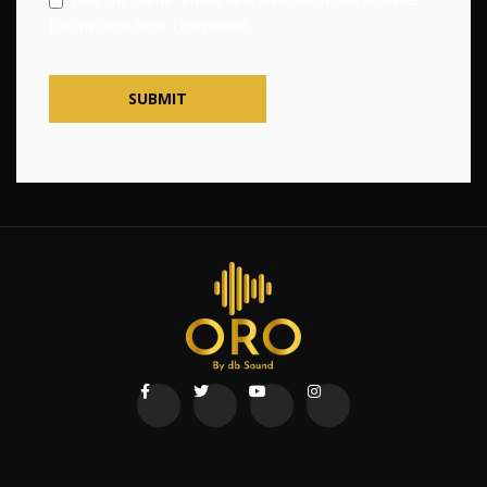
for the next time I comment.