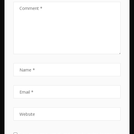
Save my name, email, and website in this browser