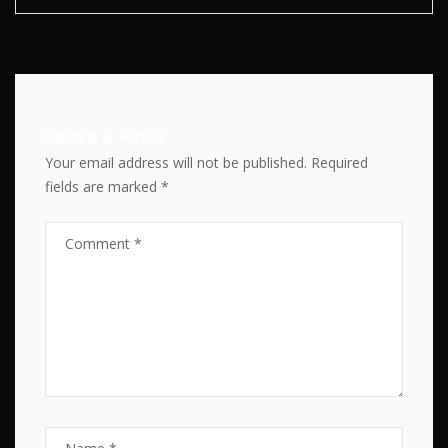
Leave a Reply
Your email address will not be published.
Required
fields are marked
*