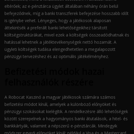
eltérőek; az e-pénztárca ügylet általában néhány órán belül
befejeződnek, míg a banki transzferek befejezése hosszabb időt
is igénybe vehet. Lényeges, hogy a játékosok alaposan
áttekintsék a preferált banki lehetőségeikhez társított
költségstruktúrákat, mivel ezek a költségek összeadódhatnak és
hatással lehetnek a játéktevékenységek nettó hozamát. A
ügyleti költségek tudása elengedhetetlen a megalapozott
pénzügyi tervezéshez és az optimális játékélményhez.
Befizetési módok hazai
felhasználók részére
A Robocat Kaszinó a magyar játékosok számára számos
befizetési módot kínál, amelyek a különböző előnyöket és
pénzügyi szokásokat kielégítik. A rendelkezésre álló lehetőségek
között szerepelnek a hagyományos banki átutalások, a hitel- és
bankkártyák, valamint a népszerű e-pénztárcák. Mindegyik
módszer egyedi előnyöket kínál; például a Visa és a Mastercard