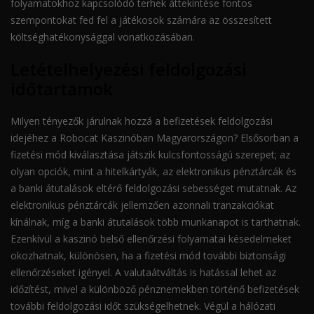
folyamatokhoz kapcsolódó terhek áttekintése fontos
szempontokat fed fel a játékosok számára az összesített
költséghatékonysággal vonatkozásában.
Letételhelyezési feldolgozási
időtartamok
Milyen tényezők járulnak hozzá a befizetések feldolgozási
idejéhez a Robocat Kaszinóban Magyarországon? Elsősorban a
fizetési mód kiválasztása játszik kulcsfontosságú szerepet; az
olyan opciók, mint a hitelkártyák, az elektronikus pénztárcák és
a banki átutalások eltérő feldolgozási sebességet mutatnak. Az
elektronikus pénztárcák jellemzően azonnali tranzakciókat
kínálnak, míg a banki átutalások több munkanapot is tarthatnak.
Ezenkívül a kaszinó belső ellenőrzési folyamatai késedelmeket
okozhatnak, különösen, ha a fizetési mód további biztonsági
ellenőrzéseket igényel. A valutaátváltás is hatással lehet az
időzítést, mivel a különböző pénznemekben történő befizetések
további feldolgozási időt szükségelhetnek. Végül a hálózati