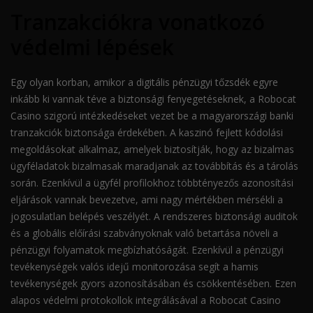
Tranzakciókra vonatkozó
védelmi lépések
Egy olyan korban, amikor a digitális pénzügyi tőzsdék egyre
inkább ki vannak téve a biztonsági fenyegetéseknek, a Robocat
Casino szigorú intézkedéseket vezet be a magyarországi banki
tranzakciók biztonsága érdekében. A kaszinó fejlett kódolási
megoldásokat alkalmaz, amelyek biztosítják, hogy az bizalmas
ügyféladatok bizalmasak maradjanak az továbbítás és a tárolás
során. Ezenkívül a ügyfél profilokhoz többtényezős azonosítási
eljárások vannak bevezetve, ami nagy mértékben mérsékli a
jogosulatlan belépés veszélyét. A rendszeres biztonsági auditok
és a globális előírási szabványoknak való betartása növeli a
pénzügyi folyamatok megbízhatóságát. Ezenkívül a pénzügyi
tevékenységek valós idejű monitorozása segít a hamis
tevékenységek gyors azonosításában és csökkentésében. Ezen
alapos védelmi protokollok integrálásával a Robocat Casino