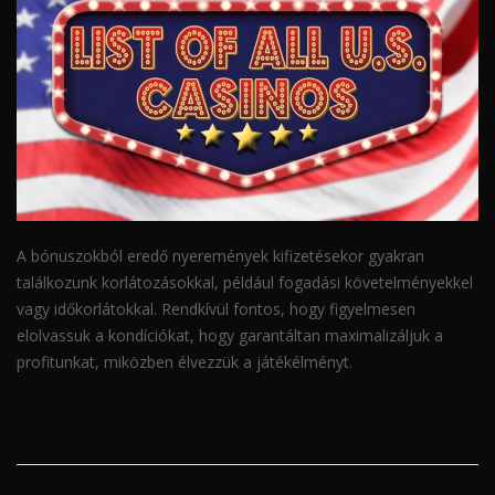
A bónuszokból eredő nyeremények kifizetésekor gyakran
találkozunk korlátozásokkal, például fogadási követelményekkel
vagy időkorlátokkal. Rendkívül fontos, hogy figyelmesen
elolvassuk a kondíciókat, hogy garantáltan maximalizáljuk a
profitunkat, miközben élvezzük a játékélményt.