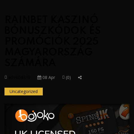
RAINBET KASZINÓ
BÓNUSZKÓDOK ÉS
PROMÓCIÓK 2025
MAGYARORSZÁG
SZÁMÁRA
admt0d3n0
08 Apr
(0)
Uncategorized