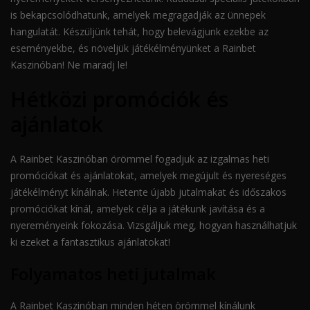
is bekapcsolódhatunk, amelyek megragadják az ünnepek
hangulatát. Készüljünk tehát, hogy belevágjunk ezekbe az
eseményekbe, és növeljük játékélményünket a Rainbet
Kaszinóban! Ne maradj le!
Hétközi promóciók és
ajánlatok
A Rainbet Kaszinóban örömmel fogadjuk az izgalmas heti
promóciókat és ajánlatokat, amelyek megújult és nyereséges
játékélményt kínálnak. Hetente újabb jutalmakat és időszakos
promóciókat kínál, amelyek célja a játékunk javítása és a
nyereményeink fokozása. Vizsgáljuk meg, hogyan használhatjuk
ki ezeket a fantasztikus ajánlatokat!
Folyamatos heti jutalmak
A Rainbet Kaszinóban minden héten örömmel kínálunk