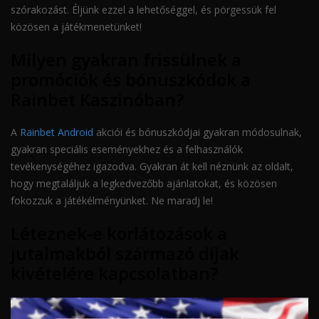
szórakozást. Éljünk ezzel a lehetőséggel, és pörgessük fel
közösen a játékmenetünket!
Milyen gyakran frissülnek a
promóciók és bónuszkódok a
Rainbet Kaszinóban?
A
Rainbet Android
akciói és bónuszkódjai gyakran módosulnak,
gyakran speciális eseményekhez és a felhasználók
tevékenységéhez igazodva. Gyakran át kell néznünk az oldalt,
hogy megtaláljuk a legkedvezőbb ajánlatokat, és közösen
fokozzuk a játékélményünket. Ne maradj le!
Léteznek-e korlátozások a
jutalmakból származó díjak
kivételére kapcsolatban?