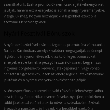
számíthatunk. Ezek a promóciók nem csak a játékélményünket
javítják, hanem extra esélyeket is adnak a nagy nyereményekre.
Vizsgáljuk meg, hogyan hozhatjuk ki a legtöbbet ezekből a
szezonális lehetőségekből!
Nyári Fesztivál Bónuszok
A nyár beköszöntével számos izgalmas promócióra várhatunk a
Rainbet Kaszinóban, amelyek valóban megragadják az ünnepi
légkört. Idén nyáron élvezzük ki az különleges bónuszokat,
amelyek életre kelnek a pezsgő fesztiválok során. Legyen szó
ingyenes pörgetésekről kedvenc játékgépeinken, vagy vonzó
befizetési egyezésekről, ezek az lehetőségek a játékélményünk
javítását és a nyerési esélyeink növelését szolgálják.
A témaspecifikus versenyeken való részvétel lehetőséget adhat
arra is, hogy fantasztikus nyereményeket nyerjünk, miközben a
többi játékossal való interakció növeli a szórakozást. Szóval,
élvezzük a napsütést, és hozzuk ki a legtöbbet ezekből a