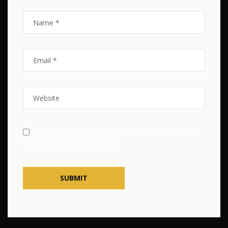
Save my name, email, and website in this browser
for the next time I comment.