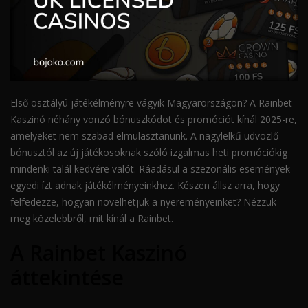
Első osztályú játékélményre vágyik Magyarországon? A Rainbet
Kaszinó néhány vonzó bónuszkódot és promóciót kínál 2025-re,
amelyeket nem szabad elmulasztanunk. A nagylelkű üdvözlő
bónusztól az új játékosoknak szóló izgalmas heti promóciókig
mindenki talál kedvére valót. Ráadásul a szezonális események
egyedi ízt adnak játékélményeinkhez. Készen állsz arra, hogy
felfedezze, hogyan növelhetjük a nyereményeinket? Nézzük
meg közelebbről, mit kínál a Rainbet.
A Rainbet Kaszinó
áttekintése