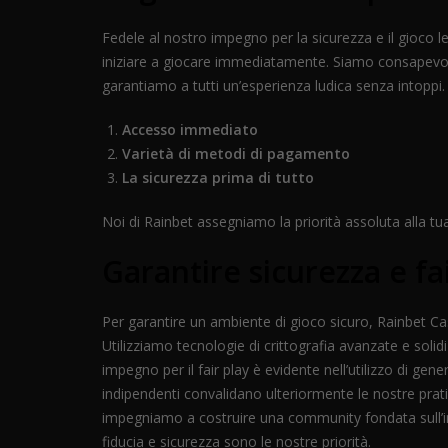
Fedele al nostro impegno per la sicurezza e il gioco l
iniziare a giocare immediatamente. Siamo consapevoli
garantiamo a tutti un’esperienza ludica senza intoppi. E
Accesso immediato
Varietà di metodi di pagamento
La sicurezza prima di tutto
Noi di Rainbet assegniamo la priorità assoluta alla tua
Garantire sicurezza e fa
Per garantire un ambiente di gioco sicuro, Rainbet Casino
Utilizziamo tecnologie di crittografia avanzate e solidi
impegno per il fair play è evidente nell’utilizzo di gener
indipendenti convalidano ulteriormente le nostre prati
impegniamo a costruire una community fondata sull’inte
fiducia e sicurezza sono le nostre priorità.