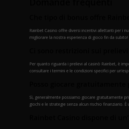
Domande frequenti
Che tipo di bonus offre Rainbe
Rainbet Casino offre diversi incentivi allettanti per i 
migliorare la nostra esperienza di gioco fin da subito!
Ci sono restrizioni sui preliev
Per quanto riguarda i prelievi al casinò Rainbet, è impor
consultare i termini e le condizioni specifici per un’es
Posso giocare gratuitamente 
Sì, generalmente possiamo giocare gratuitamente pri
giochi e le strategie senza alcun rischio finanziario. È 
Rainbet Casino dispone di un’