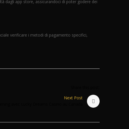
tà dagli app store, assicurandoci di poter godere dei
iale verificare i metodi di pagamento specifici,
Share this post:
Next Post
 gaming avec Lucky Dreams Casino au Canada