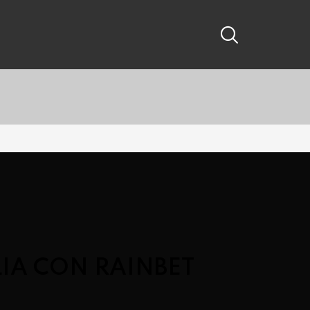
LIA CON RAINBET