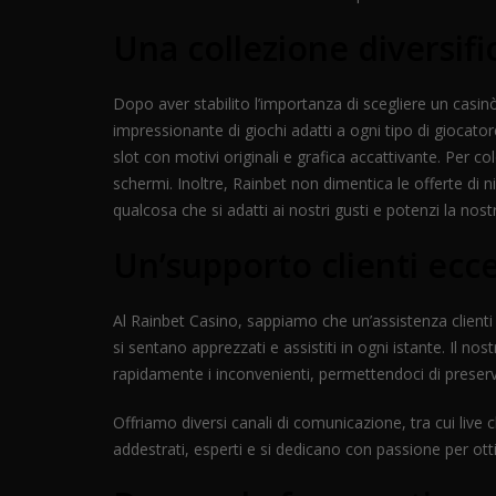
Una collezione diversific
Dopo aver stabilito l’importanza di scegliere un casin
impressionante di giochi adatti a ogni tipo di giocatore
slot con motivi originali e grafica accattivante. Per c
schermi. Inoltre, Rainbet non dimentica le offerte di n
qualcosa che si adatti ai nostri gusti e potenzi la nos
Un’supporto clienti ecce
Al Rainbet Casino, sappiamo che un’assistenza clienti 
si sentano apprezzati e assistiti in ogni istante. Il no
rapidamente i inconvenienti, permettendoci di preserv
Offriamo diversi canali di comunicazione, tra cui live 
addestrati, esperti e si dedicano con passione per ott