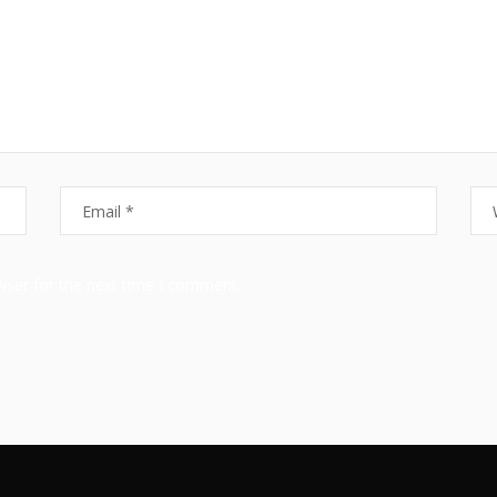
wser for the next time I comment.