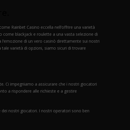
re.
come Rainbet Casino eccella nell’offrire una varietà
volo come blackjack e roulette a una vasta selezione di
ta l’emozione di un vero casinò direttamente sui nostri
tale varietà di opzioni, siamo sicuri di trovare
te. Ci impegniamo a assicurare che i nostri giocatori
onto a rispondere alle richieste e a gestire
 dei nostri giocatori. I nostri operatori sono ben