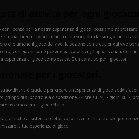
ata di attività per ogni giocato
ò con licenza per la nostra esperienza di gioco, possiamo apprezzare 
. La sua libreria di giochi è ricca di opzioni, dai classici giochi da ta
oloro che amano il gioco dal vivo, la sezione con croupier dal vivo por
icchia, con giochi come poker e baccarat per gli appassionati. Con una 
tra esperienza di gioco complessiva. È un paradiso per i giocatori!
zionale per i giocatori.
straordinaria è cruciale per creare un’esperienza di gioco soddisfacen
stro gruppo di supporto è a disposizione 24 ore su 24, 7 giorni su 7, pr
are un’atmosfera di gioco fluida.
chat, e-mail e assistenza telefonica, per venire incontro alle preferenze
imizzare la tua esperienza di gioco.