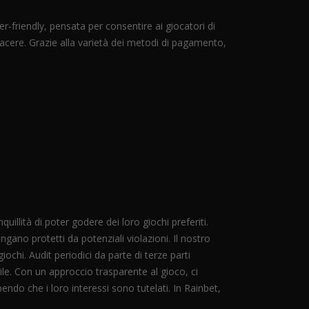
r-friendly, pensata per consentire ai giocatori di
cere. Grazie alla varietà dei metodi di pagamento,
uillità di poter godere dei loro giochi preferiti.
ngano protetti da potenziali violazioni. Il nostro
giochi. Audit periodici da parte di terze parti
ile. Con un approccio trasparente al gioco, ci
do che i loro interessi sono tutelati. In Rainbet,