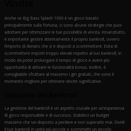
Vincite
Anche se Big Bass Splash 1000 è un gioco basato
principalmente sulla fortuna, ci sono alcune strategie che puoi
adottare per ottimizzare le tue possibilità di vincita. Innanzitutto,
è importante gestire attentamente il proprio bankroll, ovvero
l’importo di denaro che si è disposti a scommettere. Evita di
scommettere importi troppo elevati rispetto al tuo bankroll, in
modo da poter prolungare il tempo di gioco e avere più
opportunità di attivare le funzionalità bonus. Inoltre, è
consigliabile sfruttare al massimo i giri gratuiti, che sono il
momento migliore per ottenere vincite significative.
Gestione del Bankroll
La gestione del bankroll è un aspetto cruciale per un’esperienza
di gioco responsabile e di successo. Stabilisci un budget
massimo che sei disposto a perdere e non superarlo mai. Dividi
il tuo bankroll in unità più piccole e scommetti un piccolo