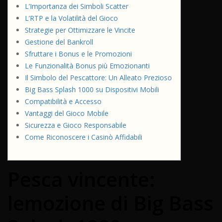
L’Importanza dei Simboli Scatter
L’RTP e la Volatilità del Gioco
Strategie per Ottimizzare le Vincite
Gestione del Bankroll
Sfruttare i Bonus e le Promozioni
Le Funzionalità Bonus più Emozionanti
Il Simbolo del Pescattore: Un Alleato Prezioso
Big Bass Splash 1000 su Dispositivi Mobili
Compatibilità e Accesso
Vantaggi del Gioco Mobile
Sicurezza e Gioco Responsabile
Come Riconoscere i Casinò Affidabili
Pesca vincente:
lemozione di Big Bass