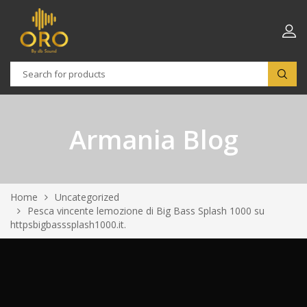
Armania Blog
Home
Uncategorized
Pesca vincente lemozione di Big Bass Splash 1000 su
httpsbigbasssplash1000.it.