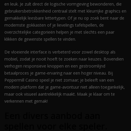
en leuk. Je zult direct de logische vormgeving bewonderen, die
gebruikersbetrokkenheid centraal stelt met kleurrijke graphics en
gemakkelijk leesbare lettertypen. Of je nu op zoek bent naar de
modernste gokkasten of je lievelings tafelspellen, de
overzichtelijke categorieën helpen je met slechts een paar
klikken de gewenste spellen te vinden.
De vloeiende interface is verbeterd voor zowel desktop als
mobiel, zodat je nooit hoeft te zoeken naar keuzes. Bovendien
verhogen responsieve knoppen en een gestroomlijnd
betaalproces je game-ervaring naar een hoger niveau. Bij
Peppermill Casino speel je niet zomaar; je beleeft van een
modern platform dat je game-avontuur niet alleen toegankelijk,
maar ook visueel aantrekkelijk maakt. Maak je klaar om te
verkennen met gemak!
Een divers aanbod aan
spellen voor elke speler.