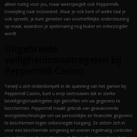
alleen nuttig voor jou, maar weerspiegelt ook Peppermills
toewijding naar inclusiviteit. Waar je ook bent of welke taal je
ook spreekt, je kunt genieten van voortreffelijke ondersteuning
op maat, waardoor je spelervaring nog leuker en onbezorgder
wordt.
Uitgebreide
veiligheidsmaatregelen bij
Peppermill Casino
Terwijl u zich onderdompelt in de spanning van het gamen bij
Peppermill Casino, kunt u erop vertrouwen dat er sterke
beveiligingsmaatregelen zijn getroffen om uw gegevens te
beschermen. Peppermill maakt gebruik van geavanceerde
encryptietechnologie om uw persoonlijke en financiële gegevens
te beschermen tegen onbevoegde toegang. Ze zetten zich in
voor een beschermde omgeving en voeren regelmatig controles