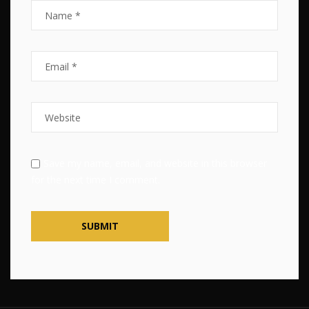
Save my name, email, and website in this browser
for the next time I comment.