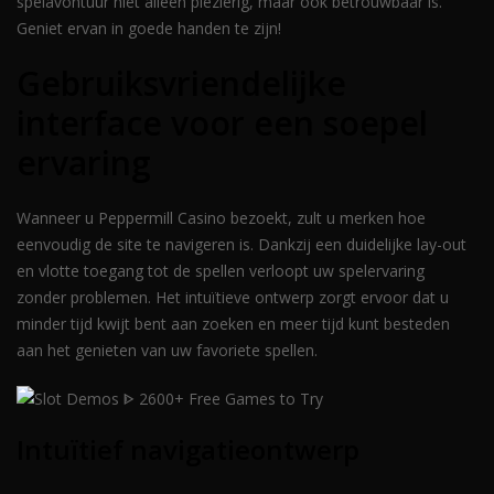
spelavontuur niet alleen plezierig, maar ook betrouwbaar is.
Geniet ervan in goede handen te zijn!
Gebruiksvriendelijke
interface voor een soepel
ervaring
Wanneer u Peppermill Casino bezoekt, zult u merken hoe
eenvoudig de site te navigeren is. Dankzij een duidelijke lay-out
en vlotte toegang tot de spellen verloopt uw spelervaring
zonder problemen. Het intuïtieve ontwerp zorgt ervoor dat u
minder tijd kwijt bent aan zoeken en meer tijd kunt besteden
aan het genieten van uw favoriete spellen.
Intuïtief navigatieontwerp