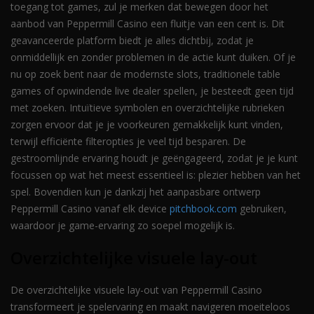
toegang tot games, zul je merken dat bewegen door het
aanbod van Peppermill Casino een fluitje van een cent is. Dit
geavanceerde platform biedt je alles dichtbij, zodat je
onmiddellijk en zonder problemen in de actie kunt duiken. Of je
nu op zoek bent naar de modernste slots, traditionele table
games of opwindende live dealer spellen, je besteedt geen tijd
met zoeken. Intuïtieve symbolen en overzichtelijke rubrieken
zorgen ervoor dat je je voorkeuren gemakkelijk kunt vinden,
terwijl efficiënte filteropties je veel tijd besparen. De
gestroomlijnde ervaring houdt je geëngageerd, zodat je je kunt
focussen op wat het meest essentieel is: plezier hebben van het
spel. Bovendien kun je dankzij het aanpasbare ontwerp
Peppermill Casino vanaf elk device
pitchbook.com
gebruiken,
waardoor je game-ervaring zo soepel mogelijk is.
Overzichtelijke visuele lay-out
De overzichtelijke visuele lay-out van Peppermill Casino
transformeert je spelervaring en maakt navigeren moeiteloos