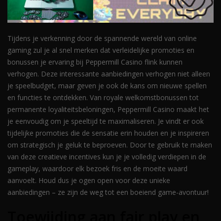
Tijdens je verkenning door de spannende wereld van online
gaming zul je al snel merken dat verleidelijke promoties en
bonussen je ervaring bij Peppermill Casino flink kunnen
verhogen. Deze interessante aanbiedingen verhogen niet alleen
je speelbudget, maar geven je ook de kans om nieuwe spellen
en functies te ontdekken. Van royale welkomstbonussen tot
permanente loyaliteitsbeloningen, Peppermill Casino maakt het
je eenvoudig om je speeltijd te maximaliseren. Je vindt er ook
tijdelijke promoties die de sensatie erin houden en je inspireren
om strategisch je geluk te beproeven. Door te gebruik te maken
van deze creatieve incentives kun je je volledig verdiepen in de
gameplay, waardoor elk bezoek fris en de moeite waard
aanvoelt. Houd dus je ogen open voor deze unieke
aanbiedingen – ze zijn de weg tot een boeiend game-avontuur!
Toewijding aan fair play en