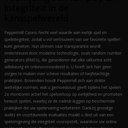
integriteit in de
kansspelwereld
Peppermill Casino hecht veel waarde aan eerlijk spel en
spelintegriteit, zodat u vol vertrouwen van uw favoriete spellen
kunt genieten. Hun streven naar transparantie wordt
ondersteund door moderne technologie, zoals random number
generators (RNG’s), die garanderen dat elke uitkomst echt
willekeurig en onbevooroordeeld is. U hoeft zich hier geen
zorgen te maken over scheve resultaten of twijfelachtige
praktijken. Bovendien houdt Peppermill zich aan strikte
wettelijke normen, wat u gemoedsrust geeft tijdens het spelen.
Ze monitoren actief het spelverloop op eerlijkheid en promoten
bewust spelen, waarbij ze de nadruk leggen op beschermde
praktijken die uw spelervaring verbeteren. Dankzij grondige
audits en voortdurende evaluaties maakt u deel uit van een
spelomgeving die integriteit vooropstelt, waardoor uw online