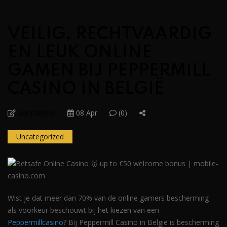
VEILIG, RECHTVAARDIG
EN LEUK ONLINE
GAMEN BIJ PEPPERMILL
CASINO IN BELGIË
admt0d3n0
08 Apr
(0)
Uncategorized
Wist je dat meer dan 70% van de online gamers bescherming
als voorkeur beschouwt bij het kiezen van een
Peppermillcasino
? Bij Peppermill Casino in België is bescherming