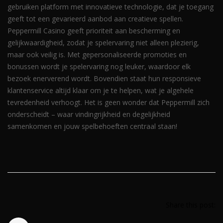
gebruiken platform met innovatieve technologie, dat je toegang
geeft tot een gevarieerd aanbod aan creatieve spellen.
Peppermill Casino geeft prioriteit aan bescherming en
gelijkwaardigheid, zodat je spelervaring niet alleen plezierig,
maar ook veilig is. Met gepersonaliseerde promoties en
bonussen wordt je spelervaring nog leuker, waardoor elk
bezoek enerverend wordt. Bovendien staat hun responsieve
klantenservice altijd klaar om je te helpen, wat je algehele
tevredenheid verhoogt. Het is geen wonder dat Peppermill zich
onderscheidt – waar vindingrijkheid en degelijkheid
samenkomen en jouw spelbehoeften centraal staan!
Share this post: